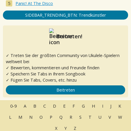
Panic! At The Disco
SIDEBAR_TRENDING_BTN: Trendkünstler
Beitreten!
✓ Treten Sie der größten Community von Ukulele-Spielern
weltweit bei
✓ Bewerten, kommentieren und Freunde finden
✓ Speichern Sie Tabs in Ihrem Songbook
✓ Fügen Sie Tabs, Covers, etc. hinzu
Beitreten
0-9
A
B
C
D
E
F
G
H
I
J
K
L
M
N
O
P
Q
R
S
T
U
V
W
X
Y
Z