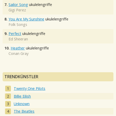
7.
Sailor Song
ukulelengriffe
Gigi Perez
8.
You Are My Sunshine
ukulelengriffe
Folk Songs
9.
Perfect
ukulelengriffe
Ed Sheeran
10.
Heather
ukulelengriffe
Conan Gray
TRENDKÜNSTLER
Twenty One Pilots
Billie Eilish
Unknown
The Beatles