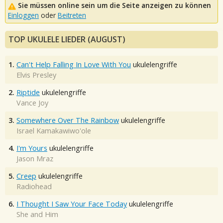
Sie müssen online sein um die Seite anzeigen zu können
Einloggen
oder
Beitreten
TOP UKULELE LIEDER (AUGUST)
1.
Can't Help Falling In Love With You
ukulelengriffe
Elvis Presley
2.
Riptide
ukulelengriffe
Vance Joy
3.
Somewhere Over The Rainbow
ukulelengriffe
Israel Kamakawiwo'ole
4.
I'm Yours
ukulelengriffe
Jason Mraz
5.
Creep
ukulelengriffe
Radiohead
6.
I Thought I Saw Your Face Today
ukulelengriffe
She and Him