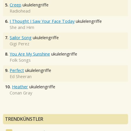
5.
Creep
ukulelengriffe
Radiohead
6.
I Thought I Saw Your Face Today
ukulelengriffe
She and Him
7.
Sailor Song
ukulelengriffe
Gigi Perez
8.
You Are My Sunshine
ukulelengriffe
Folk Songs
9.
Perfect
ukulelengriffe
Ed Sheeran
10.
Heather
ukulelengriffe
Conan Gray
TRENDKÜNSTLER