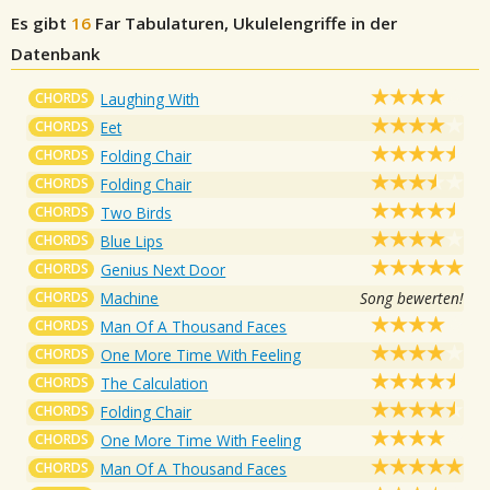
Es gibt
16
Far
Tabulaturen, Ukulelengriffe in der
Datenbank
CHORDS
Laughing With
CHORDS
Eet
CHORDS
Folding Chair
CHORDS
Folding Chair
CHORDS
Two Birds
CHORDS
Blue Lips
CHORDS
Genius Next Door
CHORDS
Machine
Song bewerten!
CHORDS
Man Of A Thousand Faces
CHORDS
One More Time With Feeling
CHORDS
The Calculation
CHORDS
Folding Chair
CHORDS
One More Time With Feeling
CHORDS
Man Of A Thousand Faces