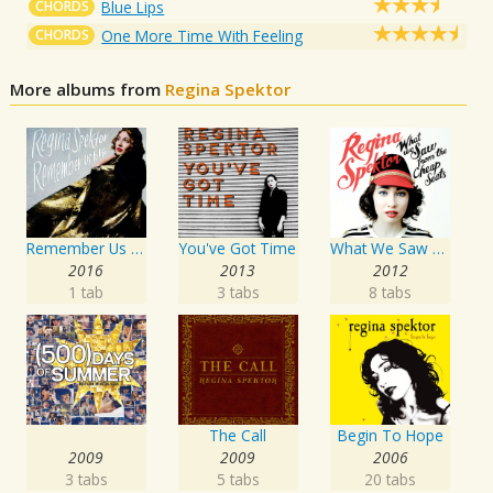
CHORDS
Blue Lips
CHORDS
One More Time With Feeling
More albums from
Regina Spektor
Remember Us To Life
You've Got Time
What We Saw From The Cheap Seats
2016
2013
2012
1 tab
3 tabs
8 tabs
The Call
Begin To Hope
2009
2009
2006
3 tabs
5 tabs
20 tabs