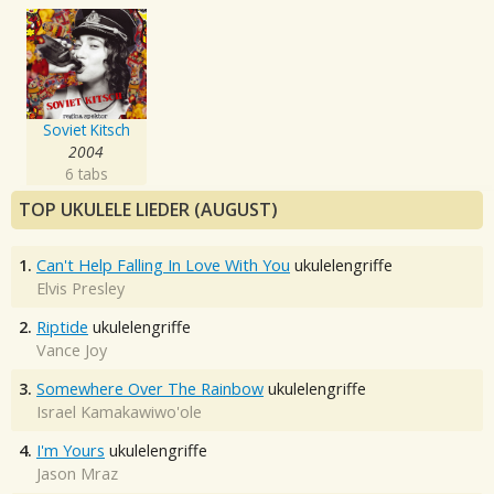
Soviet Kitsch
2004
6 tabs
TOP UKULELE LIEDER (AUGUST)
1.
Can't Help Falling In Love With You
ukulelengriffe
Elvis Presley
2.
Riptide
ukulelengriffe
Vance Joy
3.
Somewhere Over The Rainbow
ukulelengriffe
Israel Kamakawiwo'ole
4.
I'm Yours
ukulelengriffe
Jason Mraz