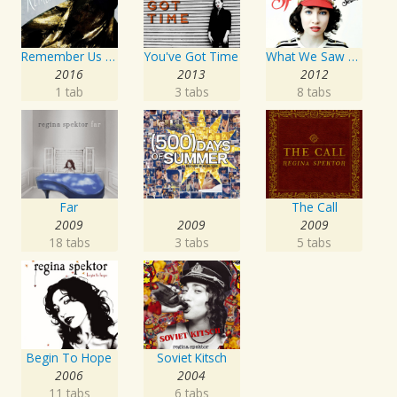
Remember Us To Life
You've Got Time
What We Saw From The Cheap Seats
2016
2013
2012
1 tab
3 tabs
8 tabs
Far
The Call
2009
2009
2009
18 tabs
3 tabs
5 tabs
Begin To Hope
Soviet Kitsch
2006
2004
11 tabs
6 tabs