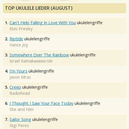
TOP UKULELE LIEDER (AUGUST)
1.
Can't Help Falling In Love With You
ukulelengriffe
Elvis Presley
2.
Riptide
ukulelengriffe
Vance Joy
3.
Somewhere Over The Rainbow
ukulelengriffe
Israel Kamakawiwo'ole
4.
I'm Yours
ukulelengriffe
Jason Mraz
5.
Creep
ukulelengriffe
Radiohead
6.
I Thought I Saw Your Face Today
ukulelengriffe
She and Him
7.
Sailor Song
ukulelengriffe
Gigi Perez