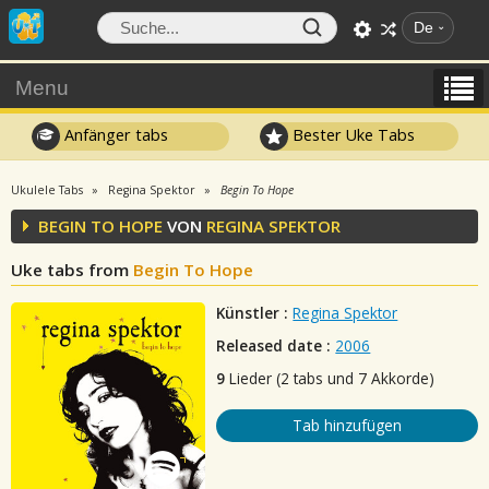
De
Menu
Anfänger tabs
Bester Uke Tabs
Ukulele Tabs
Regina Spektor
Begin To Hope
BEGIN TO HOPE
VON
REGINA SPEKTOR
Uke tabs from
Begin To Hope
Künstler :
Regina Spektor
Released date :
2006
9
Lieder (2 tabs und 7 Akkorde)
Tab hinzufügen