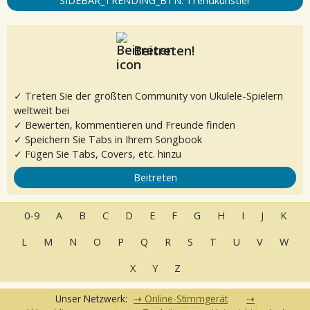
SIDEBAR_TRENDING_BTN: Trendkünstler
Beitreten!
✓ Treten Sie der größten Community von Ukulele-Spielern
weltweit bei
✓ Bewerten, kommentieren und Freunde finden
✓ Speichern Sie Tabs in Ihrem Songbook
✓ Fügen Sie Tabs, Covers, etc. hinzu
Beitreten
0-9
A
B
C
D
E
F
G
H
I
J
K
L
M
N
O
P
Q
R
S
T
U
V
W
X
Y
Z
Unser Netzwerk:
Online-Stimmgerät