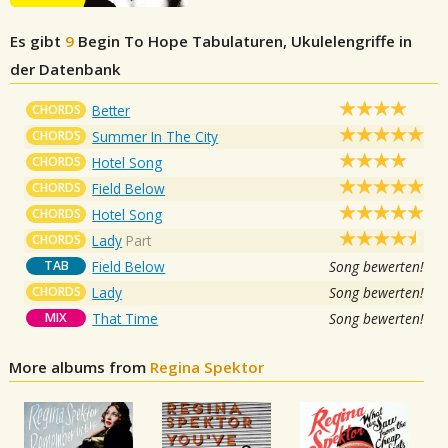
Es gibt
9
Begin To Hope
Tabulaturen, Ukulelengriffe in
der Datenbank
CHORDS
Better
CHORDS
Summer In The City
CHORDS
Hotel Song
CHORDS
Field Below
CHORDS
Hotel Song
CHORDS
Lady
Part
TAB
Field Below
Song bewerten!
CHORDS
Lady
Song bewerten!
MIX
That Time
Song bewerten!
More albums from
Regina Spektor