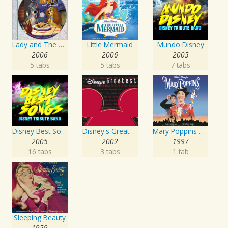
Lady and The Tramp and Friends
Little Mermaid
Mundo Disney
2006
2006
2005
5 tabs
5 tabs
7 tabs
Disney Best Songs
Disney's Greatest Volume 3
Mary Poppins Original Soundtrack
2005
2002
1997
16 tabs
3 tabs
1 tab
Sleeping Beauty
1959