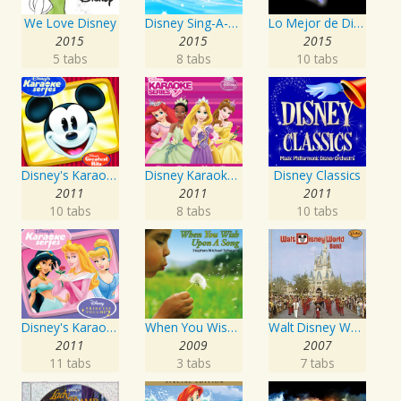
We Love Disney
Disney Sing-A-Long
Lo Mejor de Disney en Español Vol. 1
2015
2015
2015
5 tabs
8 tabs
10 tabs
Disney's Karaoke Series: Disney's Greatest Hits
Disney Karaoke Series: Disney Princess Music Box
Disney Classics
2011
2011
2011
10 tabs
8 tabs
10 tabs
Disney's Karaoke Series: Disney Princess Volume 2
When You Wish Upon a Song
Walt Disney World Band
2011
2009
2007
11 tabs
3 tabs
7 tabs