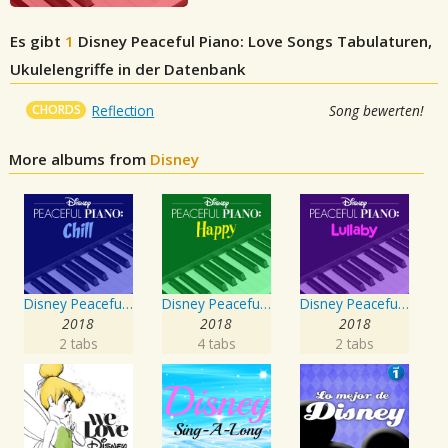
Es gibt
1
Disney Peaceful Piano: Love Songs
Tabulaturen,
Ukulelengriffe in der Datenbank
CHORDS
Reflection
Song bewerten!
More albums from
Disney
Disney Peaceful Piano: Chill
Disney Peaceful Piano: Happy
Disney Peaceful Piano: Lullaby
2018
2018
2018
2 tabs
4 tabs
2 tabs