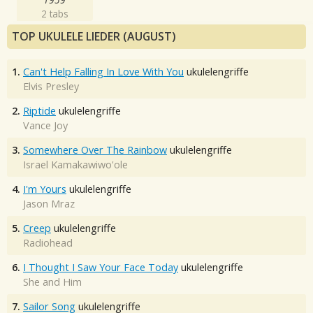
2 tabs
TOP UKULELE LIEDER (AUGUST)
1.
Can't Help Falling In Love With You
ukulelengriffe
Elvis Presley
2.
Riptide
ukulelengriffe
Vance Joy
3.
Somewhere Over The Rainbow
ukulelengriffe
Israel Kamakawiwo'ole
4.
I'm Yours
ukulelengriffe
Jason Mraz
5.
Creep
ukulelengriffe
Radiohead
6.
I Thought I Saw Your Face Today
ukulelengriffe
She and Him
7.
Sailor Song
ukulelengriffe