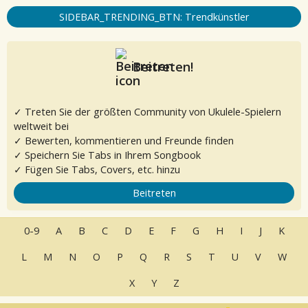
SIDEBAR_TRENDING_BTN: Trendkünstler
Beitreten!
✓ Treten Sie der größten Community von Ukulele-Spielern
weltweit bei
✓ Bewerten, kommentieren und Freunde finden
✓ Speichern Sie Tabs in Ihrem Songbook
✓ Fügen Sie Tabs, Covers, etc. hinzu
Beitreten
0-9
A
B
C
D
E
F
G
H
I
J
K
L
M
N
O
P
Q
R
S
T
U
V
W
X
Y
Z