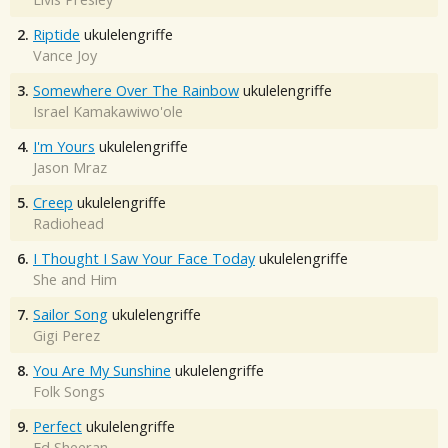
2.
Riptide
ukulelengriffe
Vance Joy
3.
Somewhere Over The Rainbow
ukulelengriffe
Israel Kamakawiwo'ole
4.
I'm Yours
ukulelengriffe
Jason Mraz
5.
Creep
ukulelengriffe
Radiohead
6.
I Thought I Saw Your Face Today
ukulelengriffe
She and Him
7.
Sailor Song
ukulelengriffe
Gigi Perez
8.
You Are My Sunshine
ukulelengriffe
Folk Songs
9.
Perfect
ukulelengriffe
Ed Sheeran