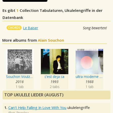
Es gibt
1
Collection
Tabulaturen, Ukulelengriffe in der
Datenbank
CHORDS
Le Baiser
Song bewerten!
More albums from
Alain Souchon
Souchon Voulzy - Le concert
c'est deja ca
ultra moderne solitude
2016
1993
1988
1 tab
2 tabs
1 tab
TOP UKULELE LIEDER (AUGUST)
1.
Can't Help Falling In Love With You
ukulelengriffe
Elvis Presley