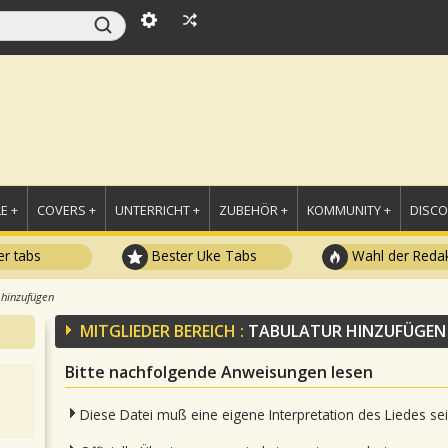
E +
COVERS +
UNTERRICHT +
ZUBEHÖR +
KOMMUNITY +
DISC
r tabs
Bester Uke Tabs
Wahl der Redak
 hinzufügen
MITGLIEDER BEREICH :
TABULATUR HINZUFÜGEN
Bitte nachfolgende Anweisungen lesen
Diese Datei muß eine eigene Interpretation des Liedes se