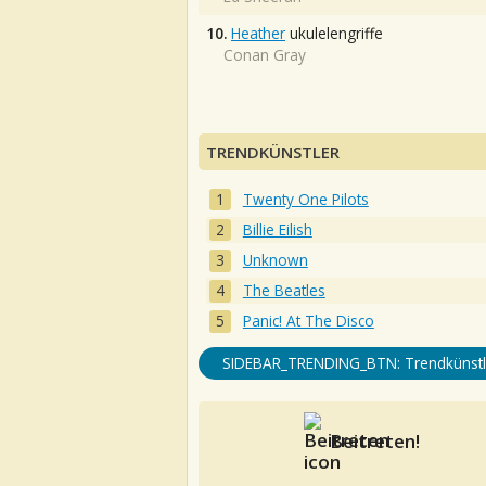
10.
Heather
ukulelengriffe
Conan Gray
TRENDKÜNSTLER
Twenty One Pilots
Billie Eilish
Unknown
The Beatles
Panic! At The Disco
SIDEBAR_TRENDING_BTN: Trendkünstl
Beitreten!