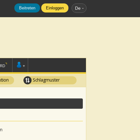
Beitreten
Einloggen
De
ORD
+
tion
Schlagmuster
in