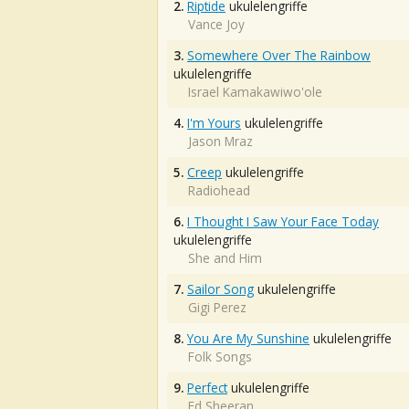
2.
Riptide
ukulelengriffe
Vance Joy
3.
Somewhere Over The Rainbow
ukulelengriffe
Israel Kamakawiwo'ole
4.
I'm Yours
ukulelengriffe
Jason Mraz
5.
Creep
ukulelengriffe
Radiohead
6.
I Thought I Saw Your Face Today
ukulelengriffe
She and Him
7.
Sailor Song
ukulelengriffe
Gigi Perez
8.
You Are My Sunshine
ukulelengriffe
Folk Songs
9.
Perfect
ukulelengriffe
Ed Sheeran