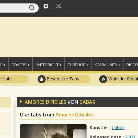
E +
COVERS +
UNTERRICHT +
ZUBEHÖR +
KOMMUNITY +
DISC
r tabs
Bester Uke Tabs
Wahl der Redak
AMORES DIFÍCILES
VON
CABAS
Uke tabs from
Amores Difíciles
Künstler :
Cabas
Released date :
2008