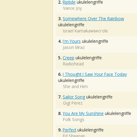
2.
Riptide
ukulelengriffe
Vance Joy
3.
Somewhere Over The Rainbow
ukulelengriffe
Israel Kamakawiwo'ole
4.
I'm Yours
ukulelengriffe
Jason Mraz
5.
Creep
ukulelengriffe
Radiohead
6.
I Thought I Saw Your Face Today
ukulelengriffe
She and Him
7.
Sailor Song
ukulelengriffe
Gigi Perez
8.
You Are My Sunshine
ukulelengriffe
Folk Songs
9.
Perfect
ukulelengriffe
Ed Sheeran