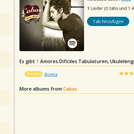
1
Lieder (0 tabs und 1 
Tab hinzufügen
Es gibt
1
Amores Difíciles
Tabulaturen, Ukulelengr
CHORDS
Bonita
More albums from
Cabas