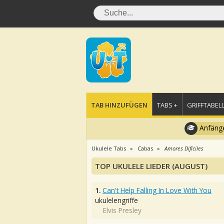
TAB HINZUFÜGEN
TABS +
GRIFFTABELL
Anfänge
Ukulele Tabs
Cabas
Amores Difíciles
TOP UKULELE LIEDER (AUGUST)
1.
Can't Help Falling In Love With You
ukulelengriffe
Elvis Presley