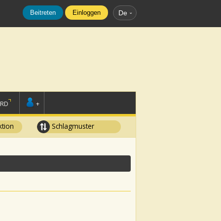
Beitreten
Einloggen
De
ORD
+
tion
Schlagmuster