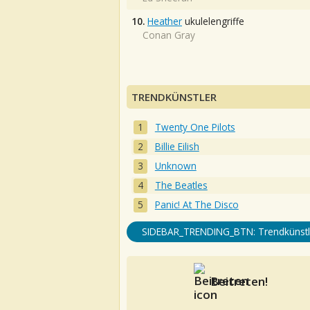
10.
Heather
ukulelengriffe
Conan Gray
TRENDKÜNSTLER
Twenty One Pilots
Billie Eilish
Unknown
The Beatles
Panic! At The Disco
SIDEBAR_TRENDING_BTN: Trendkünstl
Beitreten!