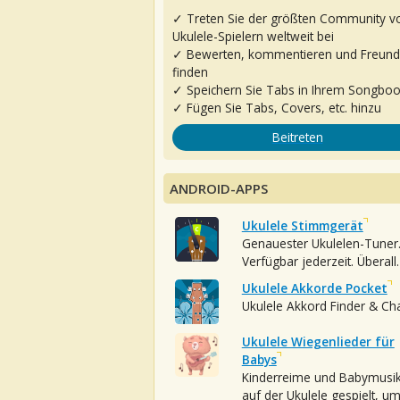
✓ Treten Sie der größten Community v
Ukulele-Spielern weltweit bei
✓ Bewerten, kommentieren und Freun
finden
✓ Speichern Sie Tabs in Ihrem Songbo
✓ Fügen Sie Tabs, Covers, etc. hinzu
Beitreten
ANDROID-APPS
Ukulele Stimmgerät
Genauester Ukulelen-Tuner
Verfügbar jederzeit. Überall.
Ukulele Akkorde Pocket
Ukulele Akkord Finder & Ch
Ukulele Wiegenlieder für
Babys
Kinderreime und Babymusi
auf der Ukulele gespielt, u