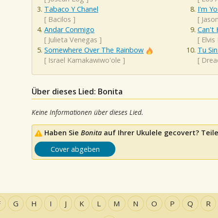
Tabaco Y Chanel
I'm Yo
[
Bacilos
]
[
Jaso
Andar Conmigo
Can't 
[
Julieta Venegas
]
[
Elvis
Somewhere Over The Rainbow
Tu Sin
[
Israel Kamakawiwo'ole
]
[
Drea
Über dieses Lied: Bonita
Keine Informationen über dieses Lied.
Haben Sie
Bonita
auf Ihrer Ukulele gecovert? Teile
Cover abgeben
F
G
H
I
J
K
L
M
N
O
P
Q
R