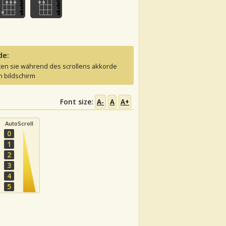
de:
ten sie während des scrollens akkorde
 bildschirm
Font size:
A-
A
A+
AutoScroll
0
1
2
3
4
5