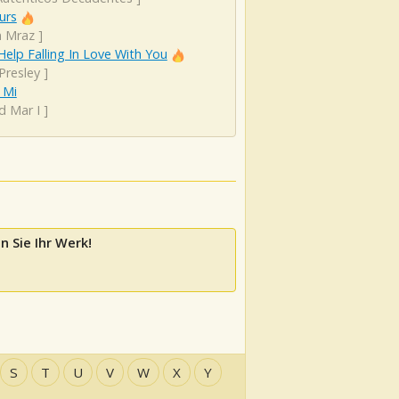
urs
n Mraz
]
Help Falling In Love With You
 Presley
]
 Mi
d Mar I
]
n Sie Ihr Werk!
S
T
U
V
W
X
Y