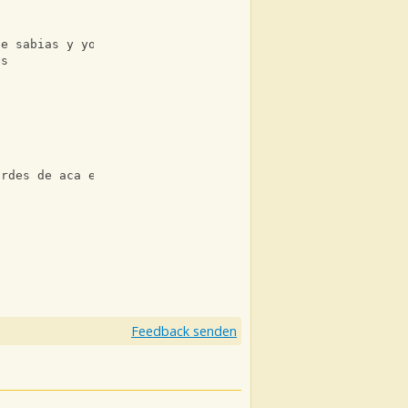
te sabias y yo te dije:
es
a
ordes de aca en adelante)
Feedback senden