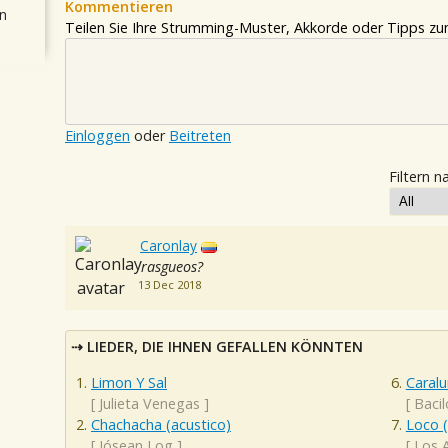
Kommentieren
n
Teilen Sie Ihre Strumming-Muster, Akkorde oder Tipps zum
Einloggen
oder
Beitreten
Filtern n
Caronlay
rasgueos?
13 Dec 2018
LIEDER, DIE IHNEN GEFALLEN KÖNNTEN
Limon Y Sal
Caral
[
Julieta Venegas
]
[
Bacil
Chachacha (acustico)
Loco 
[
Jósean Log
]
[
Los 