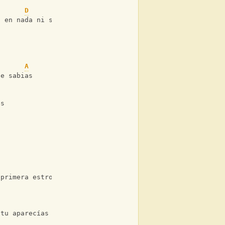
D
E
a en nada ni siquiera
A
te sabias
es
.
 primera estrofa)
 tu aparecías