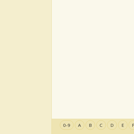
0-9
A
B
C
D
E