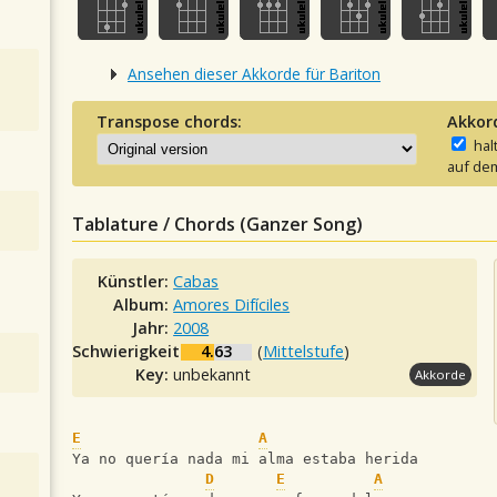
Ansehen dieser Akkorde für Bariton
Transpose chords:
Akkor
hal
auf dem
Tablature / Chords (Ganzer Song)
Künstler:
Cabas
Album:
Amores Difíciles
Jahr:
2008
Schwierigkeit:
4.63
(
Mittelstufe
)
Key:
unbekannt
Akkorde
E
A
Ya no quería nada mi alma estaba herida
D
E
A