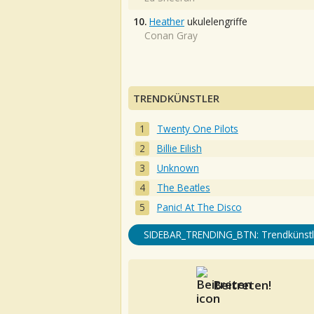
10.
Heather
ukulelengriffe
Conan Gray
TRENDKÜNSTLER
Twenty One Pilots
Billie Eilish
Unknown
The Beatles
Panic! At The Disco
SIDEBAR_TRENDING_BTN: Trendkünstl
Beitreten!