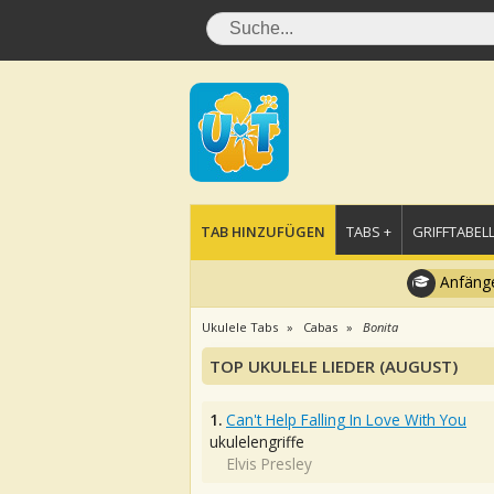
TAB HINZUFÜGEN
TABS +
GRIFFTABELL
Anfänge
Ukulele Tabs
Cabas
Bonita
TOP UKULELE LIEDER (AUGUST)
1.
Can't Help Falling In Love With You
ukulelengriffe
Elvis Presley