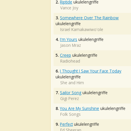
2.
Riptide
ukulelengriffe
Vance Joy
3.
Somewhere Over The Rainbow
ukulelengriffe
Israel Kamakawiwo'ole
4.
I'm Yours
ukulelengriffe
Jason Mraz
5.
Creep
ukulelengriffe
Radiohead
6.
I Thought I Saw Your Face Today
ukulelengriffe
She and Him
7.
Sailor Song
ukulelengriffe
Gigi Perez
8.
You Are My Sunshine
ukulelengriffe
Folk Songs
9.
Perfect
ukulelengriffe
Ed Sheeran