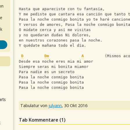
on
Hasta que apareciste con tu fantasía,
Y me pediste que cantara esa canción que tanto 
de
Pasa la noche conmigo bonita yo te haré cancion
Y versos de amores, Pasa la noche conmigo bonit
ok
O múdate cerca y así me visitas
y no quedaran dudas Ni dolores,
en nuestros corazones pasa la noche.
Y quédate mañana todo el día.
D
Dm
A
         (Mismos ac
Desde esa noche eres mia mi amor
Siempre seras mi bonita miamor
Para nadie es un secreto
Pasa la noche conmigo bonita
.
Pasa la noche conmigo bonita
Pasa la noche conmigo bonita
arts
Tabulatur von
julyann
,
30 Okt 2016
Tab Kommentare (
1
)
k
m