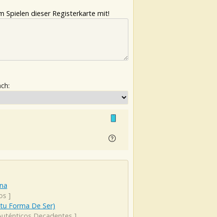
 Spielen dieser Registerkarte mit!
ach:
una
os
]
(tu Forma De Ser)
Auténticos Decadentes
]