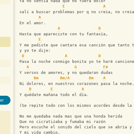
Ya no sentía nada que no fuera dolor
E
A
salí a buscar problemas por q no creía, no creí
A
En el amor.
A
D
Hasta que apareciste con tu fantasía,
E
Y me pediste que cantara esa canción que tanto 
y yo te dije:
D
A
D
Pasa la noche conmigo bonita yo te haré cancion
A
G
F#
Y versos de amores, y no quedaran dudas
Bm
Bm/A
Dm
A
Ni dolores, en nuestros corazones pasa la noche
D
E
A
Y quédate mañana todo el día.
er
(Se repite todo con los mismos acordes desde la
No me quedaba nada mas que una honda herida
Que no cicratizaba y fumaba mi razón
Pero escuche el sonido del cielo que se abría y
Y mi vida cambio.