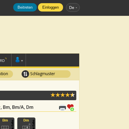
Beitreten
Einloggen
De
ORD
+
tion
Schlagmuster
 F#, Bm, Bm/A, Dm