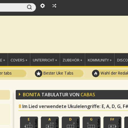
E +
COVERS +
UNTERRICHT +
ZUBEHÖR +
KOMMUNITY +
DISC
r tabs
Bester Uke Tabs
Wahl der Redak
BONITA
TABULATUR VON
CABAS
8
Im Lied verwendete Ukulelengriffe
: E, A, D, G,