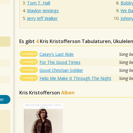
Tom T. Hall
Bobby
Waylon Jennings
We Ba
Jerry Jeff Walker
Johnn
Es gibt
4
Kris Kristofferson
Tabulaturen, Ukulelen
CHORDS
Casey's Last Ride
Song b
CHORDS
For The Good Times
Song b
CHORDS
Good Christian Soldier
Song b
CHORDS
Help Me Make It Through The Night
Song b
Kris Kristofferson
Alben
er