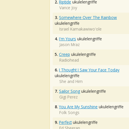
2.
Riptide
ukulelengriffe
Vance Joy
3.
Somewhere Over The Rainbow
ukulelengriffe
Israel Kamakawiwo'ole
4.
I'm Yours
ukulelengriffe
Jason Mraz
5.
Creep
ukulelengriffe
Radiohead
6.
I Thought I Saw Your Face Today
ukulelengriffe
She and Him
7.
Sailor Song
ukulelengriffe
Gigi Perez
8.
You Are My Sunshine
ukulelengriffe
Folk Songs
9.
Perfect
ukulelengriffe
Ed Sheeran