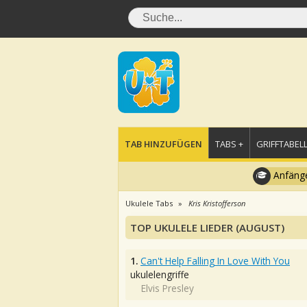
TAB HINZUFÜGEN
TABS +
GRIFFTABELL
Anfänge
Ukulele Tabs
Kris Kristofferson
TOP UKULELE LIEDER (AUGUST)
1.
Can't Help Falling In Love With You
ukulelengriffe
Elvis Presley