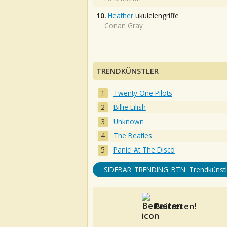
10.
Heather
ukulelengriffe
Conan Gray
TRENDKÜNSTLER
Twenty One Pilots
Billie Eilish
Unknown
The Beatles
Panic! At The Disco
SIDEBAR_TRENDING_BTN: Trendkünstl
Beitreten!