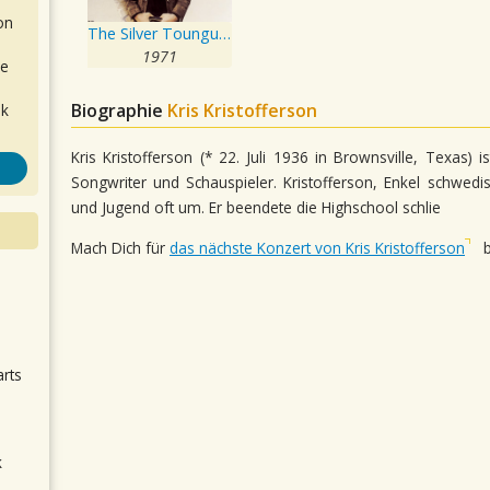
on
The Silver Toungued Devil And I
1971
de
Biographie
Kris Kristofferson
ok
Kris Kristofferson (* 22. Juli 1936 in Brownsville, Texas) 
Songwriter und Schauspieler. Kristofferson, Enkel schwedi
und Jugend oft um. Er beendete die Highschool schlie
Mach Dich für
das nächste Konzert von Kris Kristofferson
b
.
arts
k
m