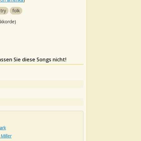
try
folk
Akkorde)
assen Sie diese Songs nicht!
ark
Miller