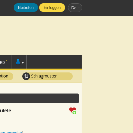
Beitreten
Einloggen
De
ORD
+
tion
Schlagmuster
ulele
von amerika
)