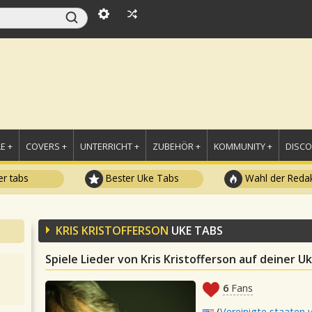
E +
COVERS +
UNTERRICHT +
ZUBEHÖR +
KOMMUNITY +
DISC
r tabs
Bester Uke Tabs
Wahl der Redak
KRIS KRISTOFFERSON
UKE TABS
Spiele Lieder von Kris Kristofferson auf deiner Uk
6
Fans
(
Vereinigte staaten 