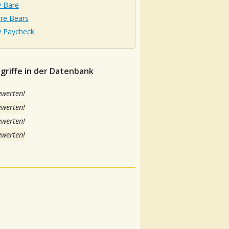
 Bare
re Bears
y Paycheck
griffe in der Datenbank
ewerten!
ewerten!
ewerten!
ewerten!