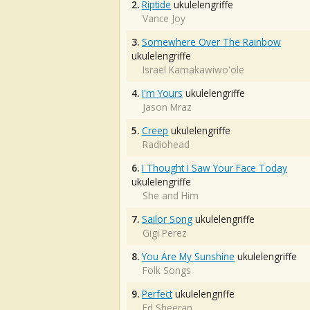
2.
Riptide
ukulelengriffe
Vance Joy
3.
Somewhere Over The Rainbow
ukulelengriffe
Israel Kamakawiwo'ole
4.
I'm Yours
ukulelengriffe
Jason Mraz
5.
Creep
ukulelengriffe
Radiohead
6.
I Thought I Saw Your Face Today
ukulelengriffe
She and Him
7.
Sailor Song
ukulelengriffe
Gigi Perez
8.
You Are My Sunshine
ukulelengriffe
Folk Songs
9.
Perfect
ukulelengriffe
Ed Sheeran