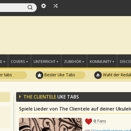
E +
COVERS +
UNTERRICHT +
ZUBEHÖR +
KOMMUNITY +
DISC
r tabs
Bester Uke Tabs
Wahl der Redak
THE CLIENTELE
UKE TABS
Spiele Lieder von The Clientele auf deiner Ukulel
0
Fans
(
Grossbritannien und