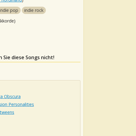
indie pop
indie rock
Akkorde)
n Sie diese Songs nicht!
a Obscura
sion Personalities
tweens