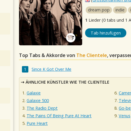
dream pop
indie
1
Lieder (0 tabs und 1 
Tab hinzufügen
Top Tabs & Akkorde von
The Clientele
, verpasse
Since K Got Over Me
ÄHNLICHE KÜNSTLER WIE THE CLIENTELE
Galaxie
Camer
Galaxie 500
Televi
The Radio Dept
Go-be
The Pains Of Being Pure At Heart
Venus
Pure Heart