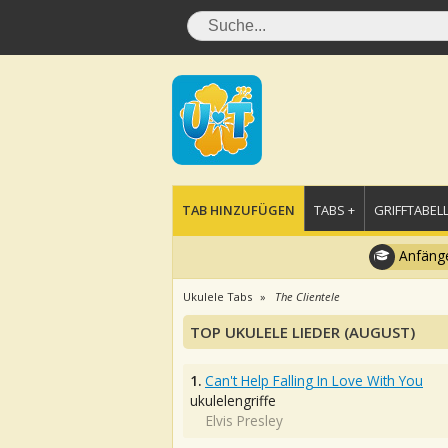
TAB HINZUFÜGEN
TABS +
GRIFFTABELL
Anfänge
Ukulele Tabs
The Clientele
TOP UKULELE LIEDER (AUGUST)
1.
Can't Help Falling In Love With You
ukulelengriffe
Elvis Presley