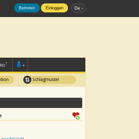
Beitreten
Einloggen
De
ORD
+
tion
Schlagmuster
e
 nordirland
)