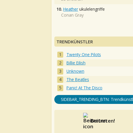
10.
Heather
ukulelengriffe
Conan Gray
TRENDKÜNSTLER
Twenty One Pilots
Billie Eilish
Unknown
The Beatles
Panic! At The Disco
SIDEBAR_TRENDING_BTN: Trendkünstl
Beitreten!