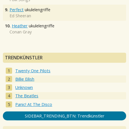
9.
Perfect
ukulelengriffe
Ed Sheeran
10.
Heather
ukulelengriffe
Conan Gray
TRENDKÜNSTLER
Twenty One Pilots
Billie Eilish
Unknown
The Beatles
Panic! At The Disco
SIDEBAR_TRENDING_BTN: Trendkünstler