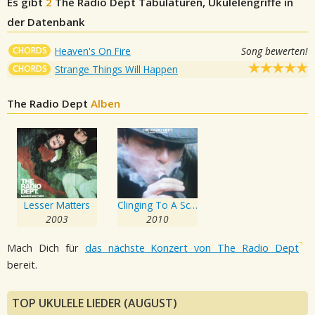
Es gibt
2
The Radio Dept
Tabulaturen, Ukulelengriffe in
der Datenbank
CHORDS
Heaven's On Fire
Song bewerten!
CHORDS
Strange Things Will Happen
The Radio Dept
Alben
Lesser Matters
Clinging To A Scheme
2003
2010
Mach Dich für
das nächste Konzert von The Radio Dept
bereit.
TOP UKULELE LIEDER (AUGUST)