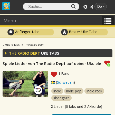
De
Menu
Anfänger tabs
Bester Uke Tabs
Ukulele Tabs
The Radio Dept
THE RADIO DEPT
UKE TABS
Spiele Lieder von The Radio Dept auf deiner Ukulele
1
Fans
(
Schweden
)
indie
indie pop
indie rock
shoegaze
2
Lieder (0 tabs und 2 Akkorde)