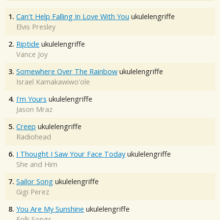
1.
Can't Help Falling In Love With You
ukulelengriffe
Elvis Presley
2.
Riptide
ukulelengriffe
Vance Joy
3.
Somewhere Over The Rainbow
ukulelengriffe
Israel Kamakawiwo'ole
4.
I'm Yours
ukulelengriffe
Jason Mraz
5.
Creep
ukulelengriffe
Radiohead
6.
I Thought I Saw Your Face Today
ukulelengriffe
She and Him
7.
Sailor Song
ukulelengriffe
Gigi Perez
8.
You Are My Sunshine
ukulelengriffe
Folk Songs