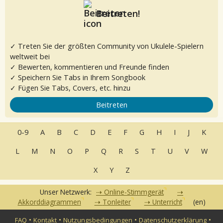
Beitreten!
✓ Treten Sie der größten Community von Ukulele-Spielern
weltweit bei
✓ Bewerten, kommentieren und Freunde finden
✓ Speichern Sie Tabs in Ihrem Songbook
✓ Fügen Sie Tabs, Covers, etc. hinzu
Beitreten
0-9
A
B
C
D
E
F
G
H
I
J
K
L
M
N
O
P
Q
R
S
T
U
V
W
X
Y
Z
Unser Netzwerk:
Online-Stimmgerät
Akkorddiagrammen
Tonleiter
Unterricht
(en)
•
•
•
•
FAQ
Kontakt
Nutzungsbedingungen
Datenschutzerklärung