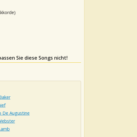
Akkorde)
passen Sie diese Songs nicht!
 Baker
ief
o De Augustine
Webster
Lamb