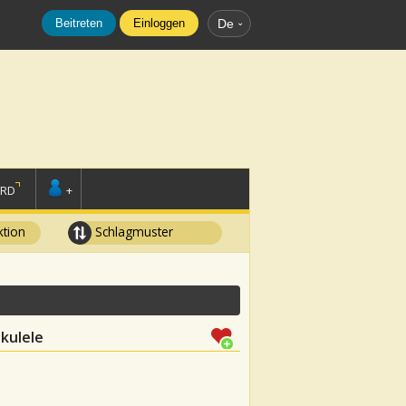
Beitreten
Einloggen
De
ORD
+
tion
Schlagmuster
Ukulele