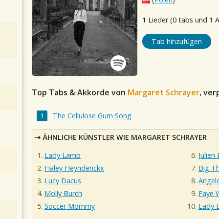
1
Lieder (0 tabs und 1 
Tab hinzufügen
Top Tabs & Akkorde von
Margaret Schrayer
, ver
The Cellulose Gum Song
ÄHNLICHE KÜNSTLER WIE MARGARET SCHRAYER
Lady Lamb
Julien
Haley Heynderickx
Big Th
Lucy Dacus
Angel
Molly Burch
Faye 
Soccer Mommy
Lady 