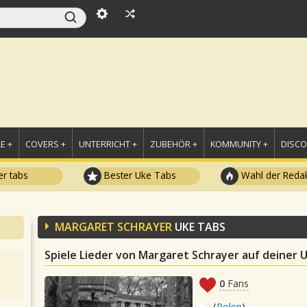
E +
COVERS +
UNTERRICHT +
ZUBEHÖR +
KOMMUNITY +
DISC
r tabs
Bester Uke Tabs
Wahl der Redak
MARGARET SCHRAYER
UKE TABS
Spiele Lieder von Margaret Schrayer auf deiner 
0
Fans
(
Polen
)