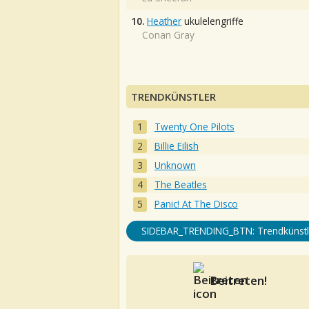
10.
Heather
ukulelengriffe
Conan Gray
TRENDKÜNSTLER
Twenty One Pilots
Billie Eilish
Unknown
The Beatles
Panic! At The Disco
SIDEBAR_TRENDING_BTN: Trendkünstl
Beitreten!