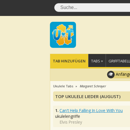
TAB HINZUFÜGEN
TABS +
GRIFFTABELL
Anfänge
Ukulele Tabs
Margaret Schrayer
TOP UKULELE LIEDER (AUGUST)
1.
Can't Help Falling In Love With You
ukulelengriffe
Elvis Presley