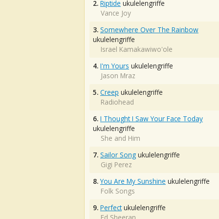
2.
Riptide
ukulelengriffe
Vance Joy
3.
Somewhere Over The Rainbow
ukulelengriffe
Israel Kamakawiwo'ole
4.
I'm Yours
ukulelengriffe
Jason Mraz
5.
Creep
ukulelengriffe
Radiohead
6.
I Thought I Saw Your Face Today
ukulelengriffe
She and Him
7.
Sailor Song
ukulelengriffe
Gigi Perez
8.
You Are My Sunshine
ukulelengriffe
Folk Songs
9.
Perfect
ukulelengriffe
Ed Sheeran