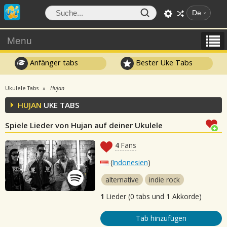
De
Menu
Anfänger tabs
Bester Uke Tabs
Ukulele Tabs
Hujan
HUJAN
UKE TABS
Spiele Lieder von Hujan auf deiner Ukulele
4
Fans
(
Indonesien
)
alternative
indie rock
1
Lieder (0 tabs und 1 Akkorde)
Tab hinzufügen