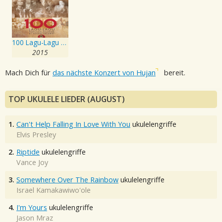
100 Lagu-Lagu Popular Pilihan DJ Chauari Selamat
2015
Mach Dich für
das nächste Konzert von Hujan
bereit.
TOP UKULELE LIEDER (AUGUST)
1.
Can't Help Falling In Love With You
ukulelengriffe
Elvis Presley
2.
Riptide
ukulelengriffe
Vance Joy
3.
Somewhere Over The Rainbow
ukulelengriffe
Israel Kamakawiwo'ole
4.
I'm Yours
ukulelengriffe
Jason Mraz