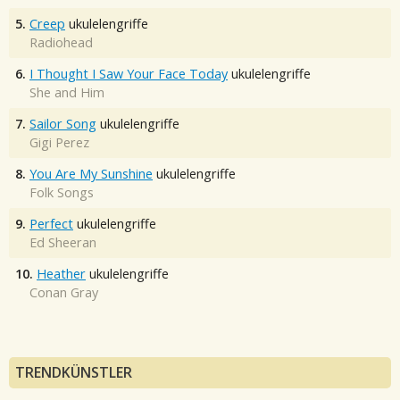
5.
Creep
ukulelengriffe
Radiohead
6.
I Thought I Saw Your Face Today
ukulelengriffe
She and Him
7.
Sailor Song
ukulelengriffe
Gigi Perez
8.
You Are My Sunshine
ukulelengriffe
Folk Songs
9.
Perfect
ukulelengriffe
Ed Sheeran
10.
Heather
ukulelengriffe
Conan Gray
TRENDKÜNSTLER