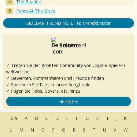
The Beatles
Panic! At The Disco
SIDEBAR_TRENDING_BTN: Trendkünstler
Beitreten!
✓ Treten Sie der größten Community von Ukulele-Spielern
weltweit bei
✓ Bewerten, kommentieren und Freunde finden
✓ Speichern Sie Tabs in Ihrem Songbook
✓ Fügen Sie Tabs, Covers, etc. hinzu
Beitreten
0-9
A
B
C
D
E
F
G
H
I
J
K
L
M
N
O
P
Q
R
S
T
U
V
W