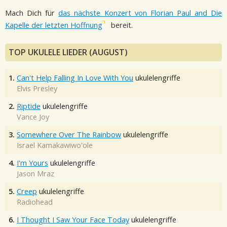
Mach Dich für
das nächste Konzert von Florian Paul and Die
Kapelle der letzten Hoffnung
bereit.
TOP UKULELE LIEDER (AUGUST)
1.
Can't Help Falling In Love With You
ukulelengriffe
Elvis Presley
2.
Riptide
ukulelengriffe
Vance Joy
3.
Somewhere Over The Rainbow
ukulelengriffe
Israel Kamakawiwo'ole
4.
I'm Yours
ukulelengriffe
Jason Mraz
5.
Creep
ukulelengriffe
Radiohead
6.
I Thought I Saw Your Face Today
ukulelengriffe