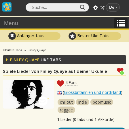
De
Menu
Anfänger tabs
Bester Uke Tabs
Ukulele Tabs
Finley Quaye
FINLEY QUAYE
UKE TABS
Spiele Lieder von Finley Quaye auf deiner Ukulele
4
Fans
(
Grossbritannien und nordirland
)
chillout
indie
popmusik
reggae
1
Lieder (0 tabs und 1 Akkorde)