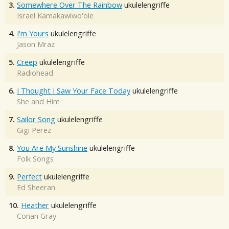
3.
Somewhere Over The Rainbow
ukulelengriffe
Israel Kamakawiwo'ole
4.
I'm Yours
ukulelengriffe
Jason Mraz
5.
Creep
ukulelengriffe
Radiohead
6.
I Thought I Saw Your Face Today
ukulelengriffe
She and Him
7.
Sailor Song
ukulelengriffe
Gigi Perez
8.
You Are My Sunshine
ukulelengriffe
Folk Songs
9.
Perfect
ukulelengriffe
Ed Sheeran
10.
Heather
ukulelengriffe
Conan Gray