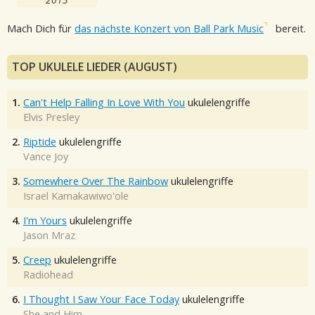
Mach Dich für
das nächste Konzert von Ball Park Music
bereit.
TOP UKULELE LIEDER (AUGUST)
1.
Can't Help Falling In Love With You
ukulelengriffe
Elvis Presley
2.
Riptide
ukulelengriffe
Vance Joy
3.
Somewhere Over The Rainbow
ukulelengriffe
Israel Kamakawiwo'ole
4.
I'm Yours
ukulelengriffe
Jason Mraz
5.
Creep
ukulelengriffe
Radiohead
6.
I Thought I Saw Your Face Today
ukulelengriffe
She and Him