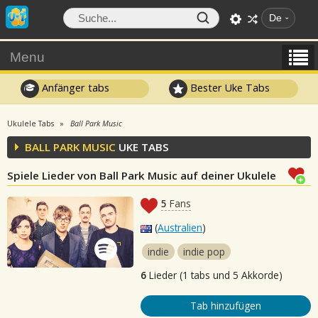
De
Menu
Anfänger tabs
Bester Uke Tabs
Ukulele Tabs
Ball Park Music
BALL PARK MUSIC
UKE TABS
Spiele Lieder von Ball Park Music auf deiner Ukulele
5
Fans
(
Australien
)
indie
indie pop
6
Lieder (1 tabs und 5 Akkorde)
Tab hinzufügen