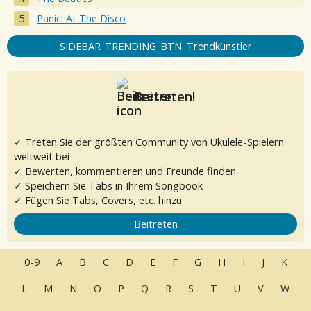
Panic! At The Disco
SIDEBAR_TRENDING_BTN: Trendkünstler
Beitreten!
✓ Treten Sie der größten Community von Ukulele-Spielern
weltweit bei
✓ Bewerten, kommentieren und Freunde finden
✓ Speichern Sie Tabs in Ihrem Songbook
✓ Fügen Sie Tabs, Covers, etc. hinzu
Beitreten
0-9
A
B
C
D
E
F
G
H
I
J
K
L
M
N
O
P
Q
R
S
T
U
V
W