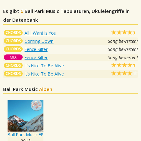
Es gibt
6
Ball Park Music
Tabulaturen, Ukulelengriffe in
der Datenbank
CHORDS
All I Want Is You
CHORDS
Coming Down
Song bewerten!
CHORDS
Fence Sitter
Song bewerten!
MIX
Fence Sitter
Song bewerten!
CHORDS
It's Nice To Be Alive
CHORDS
It's Nice To Be Alive
Ball Park Music
Alben
Ball Park Music EP
2013