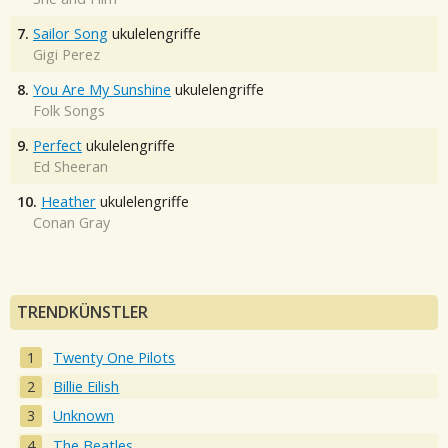
7.
Sailor Song
ukulelengriffe
Gigi Perez
8.
You Are My Sunshine
ukulelengriffe
Folk Songs
9.
Perfect
ukulelengriffe
Ed Sheeran
10.
Heather
ukulelengriffe
Conan Gray
TRENDKÜNSTLER
Twenty One Pilots
Billie Eilish
Unknown
The Beatles