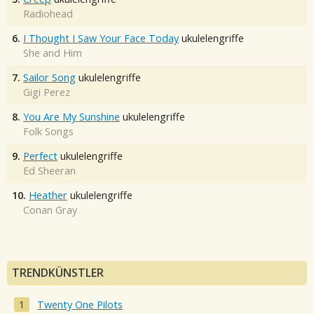
Radiohead
6.
I Thought I Saw Your Face Today
ukulelengriffe
She and Him
7.
Sailor Song
ukulelengriffe
Gigi Perez
8.
You Are My Sunshine
ukulelengriffe
Folk Songs
9.
Perfect
ukulelengriffe
Ed Sheeran
10.
Heather
ukulelengriffe
Conan Gray
TRENDKÜNSTLER
Twenty One Pilots