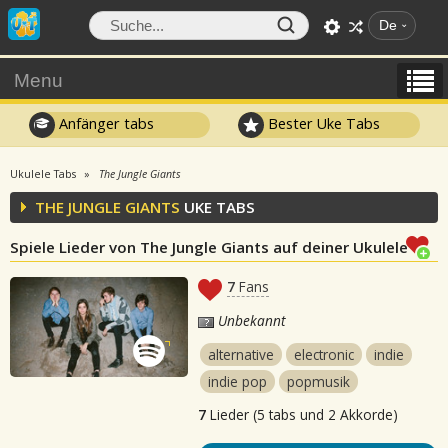
De
Menu
Anfänger tabs
Bester Uke Tabs
Ukulele Tabs
The Jungle Giants
THE JUNGLE GIANTS
UKE TABS
Spiele Lieder von The Jungle Giants auf deiner Ukulele
7
Fans
Unbekannt
alternative
electronic
indie
indie pop
popmusik
7
Lieder (5 tabs und 2 Akkorde)