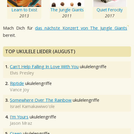
Learn to Exist
The Jungle Giants
Quiet Ferocity
2013
2011
2017
Mach Dich für
das nächste Konzert von The Jungle Giants
bereit.
TOP UKULELE LIEDER (AUGUST)
1.
Can't Help Falling In Love With You
ukulelengriffe
Elvis Presley
2.
Riptide
ukulelengriffe
Vance Joy
3.
Somewhere Over The Rainbow
ukulelengriffe
Israel Kamakawiwo'ole
4.
I'm Yours
ukulelengriffe
Jason Mraz
5.
Creep
ukulelengriffe