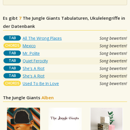
Es gibt
7
The Jungle Giants
Tabulaturen, Ukulelengriffe in
der Datenbank
TAB
All The Wrong Places
Song bewerten!
CHORDS
Mexico
Song bewerten!
TAB
Mr. Polite
Song bewerten!
TAB
Quiet Ferocity
Song bewerten!
TAB
She's A Riot
Song bewerten!
TAB
She's A Riot
Song bewerten!
CHORDS
Used To Be In Love
Song bewerten!
The Jungle Giants
Alben