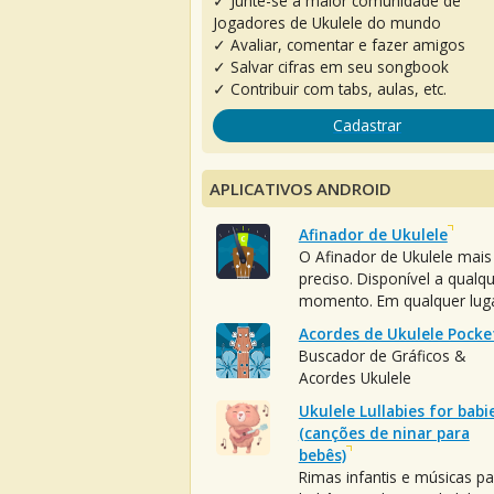
✓ Junte-se à maior comunidade de
Jogadores de Ukulele do mundo
✓ Avaliar, comentar e fazer amigos
✓ Salvar cifras em seu songbook
✓ Contribuir com tabs, aulas, etc.
Cadastrar
APLICATIVOS ANDROID
Afinador de Ukulele
O Afinador de Ukulele mais
preciso. Disponível a qualq
momento. Em qualquer luga
Acordes de Ukulele Pocke
Buscador de Gráficos &
Acordes Ukulele
Ukulele Lullabies for babi
(canções de ninar para
bebês)
Rimas infantis e músicas pa