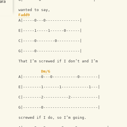
ara
wanted to say,
Fadd9
A|-----0---0---------------|
E|-----1-----1------0------|
C|-----0--------0----------|
G|-----0-------------------|
That I’m screwed if I don’t and I’m 
Dm/G
A|--------0---0-----------0--------|
E|--------1-------1------------1---|
C|--------2-----------2------------|
G|--------0------------------------|
screwed if I do, so I’m going. 