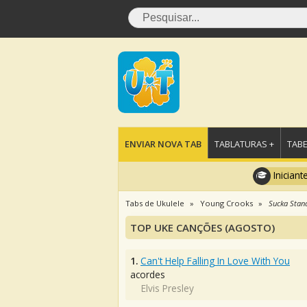
ENVIAR NOVA TAB
TABLATURAS +
TABE
Iniciant
Tabs de Ukulele
Young Crooks
Sucka Stan
TOP UKE CANÇÕES (AGOSTO)
1.
Can't Help Falling In Love With You
acordes
Elvis Presley