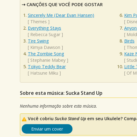
CANÇÕES QUE VOCÊ PODE GOSTAR
Sincerely Me (Dear Evan Hansen)
Kim P
[
Themes
]
[
Disn
Everything Stays
Anyon
[
Rebecca Sugar
]
[
Mold
Tire Swing
Birds
[
Kimya Dawson
]
[
Thom
The Zombie Song
Kaze N
[
Stephanie Mabey
]
[
Studi
Tokyo Teddy Bear
Little
[
Hatsune Miku
]
[
Of M
Sobre esta música: Sucka Stand Up
Nenhuma informação sobre esta música.
Você cobriu
Sucka Stand Up
em seu Ukulele? Compa
Enviar um cover