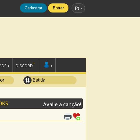
Cadastrar
Entrar
Pt
DE +
DISCORD
+
tor
Batida
OKS
Avalie a canção!