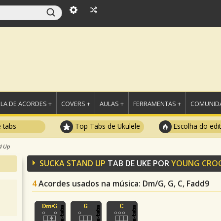
LA DE ACORDES +
COVERS +
AULAS +
FERRAMENTAS +
COMUNIDA
e tabs
Top Tabs de Ukulele
Escolha do edi
d Up
SUCKA STAND UP
TAB DE UKE POR
YOUNG CRO
4
Acordes usados na música
: Dm/G, G, C, Fadd9