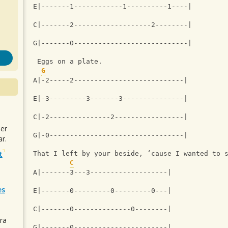
E|-------1------------1----------1----|
C|-------2-------------------2--------|
G|-------0----------------------------|
 Eggs on a plate.
G
A|-2-----2---------------------------|
E|-3---------3-------3---------------|
C|-2---------------2-----------------|
uer
G|-0---------------------------------|
r.
t
That I left by your beside, ‘cause I wanted to 
C
A|-------3---3-------------------|
es
E|-------0---------0---------0---|
C|-------0--------------0--------|
ra
G|-------0-----------------------|