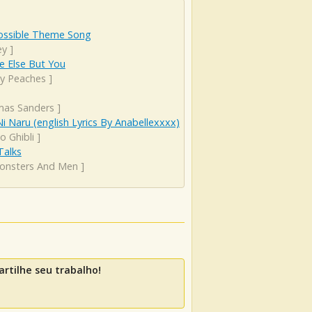
ossible Theme Song
ey
]
e Else But You
y Peaches
]
as Sanders
]
i Naru (english Lyrics By Anabellexxxx)
o Ghibli
]
 Talks
onsters And Men
]
rtilhe seu trabalho!