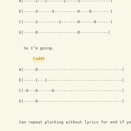
A|-----2---2-------2-----3-------------|
E|-----3------3----------0----0--------|
C|-----2---------2-------0------0------|
G|-----0-----------------0------------|
  So I’m going.
Fadd9
A|-----0------------------------------------|
E|-----1---1--------------------------------|
C|-0---0------0-----------------------------|
G|-----0------------------------------------|
Can repeat plucking without lyrics for end if y