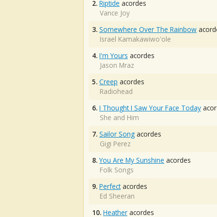
2.
Riptide
acordes
Vance Joy
3.
Somewhere Over The Rainbow
acord
Israel Kamakawiwo'ole
4.
I'm Yours
acordes
Jason Mraz
5.
Creep
acordes
Radiohead
6.
I Thought I Saw Your Face Today
acor
She and Him
7.
Sailor Song
acordes
Gigi Perez
8.
You Are My Sunshine
acordes
Folk Songs
9.
Perfect
acordes
Ed Sheeran
10.
Heather
acordes