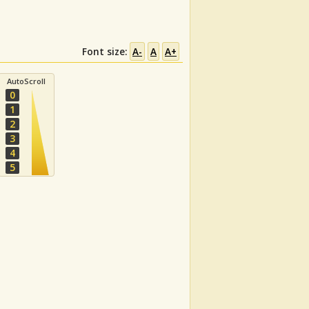
Font size:
A-
A
A+
AutoScroll
0
1
2
3
4
5