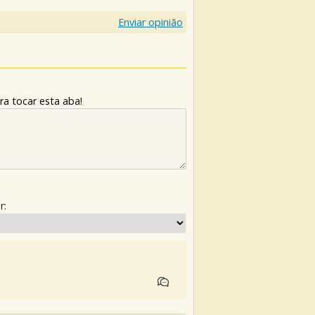
Enviar opinião
ra tocar esta aba!
r: