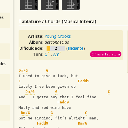
es
Tablature / Chords (Música Inteira)
Artista:
Young Crooks
Álbum:
desconhecido
Dificuldade:
2
(
Iniciante
)
Tom:
C
,
Am
Cifras e Tablatura
des
Dm/G
G
I used to give a fuck, but 
C
Fadd9
Lately I’ve been given up 
Dm/G
G
C
And   I gotta say that I feel fine 
Fadd9
Molly and red wine have 
Dm/G
G
C
Got me singing, “it’s alright, man, 
Fadd9
Dm/G