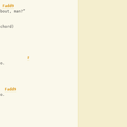
Fadd9
about, man?” 
 chord)
Fadd9
oo. 
Fadd9
oo. 