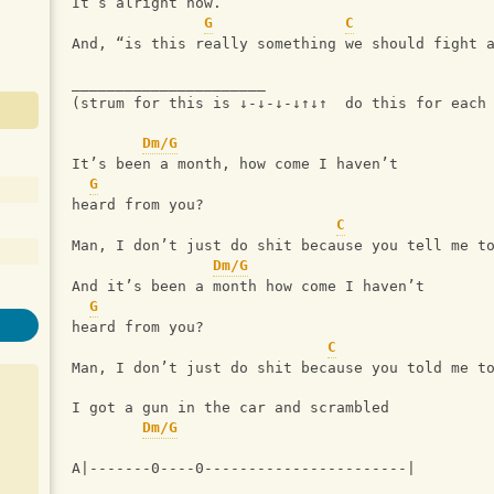
It’s alright now.” 
G
C
And, “is this really something we should fight 
______________________
(strum for this is ↓-↓-↓-↓↑↓↑  do this for each
Dm/G
It’s been a month, how come I haven’t 
G
heard from you? 
C
Man, I don’t just do shit because you tell me t
Dm/G
And it’s been a month how come I haven’t 
G
heard from you? 
C
Man, I don’t just do shit because you told me t
I got a gun in the car and scrambled 
Dm/G
A|-------0----0-----------------------|