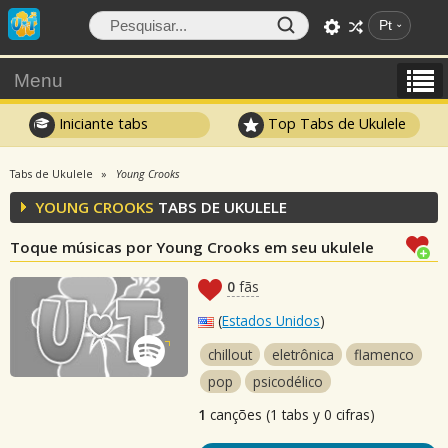
Pt
Menu
Iniciante tabs
Top Tabs de Ukulele
Tabs de Ukulele
Young Crooks
YOUNG CROOKS
TABS DE UKULELE
Toque músicas por Young Crooks em seu ukulele
0
fãs
(
Estados Unidos
)
chillout
eletrônica
flamenco
pop
psicodélico
1
canções (1 tabs y 0 cifras)