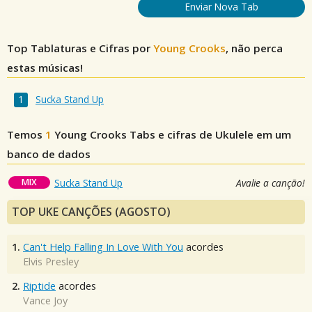
Enviar Nova Tab
Top Tablaturas e Cifras por
Young Crooks
, não perca
estas músicas!
Sucka Stand Up
Temos
1
Young Crooks
Tabs e cifras de Ukulele em um
banco de dados
MIX
Sucka Stand Up
Avalie a canção!
TOP UKE CANÇÕES (AGOSTO)
1.
Can't Help Falling In Love With You
acordes
Elvis Presley
2.
Riptide
acordes
Vance Joy