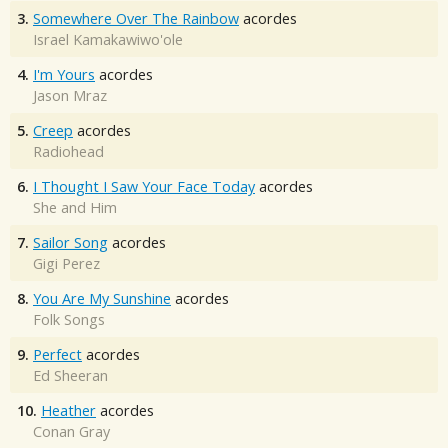
3.
Somewhere Over The Rainbow
acordes
Israel Kamakawiwo'ole
4.
I'm Yours
acordes
Jason Mraz
5.
Creep
acordes
Radiohead
6.
I Thought I Saw Your Face Today
acordes
She and Him
7.
Sailor Song
acordes
Gigi Perez
8.
You Are My Sunshine
acordes
Folk Songs
9.
Perfect
acordes
Ed Sheeran
10.
Heather
acordes
Conan Gray