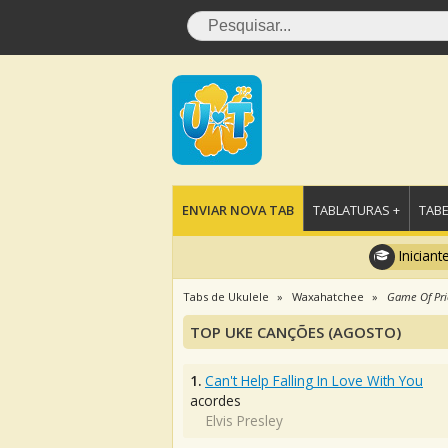
ENVIAR NOVA TAB
TABLATURAS +
TABE
Iniciant
Tabs de Ukulele
Waxahatchee
Game Of Pri
TOP UKE CANÇÕES (AGOSTO)
1.
Can't Help Falling In Love With You
acordes
Elvis Presley