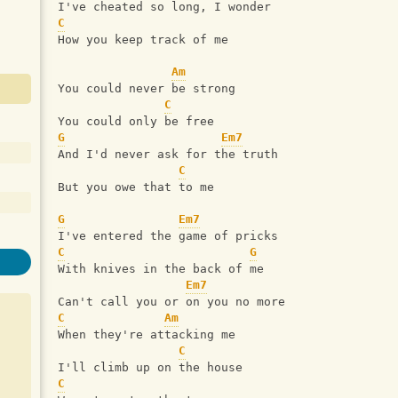
I've cheated so long, I wonder
C
How you keep track of me
Am
You could never be strong
C
You could only be free
G
Em7
And I'd never ask for the truth
C
But you owe that to me
G
Em7
I've entered the game of pricks
C
G
With knives in the back of me
Em7
Can't call you or on you no more
C
Am
When they're attacking me
C
I'll climb up on the house
C