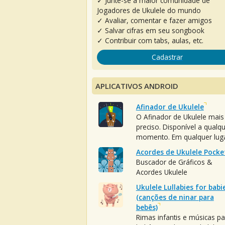
✓ Junte-se à maior comunidade de
Jogadores de Ukulele do mundo
✓ Avaliar, comentar e fazer amigos
✓ Salvar cifras em seu songbook
✓ Contribuir com tabs, aulas, etc.
Cadastrar
APLICATIVOS ANDROID
Afinador de Ukulele
O Afinador de Ukulele mais
preciso. Disponível a qualq
momento. Em qualquer luga
Acordes de Ukulele Pocke
Buscador de Gráficos &
Acordes Ukulele
Ukulele Lullabies for babi
(canções de ninar para
bebês)
Rimas infantis e músicas pa