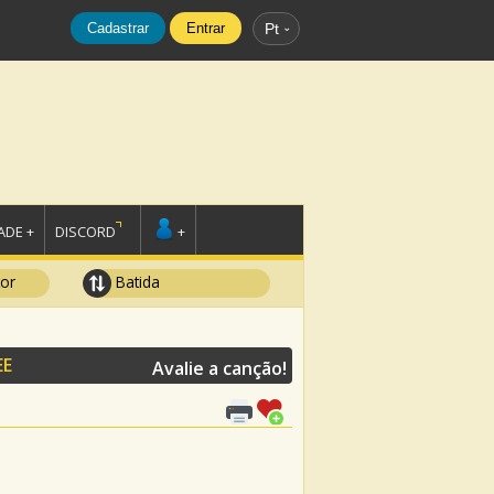
Cadastrar
Entrar
Pt
DE +
DISCORD
+
tor
Batida
EE
Avalie a canção!