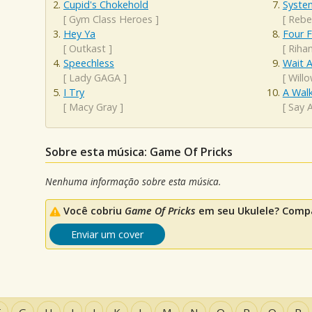
Cupid's Chokehold
System
[
Gym Class Heroes
]
[
Rebe
Hey Ya
Four 
[
Outkast
]
[
Riha
Speechless
Wait A
[
Lady GAGA
]
[
Will
I Try
A Wal
[
Macy Gray
]
[
Say 
Sobre esta música: Game Of Pricks
Nenhuma informação sobre esta música.
Você cobriu
Game Of Pricks
em seu Ukulele? Compa
Enviar um cover
F
G
H
I
J
K
L
M
N
O
P
Q
R