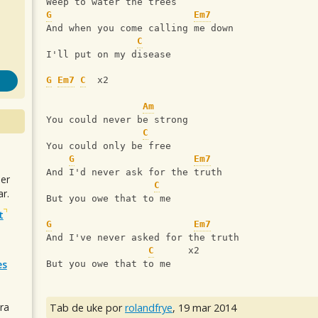
Weep to water the trees
G
Em7
And when you come calling me down
C
I'll put on my disease
G
Em7
C
  x2
Am
You could never be strong
C
You could only be free
G
Em7
And I'd never ask for the truth
uer
C
r.
But you owe that to me
t
G
Em7
And I've never asked for the truth
C
      x2
es
But you owe that to me
ra
Tab de uke por
rolandfrye
,
19 mar 2014