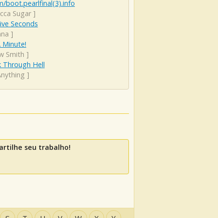
/boot.pearlfinal(3).info
cca Sugar
]
Five Seconds
nna
]
 Minute!
ow Smith
]
k Through Hell
Anything
]
rtilhe seu trabalho!
S
T
U
V
W
X
Y