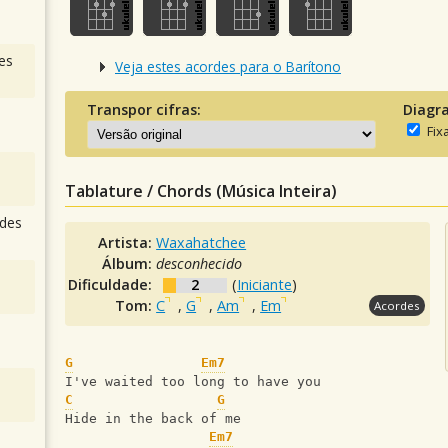
es
Veja estes acordes para o Barítono
Transpor cifras:
Diagr
Fix
Tablature / Chords (Música Inteira)
des
Artista:
Waxahatchee
Álbum:
desconhecido
Dificuldade:
2
(
Iniciante
)
Tom:
C
,
G
,
Am
,
Em
Acordes
G
Em7
I've waited too long to have you
C
G
Hide in the back of me
Em7