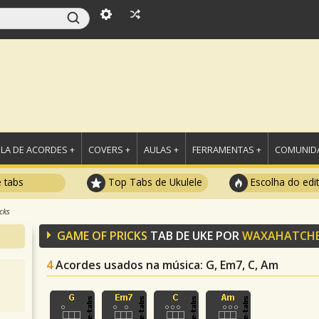
LA DE ACORDES +
COVERS +
AULAS +
FERRAMENTAS +
COMUNIDA
e tabs
Top Tabs de Ukulele
Escolha do edi
cks
GAME OF PRICKS
TAB DE UKE POR
WAXAHATCH
4
Acordes usados na música
: G, Em7, C, Am