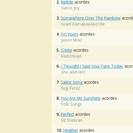
2.
Riptide
acordes
Vance Joy
3.
Somewhere Over The Rainbow
acord
Israel Kamakawiwo'ole
4.
I'm Yours
acordes
Jason Mraz
5.
Creep
acordes
Radiohead
6.
I Thought I Saw Your Face Today
acor
She and Him
7.
Sailor Song
acordes
Gigi Perez
8.
You Are My Sunshine
acordes
Folk Songs
9.
Perfect
acordes
Ed Sheeran
10.
Heather
acordes