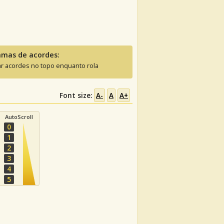
amas de acordes:
ar acordes no topo enquanto rola
Font size:
A-
A
A+
AutoScroll
0
1
2
3
4
5