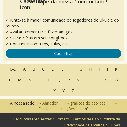
Participe da nossa Comunidade!
✓ Junte-se à maior comunidade de Jogadores de Ukulele do
mundo
✓ Avaliar, comentar e fazer amigos
✓ Salvar cifras em seu songbook
✓ Contribuir com tabs, aulas, etc.
Cadastrar
0-9
A
B
C
D
E
F
G
H
I
J
K
L
M
N
O
P
Q
R
S
T
U
V
W
X
Y
Z
A nossa rede:
Afinador
gráficos de acordes
Escalas
Lições
(en)
•
•
•
Perguntas Frequentes
Contato
Termos de Uso
Política de
•
•
Privacidade
Parceiros
Clubes