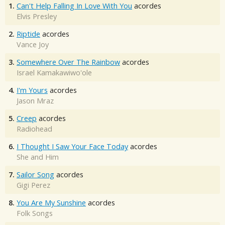
1.
Can't Help Falling In Love With You
acordes
Elvis Presley
2.
Riptide
acordes
Vance Joy
3.
Somewhere Over The Rainbow
acordes
Israel Kamakawiwo'ole
4.
I'm Yours
acordes
Jason Mraz
5.
Creep
acordes
Radiohead
6.
I Thought I Saw Your Face Today
acordes
She and Him
7.
Sailor Song
acordes
Gigi Perez
8.
You Are My Sunshine
acordes
Folk Songs