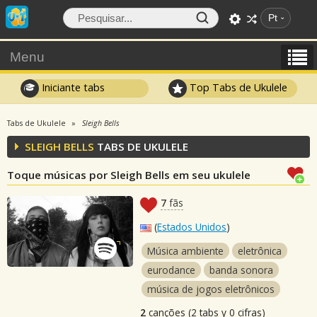
Pt
Menu
Iniciante tabs
Top Tabs de Ukulele
Tabs de Ukulele
Sleigh Bells
SLEIGH BELLS
TABS DE UKULELE
Toque músicas por Sleigh Bells em seu ukulele
7
fãs
(
Estados Unidos
)
Música ambiente
eletrônica
eurodance
banda sonora
música de jogos eletrônicos
2
canções (2 tabs y 0 cifras)