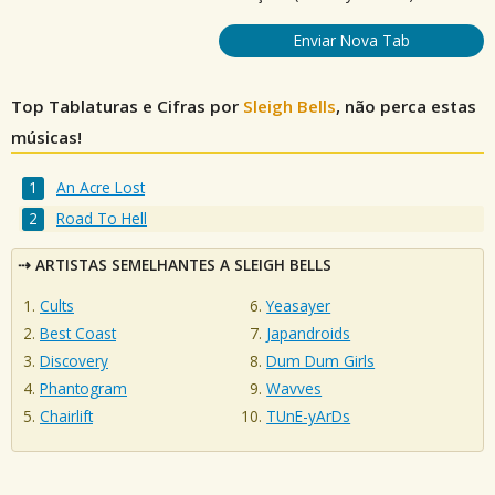
Enviar Nova Tab
Top Tablaturas e Cifras por
Sleigh Bells
, não perca estas
músicas!
An Acre Lost
Road To Hell
ARTISTAS SEMELHANTES A SLEIGH BELLS
Cults
Yeasayer
Best Coast
Japandroids
Discovery
Dum Dum Girls
Phantogram
Wavves
Chairlift
TUnE-yArDs