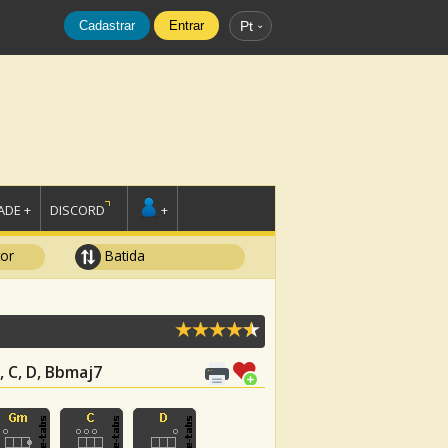
Cadastrar
Entrar
Pt
DE +
DISCORD
+
tor
Batida
m, C, D, Bbmaj7