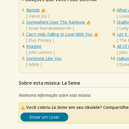
Riptide
What 
[
Vance Joy
]
[
Loui
Somewhere Over The Rainbow
Shall
[
Israel Kamakawiwo'ole
]
[
Lady
Can't Help Falling In Love With You
Let It
[
Elvis Presley
]
[
The 
Imagine
All Of
[
John Lennon
]
[
John
Someone Like You
Hakun
[
Adele
]
[
Disn
Sobre esta música: La Seine
Nenhuma informação sobre esta música.
Você cobriu
La Seine
em seu Ukulele? Compartilhe 
Enviar um cover