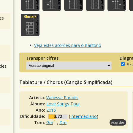
es
Veja estes acordes para o Barítono
Transpor cifras:
Diagr
Fix
des
Tablature / Chords (Canção Simplificada)
Artista:
Vanessa Paradis
Álbum:
Love Songs Tour
Ano:
2015
Dificuldade:
3.72
(
Intermediario
)
Tom:
Gm
,
Dm
Acordes