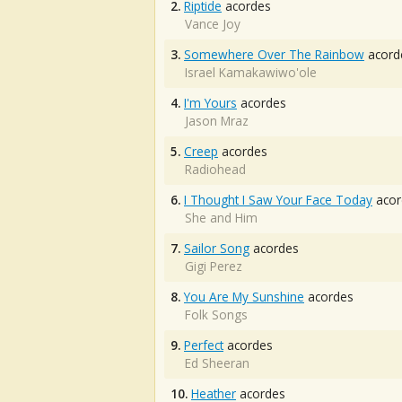
2.
Riptide
acordes
Vance Joy
3.
Somewhere Over The Rainbow
acord
Israel Kamakawiwo'ole
4.
I'm Yours
acordes
Jason Mraz
5.
Creep
acordes
Radiohead
6.
I Thought I Saw Your Face Today
acor
She and Him
7.
Sailor Song
acordes
Gigi Perez
8.
You Are My Sunshine
acordes
Folk Songs
9.
Perfect
acordes
Ed Sheeran
10.
Heather
acordes