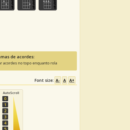
amas de acordes:
ar acordes no topo enquanto rola
Font size:
A-
A
A+
AutoScroll
0
1
2
3
4
5