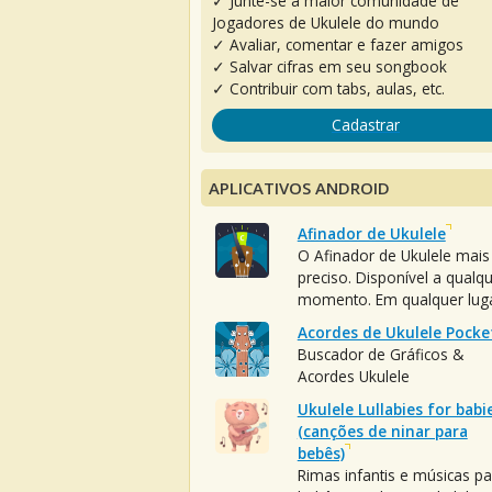
✓ Junte-se à maior comunidade de
Jogadores de Ukulele do mundo
✓ Avaliar, comentar e fazer amigos
✓ Salvar cifras em seu songbook
✓ Contribuir com tabs, aulas, etc.
Cadastrar
APLICATIVOS ANDROID
Afinador de Ukulele
O Afinador de Ukulele mais
preciso. Disponível a qualq
momento. Em qualquer luga
Acordes de Ukulele Pocke
Buscador de Gráficos &
Acordes Ukulele
Ukulele Lullabies for babi
(canções de ninar para
bebês)
Rimas infantis e músicas pa