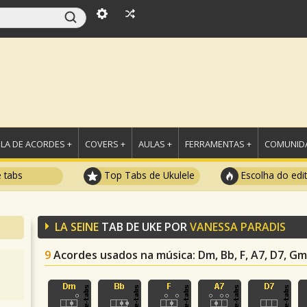
LA DE ACORDES +
COVERS +
AULAS +
FERRAMENTAS +
COMUNIDA
e tabs
Top Tabs de Ukulele
Escolha do edi
LA SEINE
TAB DE UKE POR
VANESSA PARADIS
9
Acordes usados na música
: Dm, Bb, F, A7, D7, G