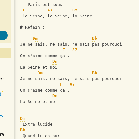
   Paris est sous
F
A7
Dm
 la Seine, la Seine, la Seine.
# Refain :
Dm
Bb
Je ne sais, ne sais, ne sais pas pourquoi  
F
A7
On s'aime comme ça..  
Dm
La Seine et moi  
Dm
Bb
uer
Je ne sais, ne sais, ne sais pas pourquoi  
r.
F
A7
On s'aime comme ça..  
t
Dm
La Seine et moi 
es
Dm
 Extra lucide 
Bb
ra
 Quand tu es sur