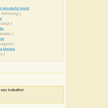
A Wonderful World
s Armstrong
]
ow
 GAGA
]
 Be
Beatles
]
 Me
 Legend
]
a Matata
ey
]
seu trabalho!