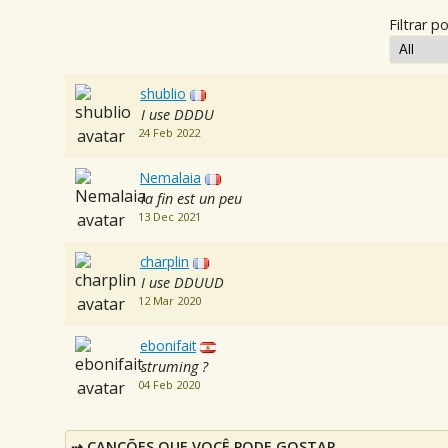
Filtrar po
shublio
I use DDDU
24 Feb 2022
Nemalaia
la fin est un peu
13 Dec 2021
charplin
I use DDUUD
12 Mar 2020
ebonifait
struming ?
04 Feb 2020
CANÇÕES QUE VOCÊ PODE GOSTAR