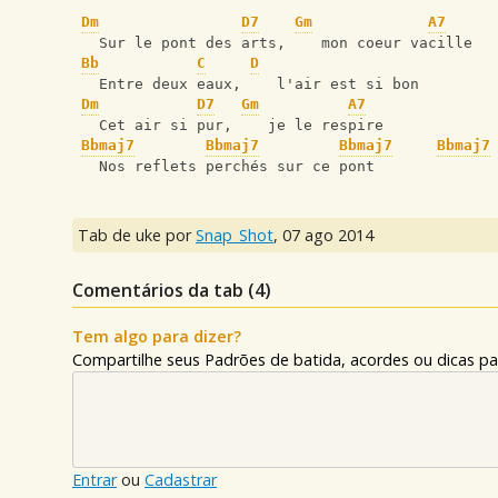
Dm
D7
Gm
A7
   Sur le pont des arts,    mon coeur vacille
Bb
C
D
   Entre deux eaux,    l'air est si bon
Dm
D7
Gm
A7
   Cet air si pur,    je le respire
Bbmaj7
Bbmaj7
Bbmaj7
Bbmaj7
   Nos reflets perchés sur ce pont
Tab de uke por
Snap_Shot
,
07 ago 2014
Comentários da tab (
4
)
Tem algo para dizer?
Compartilhe seus Padrões de batida, acordes ou dicas pa
Entrar
ou
Cadastrar