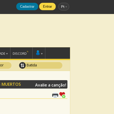
Cadastrar
Entrar
Pt
DE +
DISCORD
+
tor
Batida
 MUERTOS
Avalie a canção!