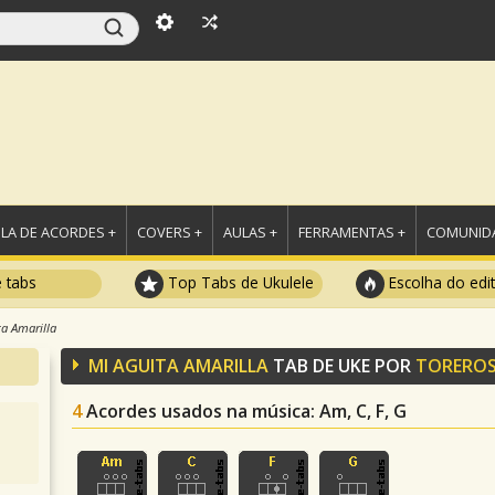
LA DE ACORDES +
COVERS +
AULAS +
FERRAMENTAS +
COMUNIDA
e tabs
Top Tabs de Ukulele
Escolha do edi
ta Amarilla
MI AGUITA AMARILLA
TAB DE UKE POR
TOREROS
4
Acordes usados na música
: Am, C, F, G