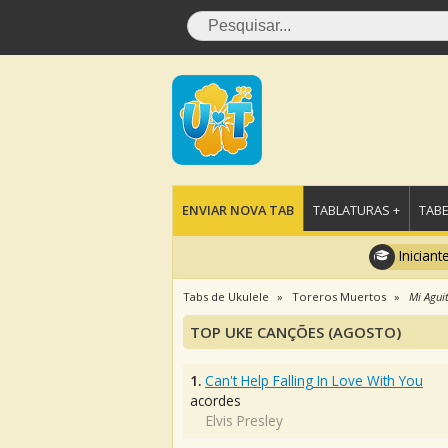
ENVIAR NOVA TAB
TABLATURAS +
TABE
Iniciant
Tabs de Ukulele
Toreros Muertos
Mi Agui
TOP UKE CANÇÕES (AGOSTO)
1.
Can't Help Falling In Love With You
acordes
Elvis Presley