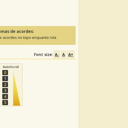
amas de acordes:
ar acordes no topo enquanto rola
Font size:
A-
A
A+
AutoScroll
0
1
2
3
4
5