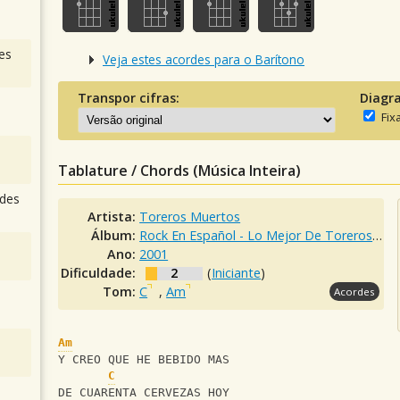
es
Veja estes acordes para o Barítono
Transpor cifras:
Diagr
Fix
Tablature / Chords (Música Inteira)
des
Artista:
Toreros Muertos
Álbum:
Rock En Español - Lo Mejor De Toreros Muertos
Ano:
2001
Dificuldade:
2
(
Iniciante
)
Tom:
C
,
Am
Acordes
Am
Y CREO QUE HE BEBIDO MAS
C
DE CUARENTA CERVEZAS HOY