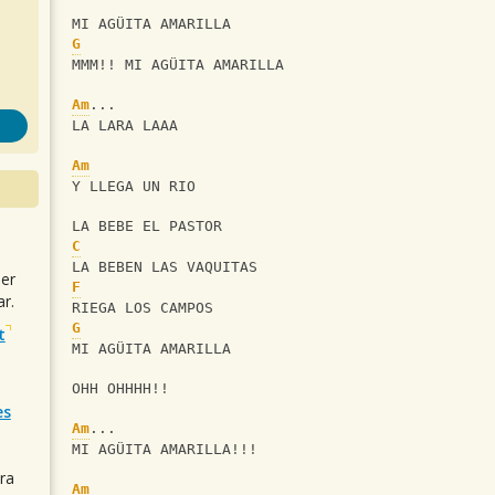
MI AGÜITA AMARILLA
G
MMM!! MI AGÜITA AMARILLA
Am
...
LA LARA LAAA
Am
Y LLEGA UN RIO
LA BEBE EL PASTOR
C
LA BEBEN LAS VAQUITAS
uer
F
r.
RIEGA LOS CAMPOS
G
t
MI AGÜITA AMARILLA
OHH OHHHH!!
es
Am
...
MI AGÜITA AMARILLA!!!
ra
Am