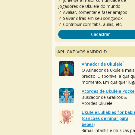
✓ Junte-se à maior comunidade de
Jogadores de Ukulele do mundo
✓ Avaliar, comentar e fazer amigos
✓ Salvar cifras em seu songbook
✓ Contribuir com tabs, aulas, etc.
Cadastrar
APLICATIVOS ANDROID
Afinador de Ukulele
O Afinador de Ukulele mais
preciso. Disponível a qualq
momento. Em qualquer luga
Acordes de Ukulele Pocke
Buscador de Gráficos &
Acordes Ukulele
Ukulele Lullabies for babi
(canções de ninar para
bebês)
Rimas infantis e músicas pa