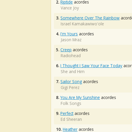
2.
Riptide
acordes
Vance Joy
3.
Somewhere Over The Rainbow
acord
Israel Kamakawiwo'ole
4.
I'm Yours
acordes
Jason Mraz
5.
Creep
acordes
Radiohead
6.
I Thought I Saw Your Face Today
acor
She and Him
7.
Sailor Song
acordes
Gigi Perez
8.
You Are My Sunshine
acordes
Folk Songs
9.
Perfect
acordes
Ed Sheeran
10.
Heather
acordes