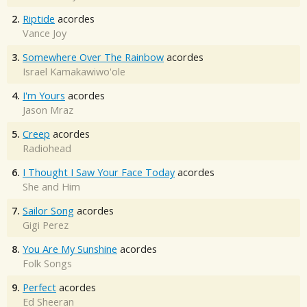
2.
Riptide
acordes
Vance Joy
3.
Somewhere Over The Rainbow
acordes
Israel Kamakawiwo'ole
4.
I'm Yours
acordes
Jason Mraz
5.
Creep
acordes
Radiohead
6.
I Thought I Saw Your Face Today
acordes
She and Him
7.
Sailor Song
acordes
Gigi Perez
8.
You Are My Sunshine
acordes
Folk Songs
9.
Perfect
acordes
Ed Sheeran