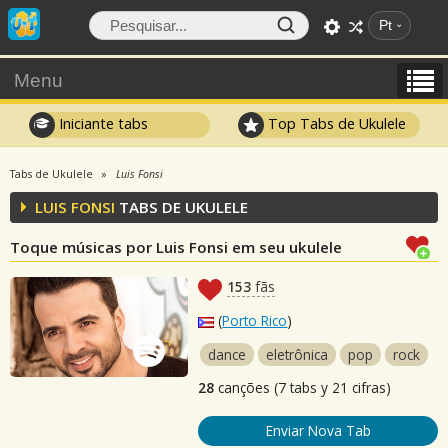
Pt
Menu
Iniciante tabs
Top Tabs de Ukulele
Tabs de Ukulele
Luis Fonsi
LUIS FONSI
TABS DE UKULELE
Toque músicas por Luis Fonsi em seu ukulele
153
fãs
(
Porto Rico
)
dance
eletrônica
pop
rock
28
canções (7 tabs y 21 cifras)
Enviar Nova Tab