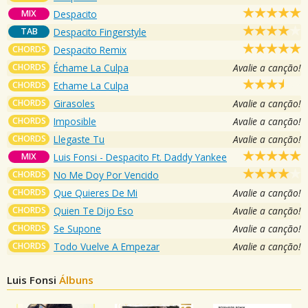
MIX
Despacito
TAB
Despacito Fingerstyle
CHORDS
Despacito Remix
CHORDS
Échame La Culpa
Avalie a canção!
CHORDS
Echame La Culpa
CHORDS
Girasoles
Avalie a canção!
CHORDS
Imposible
Avalie a canção!
CHORDS
Llegaste Tu
Avalie a canção!
MIX
Luis Fonsi - Despacito Ft. Daddy Yankee
CHORDS
No Me Doy Por Vencido
CHORDS
Que Quieres De Mi
Avalie a canção!
CHORDS
Quien Te Dijo Eso
Avalie a canção!
CHORDS
Se Supone
Avalie a canção!
CHORDS
Todo Vuelve A Empezar
Avalie a canção!
Luis Fonsi
Álbuns