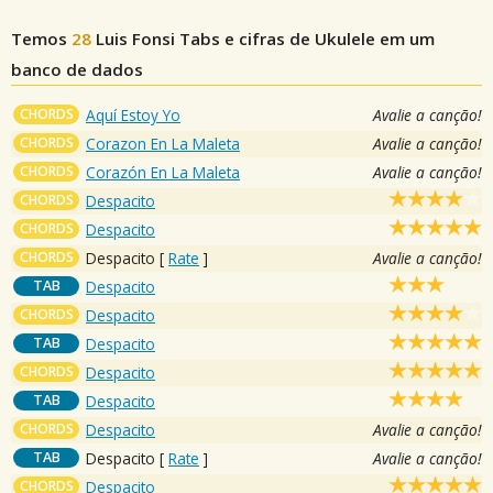
Temos
28
Luis Fonsi
Tabs e cifras de Ukulele em um
banco de dados
CHORDS
Aquí Estoy Yo
Avalie a canção!
CHORDS
Corazon En La Maleta
Avalie a canção!
CHORDS
Corazón En La Maleta
Avalie a canção!
CHORDS
Despacito
CHORDS
Despacito
CHORDS
Despacito
[
Rate
]
Avalie a canção!
TAB
Despacito
CHORDS
Despacito
TAB
Despacito
CHORDS
Despacito
TAB
Despacito
CHORDS
Despacito
Avalie a canção!
TAB
Despacito
[
Rate
]
Avalie a canção!
CHORDS
Despacito