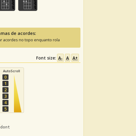
amas de acordes:
ar acordes no topo enquanto rola
Font size:
A-
A
A+
AutoScroll
0
1
2
3
4
5
7
 dont