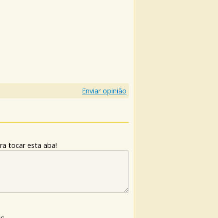
Enviar opinião
ra tocar esta aba!
r: