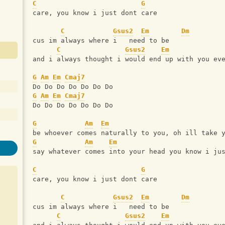
C
G
care, you know i just dont care
C
Gsus2
Em
Dm
cus im always where i   need to be
C
Gsus2
Em
and i always thought i would end up with you ev
G
Am
Em
Cmaj7
Do Do Do Do Do Do Do
G
Am
Em
Cmaj7
Do Do Do Do Do Do Do
G
Am
Em
be whoever comes naturally to you, oh ill take 
G
Am
Em
say whatever comes into your head you know i ju
C
G
care, you know i just dont care
C
Gsus2
Em
Dm
cus im always where i   need to be
C
Gsus2
Em