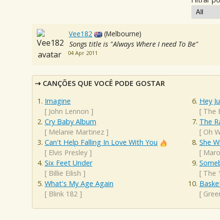
Vee182
(Melbourne)
Songs title is "Always Where I need To Be"
04 Apr 2011
CANÇÕES QUE VOCÊ PODE GOSTAR
Imagine
Hey J
[
John Lennon
]
[
The 
Cry Baby Album
The R
[
Melanie Martinez
]
[
Oh W
Can't Help Falling In Love With You
She Wi
[
Elvis Presley
]
[
Maro
Six Feet Under
Someb
[
Billie Eilish
]
[
The 
What's My Age Again
Baske
[
Blink 182
]
[
Gree