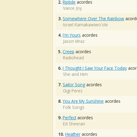
2.
Riptide
acordes
Vance Joy
3.
Somewhere Over The Rainbow
acord
Israel Kamakawiwo'ole
4.
I'm Yours
acordes
Jason Mraz
5.
Creep
acordes
Radiohead
6.
I Thought I Saw Your Face Today
acor
She and Him
7.
Sailor Song
acordes
Gigi Perez
8.
You Are My Sunshine
acordes
Folk Songs
9.
Perfect
acordes
Ed Sheeran
10.
Heather
acordes