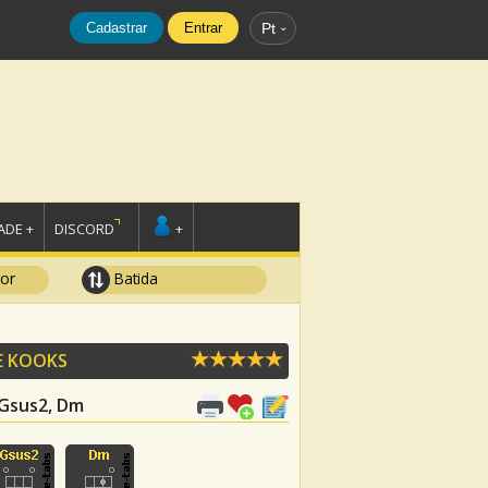
Cadastrar
Entrar
Pt
DE +
DISCORD
+
tor
Batida
E KOOKS
, Gsus2, Dm