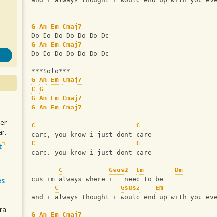
and i always thought i would end up with you ev
G
Am
Em
Cmaj7
Do Do Do Do Do Do Do
G
Am
Em
Cmaj7
Do Do Do Do Do Do Do
***Solo***
G
Am
Em
Cmaj7
C
G
G
Am
Em
Cmaj7
G
Am
Em
Cmaj7
uer
C
G
r.
care, you know i just dont care
C
G
t
care, you know i just dont care
C
Gsus2
Em
Dm
cus im always where i   need to be
es
C
Gsus2
Em
and i always thought i would end up with you ev
ra
G
Am
Em
Cmaj7