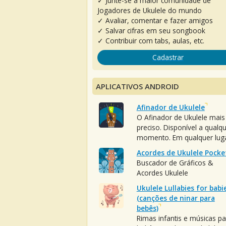
✓ Junte-se à maior comunidade de
Jogadores de Ukulele do mundo
✓ Avaliar, comentar e fazer amigos
✓ Salvar cifras em seu songbook
✓ Contribuir com tabs, aulas, etc.
Cadastrar
APLICATIVOS ANDROID
Afinador de Ukulele
O Afinador de Ukulele mais
preciso. Disponível a qualq
momento. Em qualquer luga
Acordes de Ukulele Pocke
Buscador de Gráficos &
Acordes Ukulele
Ukulele Lullabies for babi
(canções de ninar para
bebês)
Rimas infantis e músicas pa