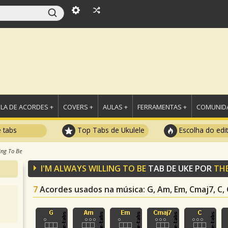
LA DE ACORDES +
COVERS +
AULAS +
FERRAMENTAS +
COMUNIDA
e tabs
Top Tabs de Ukulele
Escolha do edi
ing To Be
I'M ALWAYS WILLING TO BE
TAB DE UKE POR
TH
7
Acordes usados na música
: G, Am, Em, Cmaj7, C