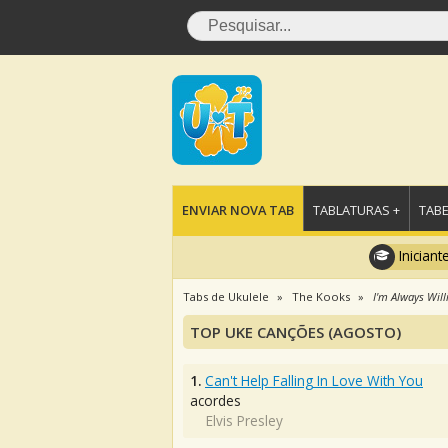
ENVIAR NOVA TAB
TABLATURAS +
TABE
Iniciant
Tabs de Ukulele
The Kooks
I'm Always Will
TOP UKE CANÇÕES (AGOSTO)
1.
Can't Help Falling In Love With You
acordes
Elvis Presley