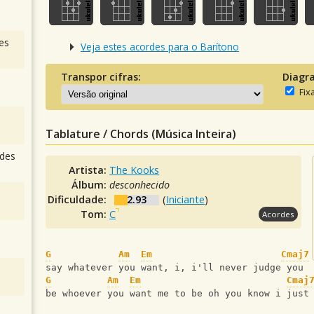
es
Veja estes acordes para o Barítono
Transpor cifras:
Diagr
Fix
Tablature / Chords (Música Inteira)
des
Artista:
The Kooks
Álbum:
desconhecido
Dificuldade:
2.93
(
Iniciante
)
Tom:
C
Acordes
G
Am
Em
Cmaj7
say whatever you want, i, i'll never judge you
G
Am
Em
Cmaj
be whoever you want me to be oh you know i just