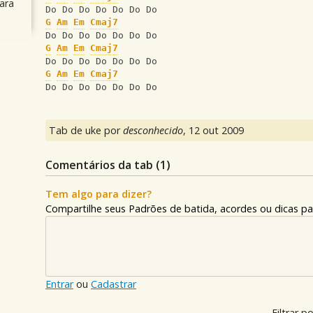
ara
Do Do Do Do Do Do Do
G
Am
Em
Cmaj7
Do Do Do Do Do Do Do
G
Am
Em
Cmaj7
Do Do Do Do Do Do Do
G
Am
Em
Cmaj7
Do Do Do Do Do Do Do
Tab de uke por
desconhecido
,
12 out 2009
Comentários da tab (
1
)
Tem algo para dizer?
Compartilhe seus Padrões de batida, acordes ou dicas pa
Entrar
ou
Cadastrar
Filtrar po