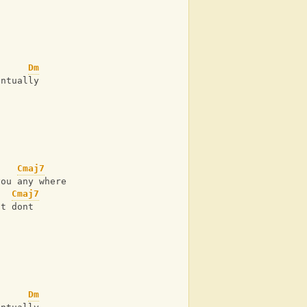
Dm
entually
Cmaj7
you any where
Cmaj7
st dont
Dm