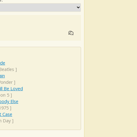
ude
Beatles
]
ain
onder
]
ll Be Loved
on 5
]
ody Else
1975
]
t Case
n Day
]