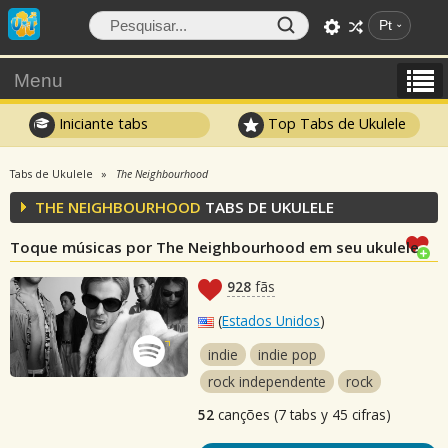
Pt
Menu
Iniciante tabs
Top Tabs de Ukulele
Tabs de Ukulele
The Neighbourhood
THE NEIGHBOURHOOD
TABS DE UKULELE
Toque músicas por The Neighbourhood em seu ukulele
928
fãs
(
Estados Unidos
)
indie
indie pop
rock independente
rock
52
canções (7 tabs y 45 cifras)