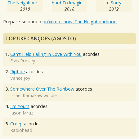
The Neighbourhood
Hard To Imagine The Neighbourhood Ever Changing
I'm Sorry...
2018
2018
2012
Prepare-se para o
próximo show: The Neighbourhood
.
TOP UKE CANÇÕES (AGOSTO)
1.
Can't Help Falling In Love With You
acordes
Elvis Presley
2.
Riptide
acordes
Vance Joy
3.
Somewhere Over The Rainbow
acordes
Israel Kamakawiwo'ole
4.
I'm Yours
acordes
Jason Mraz
5.
Creep
acordes
Radiohead