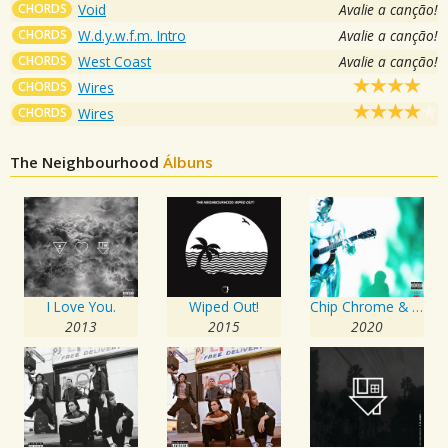
CHORDS
Void
Avalie a canção!
CHORDS
W.d.y.w.f.m. Intro
Avalie a canção!
CHORDS
West Coast
Avalie a canção!
CHORDS
Wires
CHORDS
Wires
The Neighbourhood
Álbuns
I Love You.
Wiped Out!
Chip Chrome & The Mono-Tones
2013
2015
2020