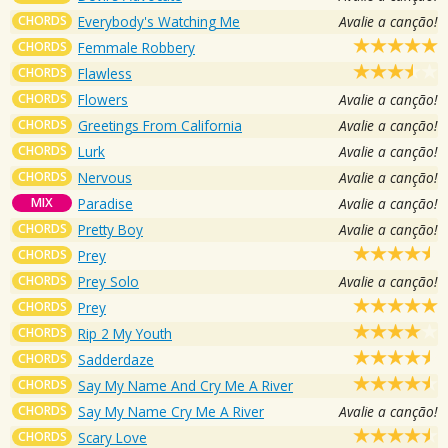
CHORDS
Everybody's Watching Me
Avalie a canção!
CHORDS
Femmale Robbery
CHORDS
Flawless
CHORDS
Flowers
Avalie a canção!
CHORDS
Greetings From California
Avalie a canção!
CHORDS
Lurk
Avalie a canção!
CHORDS
Nervous
Avalie a canção!
MIX
Paradise
Avalie a canção!
CHORDS
Pretty Boy
Avalie a canção!
CHORDS
Prey
CHORDS
Prey Solo
Avalie a canção!
CHORDS
Prey
CHORDS
Rip 2 My Youth
CHORDS
Sadderdaze
CHORDS
Say My Name And Cry Me A River
CHORDS
Say My Name Cry Me A River
Avalie a canção!
CHORDS
Scary Love