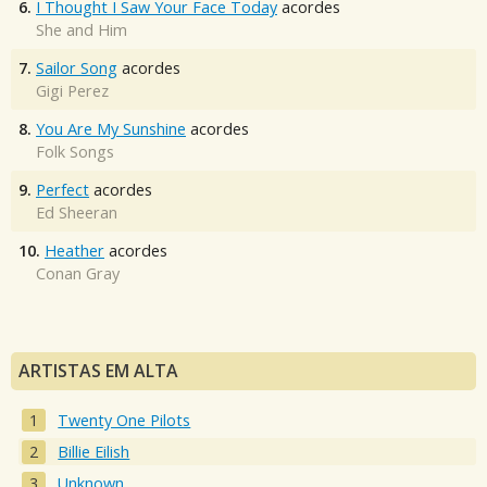
6.
I Thought I Saw Your Face Today
acordes
She and Him
7.
Sailor Song
acordes
Gigi Perez
8.
You Are My Sunshine
acordes
Folk Songs
9.
Perfect
acordes
Ed Sheeran
10.
Heather
acordes
Conan Gray
ARTISTAS EM ALTA
Twenty One Pilots
Billie Eilish
Unknown