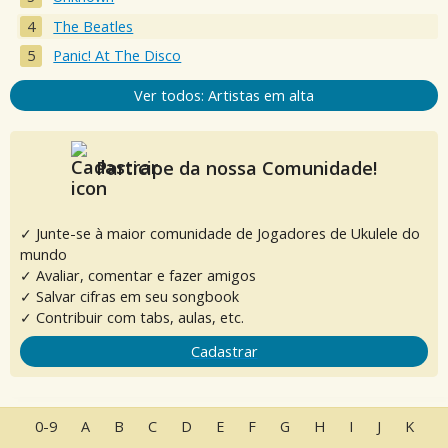
The Beatles
Panic! At The Disco
Ver todos: Artistas em alta
Participe da nossa Comunidade!
✓ Junte-se à maior comunidade de Jogadores de Ukulele do
mundo
✓ Avaliar, comentar e fazer amigos
✓ Salvar cifras em seu songbook
✓ Contribuir com tabs, aulas, etc.
Cadastrar
0-9
A
B
C
D
E
F
G
H
I
J
K