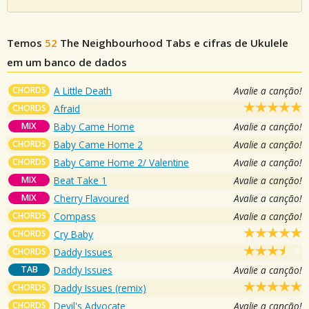
Temos
52
The Neighbourhood
Tabs e cifras de Ukulele
em um banco de dados
CHORDS
A Little Death
Avalie a canção!
CHORDS
Afraid
MIX
Baby Came Home
Avalie a canção!
CHORDS
Baby Came Home 2
Avalie a canção!
CHORDS
Baby Came Home 2/ Valentine
Avalie a canção!
MIX
Beat Take 1
Avalie a canção!
MIX
Cherry Flavoured
Avalie a canção!
CHORDS
Compass
Avalie a canção!
CHORDS
Cry Baby
CHORDS
Daddy Issues
TAB
Daddy Issues
Avalie a canção!
CHORDS
Daddy Issues (remix)
CHORDS
Devil's Advocate
Avalie a canção!