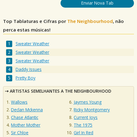
Enviar Nova Tab
Top Tablaturas e Cifras por
The Neighbourhood
, não
perca estas músicas!
Sweater Weather
Sweater Weather
Sweater Weather
Daddy Issues
Pretty Boy
ARTISTAS SEMELHANTES A THE NEIGHBOURHOOD
Wallows
Jaymes Young
Declan Mckenna
Ricky Montgomery
Chase Atlantic
Current Joys
Mother Mother
The 1975
Sir Chloe
Girl In Red