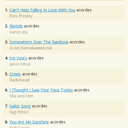
1.
Can't Help Falling In Love With You
acordes
Elvis Presley
2.
Riptide
acordes
Vance Joy
3.
Somewhere Over The Rainbow
acordes
Israel Kamakawiwo'ole
4.
I'm Yours
acordes
Jason Mraz
5.
Creep
acordes
Radiohead
6.
I Thought I Saw Your Face Today
acordes
She and Him
7.
Sailor Song
acordes
Gigi Perez
8.
You Are My Sunshine
acordes
Folk Songs