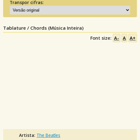
Transpor cifras:
Tablature / Chords (Música Inteira)
Font size:
A-
A
A+
Artista:
The Beatles