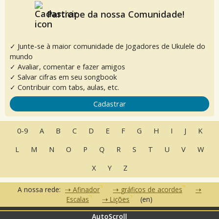
Participe da nossa Comunidade!
✓ Junte-se à maior comunidade de Jogadores de Ukulele do
mundo
✓ Avaliar, comentar e fazer amigos
✓ Salvar cifras em seu songbook
✓ Contribuir com tabs, aulas, etc.
Cadastrar
0-9
A
B
C
D
E
F
G
H
I
J
K
L
M
N
O
P
Q
R
S
T
U
V
W
X
Y
Z
A nossa rede:
Afinador
gráficos de acordes
Escalas
Lições
(en)
AutoScroll
•
•
•
Perguntas Frequentes
Contato
Termos de Uso
Política de