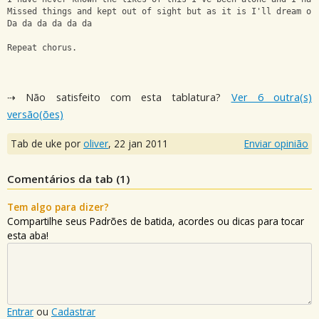
Missed things and kept out of sight but as it is I'll dream of
Da da da da da da 
Repeat chorus.
⇢ Não satisfeito com esta tablatura?
Ver 6 outra(s)
versão(ões)
Tab de uke por
oliver
,
22 jan 2011
Enviar opinião
Comentários da tab (
1
)
Tem algo para dizer?
Compartilhe seus Padrões de batida, acordes ou dicas para tocar
esta aba!
Entrar
ou
Cadastrar