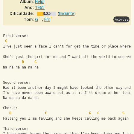
Álbum:
Help!
Ano:
1965
Dificuldade:
3.25
(
Iniciante
)
Tom:
G
,
Em
Acordes
First verse:
G
I've just seen a face I can't for get the time or place where 
She's just the girl for me and I want all the world to see we'
D
G
Na na na na na na
Second verse:
Had it been another day I might have looked the other way and
I'd have never been aware but as it is I'll dream of her tonig
Da da da da da da 
Chorus:
D
C
G
C
G
Falling yes I am falling and she keeps calling me back again
Third verse:
I have never known the likes of this I've been alone and I hav