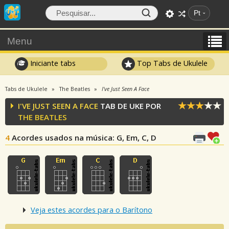
Pt
Menu
Iniciante tabs
Top Tabs de Ukulele
Tabs de Ukulele
The Beatles
I've Just Seen A Face
I'VE JUST SEEN A FACE
TAB DE UKE POR
THE BEATLES
4
Acordes usados na música
: G, Em, C, D
Veja estes acordes para o Barítono