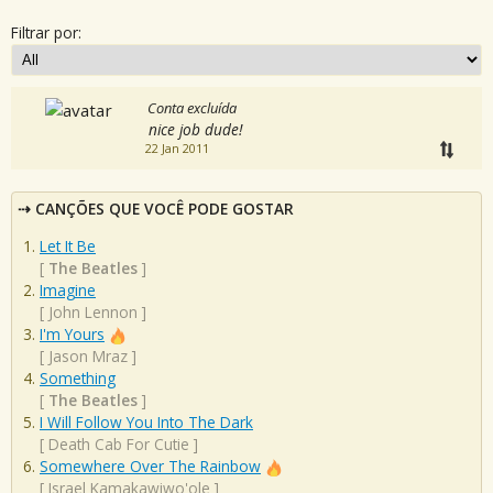
Filtrar por:
Conta excluída
nice job dude!
22 Jan 2011
CANÇÕES QUE VOCÊ PODE GOSTAR
Let It Be
[
The Beatles
]
Imagine
[
John Lennon
]
I'm Yours
[
Jason Mraz
]
Something
[
The Beatles
]
I Will Follow You Into The Dark
[
Death Cab For Cutie
]
Somewhere Over The Rainbow
[
Israel Kamakawiwo'ole
]