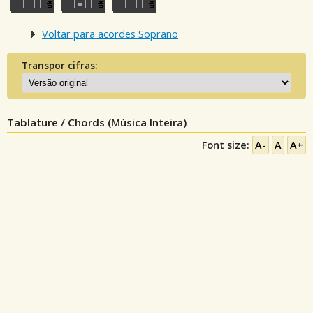
Voltar para acordes Soprano
Transpor cifras:
Tablature / Chords (Música Inteira)
Font size:
A-
A
A+