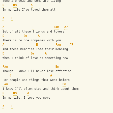
Some are dead and some are living
D
Dm
A
In my life I've loved them all
A
E
A
E
F#m
A7
But of all these friends and lovers
D
Dm
A
There is no one compares with you
A
E
F#m
A7
And these memories lose their meaning
D
Dm
A
When I think of love as something new
F#m
Bm
Though I know I'll never lose affection
G
A
For people and things that went before 
F#m
Bm
I know I'll often stop and think about them
D
Dm
A
In my life, I love you more
A
E