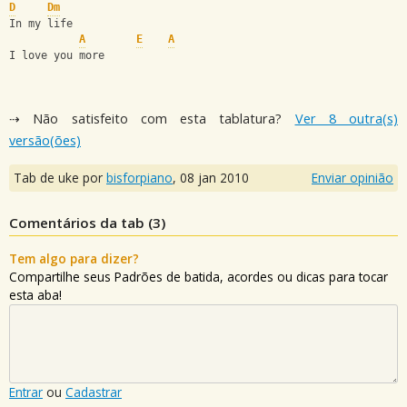
D
Dm
In my life
A
E
A
I love you more
⇢ Não satisfeito com esta tablatura?
Ver 8 outra(s)
versão(ões)
Tab de uke por
bisforpiano
,
08 jan 2010
Enviar opinião
Comentários da tab (
3
)
Tem algo para dizer?
Compartilhe seus Padrões de batida, acordes ou dicas para tocar
esta aba!
Entrar
ou
Cadastrar