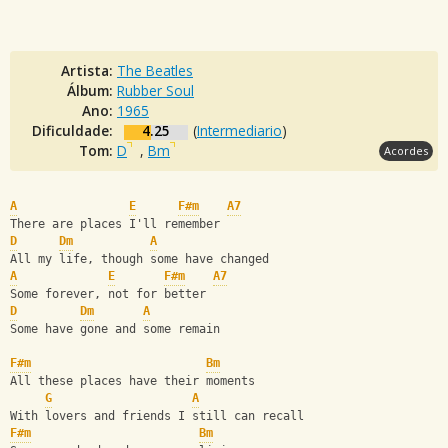
Artista:
The Beatles
Álbum:
Rubber Soul
Ano:
1965
Dificuldade:
4.25
(
Intermediario
)
Tom:
D
,
Bm
Acordes
A
E
F#m
A7
There are places I'll remember
D
Dm
A
All my life, though some have changed 
A
E
F#m
A7
Some forever, not for better
D
Dm
A
Some have gone and some remain
F#m
Bm
All these places have their moments
G
A
With lovers and friends I still can recall
F#m
Bm