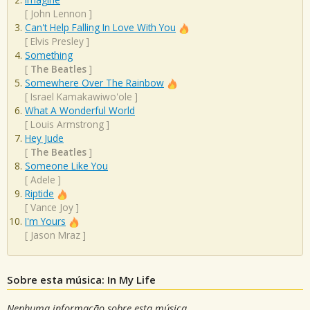
[
John Lennon
]
Can't Help Falling In Love With You
[
Elvis Presley
]
Something
[
The Beatles
]
Somewhere Over The Rainbow
[
Israel Kamakawiwo'ole
]
What A Wonderful World
[
Louis Armstrong
]
Hey Jude
[
The Beatles
]
Someone Like You
[
Adele
]
Riptide
[
Vance Joy
]
I'm Yours
[
Jason Mraz
]
Sobre esta música: In My Life
Nenhuma informação sobre esta música.