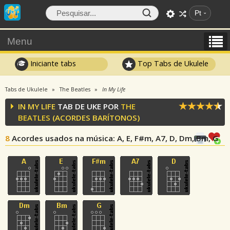
Pt
Menu
Iniciante tabs
Top Tabs de Ukulele
Tabs de Ukulele
The Beatles
In My Life
IN MY LIFE
TAB DE UKE POR
THE
BEATLES
(ACORDES BARÍTONOS)
8
Acordes usados na música
: A, E, F#m, A7, D, Dm, Bm, G