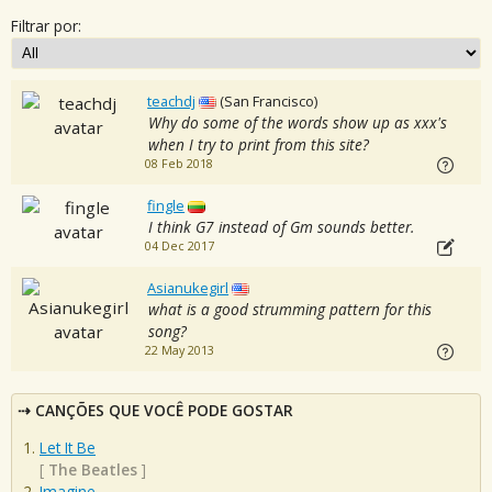
Filtrar por:
teachdj
(San Francisco)
Why do some of the words show up as xxx's
when I try to print from this site?
08 Feb 2018
fingle
I think G7 instead of Gm sounds better.
04 Dec 2017
Asianukegirl
what is a good strumming pattern for this
song?
22 May 2013
CANÇÕES QUE VOCÊ PODE GOSTAR
Let It Be
[
The Beatles
]
Imagine