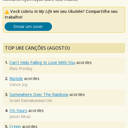
Você cobriu
In My Life
em seu Ukulele? Compartilhe seu
trabalho!
Enviar um cover
TOP UKE CANÇÕES (AGOSTO)
1.
Can't Help Falling In Love With You
acordes
Elvis Presley
2.
Riptide
acordes
Vance Joy
3.
Somewhere Over The Rainbow
acordes
Israel Kamakawiwo'ole
4.
I'm Yours
acordes
Jason Mraz
5.
Creep
acordes