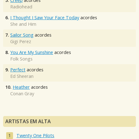
5.
Creep
acordes
Radiohead
6.
I Thought I Saw Your Face Today
acordes
She and Him
7.
Sailor Song
acordes
Gigi Perez
8.
You Are My Sunshine
acordes
Folk Songs
9.
Perfect
acordes
Ed Sheeran
10.
Heather
acordes
Conan Gray
ARTISTAS EM ALTA
Twenty One Pilots