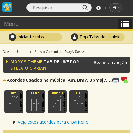
Pt
Menu
Iniciante tabs
Top Tabs de Ukulele
Tabs de Ukulele
Stelvio Cipriani
Mary's Theme
MARY'S THEME
TAB DE UKE POR
Avalie a canção!
STELVIO CIPRIANI
4
Acordes usados na música
: Am, Bm7, Bbmaj7, E7
Veja estes acordes para o Barítono