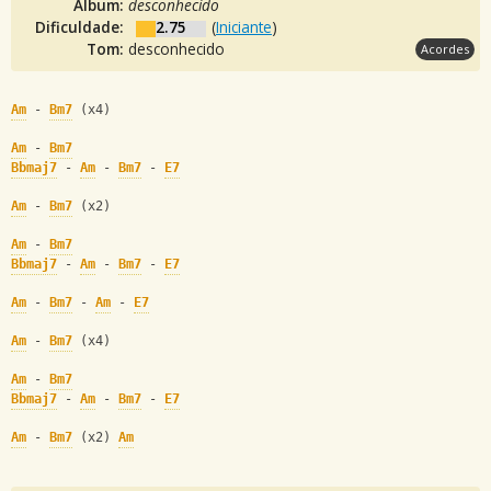
Álbum:
desconhecido
Dificuldade:
2.75
(
Iniciante
)
Tom:
desconhecido
Acordes
Am
 - 
Bm7
 (x4)
Am
 - 
Bm7
Bbmaj7
 - 
Am
 - 
Bm7
 - 
E7
Am
 - 
Bm7
 (x2)
Am
 - 
Bm7
Bbmaj7
 - 
Am
 - 
Bm7
 - 
E7
Am
 - 
Bm7
 - 
Am
 - 
E7
Am
 - 
Bm7
 (x4)
Am
 - 
Bm7
Bbmaj7
 - 
Am
 - 
Bm7
 - 
E7
Am
 - 
Bm7
 (x2) 
Am