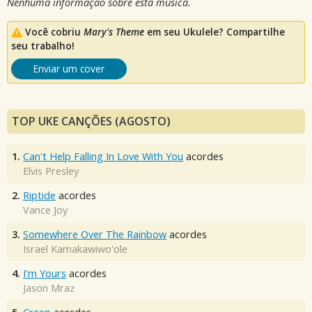
Nenhuma informação sobre esta música.
Você cobriu
Mary's Theme
em seu Ukulele? Compartilhe
seu trabalho!
Enviar um cover
TOP UKE CANÇÕES (AGOSTO)
1.
Can't Help Falling In Love With You
acordes
Elvis Presley
2.
Riptide
acordes
Vance Joy
3.
Somewhere Over The Rainbow
acordes
Israel Kamakawiwo'ole
4.
I'm Yours
acordes
Jason Mraz