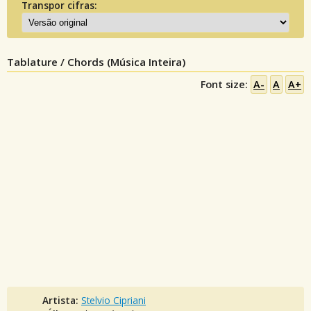
Transpor cifras:
Tablature / Chords (Música Inteira)
Font size:
A-
A
A+
Artista:
Stelvio Cipriani