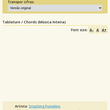
Transpor cifras:
Tablature / Chords (Música Inteira)
Font size:
A-
A
A+
Artista:
Smashing Pumpkins