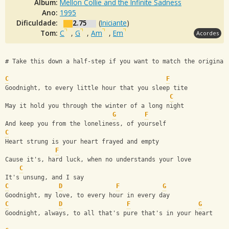
Álbum:
Mellon Collie and the Infinite Sadness
Ano:
1995
Dificuldade:
2.75
(
Iniciante
)
Tom:
C
,
G
,
Am
,
Em
Acordes
# Take this down a half-step if you want to match the original
C
F
Goodnight, to every little hour that you sleep tite
C
May it hold you through the winter of a long night
G
F
And keep you from the loneliness, of yourself
C
Heart strung is your heart frayed and empty
F
Cause it's, hard luck, when no understands your love
C
It's unsung, and I say
C
D
F
G
Goodnight, my love, to every hour in every day
C
D
F
G
Goodnight, always, to all that's pure that's in your heart