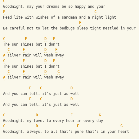
C
Goodnight, may your dreams be so happy and your
F
C
Head lite with wishes of a sandman and a night light
F
Be careful not to let the bedbugs sleep tight nestled in your 
C
F
D
F
The sun shines but I don't
C
F
D
F
A
 silver rain will wash away
C
F
D
F
The sun shines but I don't
C
F
D
G
A
 silver rain will wash away
F
C
D
And you can tell, it's just as well
F
C
D
And you can tell, it's just as well
C
D
F
G
Goodnight, my love, to every hour in every day
C
D
F
G
Goodnight, always, to all that's pure that's in your heart