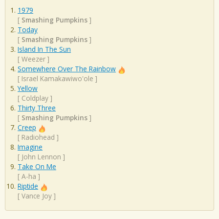
1979
[
Smashing Pumpkins
]
Today
[
Smashing Pumpkins
]
Island In The Sun
[
Weezer
]
Somewhere Over The Rainbow
[
Israel Kamakawiwo'ole
]
Yellow
[
Coldplay
]
Thirty Three
[
Smashing Pumpkins
]
Creep
[
Radiohead
]
Imagine
[
John Lennon
]
Take On Me
[
A-ha
]
Riptide
[
Vance Joy
]