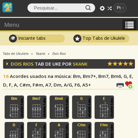
Pt
Menu
Iniciante tabs
Top Tabs de Ukulele
Tabs de Ukulele
Skank
Dois Rios
DOIS RIOS
TAB DE UKE POR
SKANK
16
Acordes usados na música
: Bm, Bm7+, Bm7, Bm6, G, E,
D, F, A, C#m, F#m, A7, Dm, A/G, F6, A5+