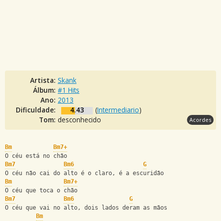
Artista:
Skank
Álbum:
#1 Hits
Ano:
2013
Dificuldade:
4.43
(
Intermediario
)
Tom:
desconhecido
Acordes
Bm
Bm7+
O céu está no chão
Bm7
Bm6
G
O céu não cai do alto é o claro, é a escuridão
Bm
Bm7+
O céu que toca o chão
Bm7
Bm6
G
O céu que vai no alto, dois lados deram as mãos
Bm