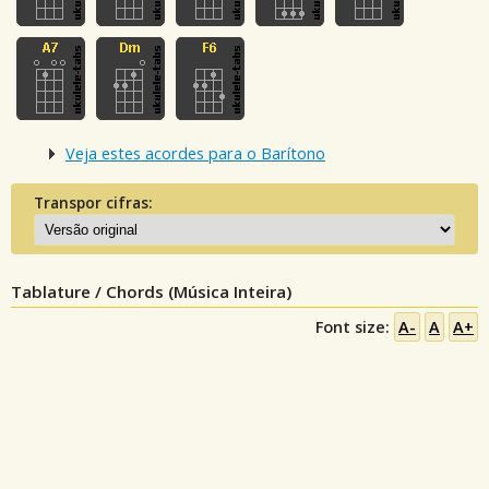
Veja estes acordes para o Barítono
Transpor cifras:
Tablature / Chords (Música Inteira)
Font size:
A-
A
A+