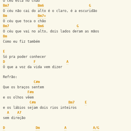
O céu está no chão
Bm7
Bm6
G
O céu não cai do alto é o claro, é a escuridão
Bm
Bm7+
O céu que toca o chão
Bm7
Bm6
G
O céu que vai no alto, dois lados deram as mãos
Bm
Como eu fiz também
E
Só pra poder conhecer
D
F
A
O que a voz da vida vem dizer
Refrão:
C#m
Que os braços sentem
F#m
e os olhos vêem
C#m
Bm7
E
e os lábios sejam dois rios inteiros
A
A7
sem direção
D
Dm
A
A/G