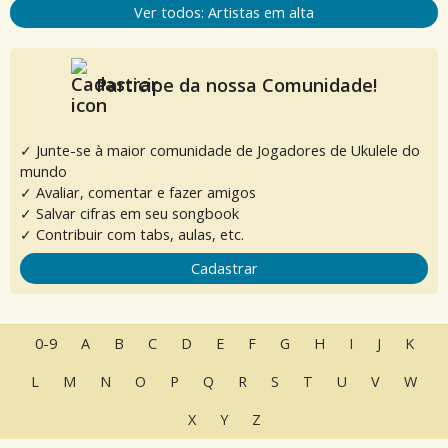
Ver todos: Artistas em alta
Participe da nossa Comunidade!
✓ Junte-se à maior comunidade de Jogadores de Ukulele do
mundo
✓ Avaliar, comentar e fazer amigos
✓ Salvar cifras em seu songbook
✓ Contribuir com tabs, aulas, etc.
Cadastrar
0-9
A
B
C
D
E
F
G
H
I
J
K
L
M
N
O
P
Q
R
S
T
U
V
W
X
Y
Z