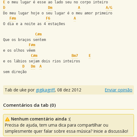
E
 o meu lugar é esse ao lado seu no corpo inteiro
D
Dm
A
A/G
Do meu lugar hoje o seu lugar é o meu amor primeiro
F#m
F6
A
O dia e a noite as 4 estações
C#m
Que os braços sentem
F#m
e os olhos vêem
C#m
Bm7
E
e os lábios sejam dois rios inteiros
D
Dm
A
sem direção
Tab de uke por
gigikagriff
,
08 dez 2012
Enviar opinião
Comentários da tab (
0
)
Nenhum comentário ainda :(
Precisa de ajuda, tem uma dica para compartilhar ou
simplesmente quer falar sobre essa música? Inicie a discussão!