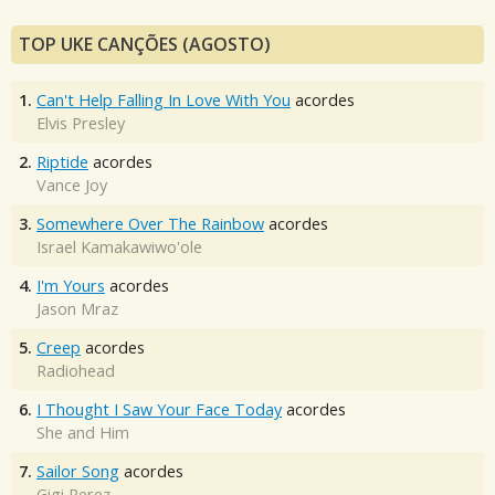
TOP UKE CANÇÕES (AGOSTO)
1.
Can't Help Falling In Love With You
acordes
Elvis Presley
2.
Riptide
acordes
Vance Joy
3.
Somewhere Over The Rainbow
acordes
Israel Kamakawiwo'ole
4.
I'm Yours
acordes
Jason Mraz
5.
Creep
acordes
Radiohead
6.
I Thought I Saw Your Face Today
acordes
She and Him
7.
Sailor Song
acordes
Gigi Perez