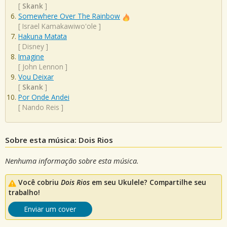
[
Skank
]
Somewhere Over The Rainbow
[
Israel Kamakawiwo'ole
]
Hakuna Matata
[
Disney
]
Imagine
[
John Lennon
]
Vou Deixar
[
Skank
]
Por Onde Andei
[
Nando Reis
]
Sobre esta música: Dois Rios
Nenhuma informação sobre esta música.
Você cobriu
Dois Rios
em seu Ukulele? Compartilhe seu
trabalho!
Enviar um cover