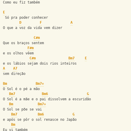
Como eu fiz também
E
 Só pra poder conhecer
D
F
A
O que a voz da vida vem dizer
C#m
Que os braços sentem
F#m
e os olhos vêem
C#m
Bm7
E
e os lábios sejam dois rios inteiros
A
A7
sem direção
Bm
Bm7+
O Sol é o pé a mão
Bm7
Bm6
G
O Sol é a mãe e o pai dissolvem a escuridão
Bm
Bm7+
O Sol se põe se vai
Bm7
Bm6
G
e após se pôr o sol renasce no Japão
Bm
Eu vi também