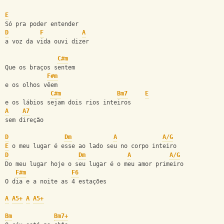
E
Só pra poder entender
D
F
A
a voz da vida ouvi dizer
C#m
Que os braços sentem
F#m
e os olhos vêem
C#m
Bm7
E
e os lábios sejam dois rios inteiros
A
A7
sem direção
D
Dm
A
A/G
E
 o meu lugar é esse ao lado seu no corpo inteiro
D
Dm
A
A/G
Do meu lugar hoje o seu lugar é o meu amor primeiro
F#m
F6
O dia e a noite as 4 estações
A
A5+
A
A5+
Bm
Bm7+