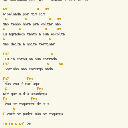
Gm
D
Bm
Ajoelhada por mim sim
G
A
D
Bm
Não tenho hora pra voltar não
G
A
D
Bm
Eu agradeço tanto a sua escolta
G
A
Mas deixa a noite terminar
Em7
A
 Eu já estou na sua estrada
Em7
A
A4
 Sozinho não enxergo nada
Em7
F#m
 Mas vou ficar aqui
G
F#m
Até que o dia amanheça
Em
F#m
 Vou me esquecer de mim
A
E
 você se puder não se esqueça
(
D
F#
G
Gm
) 2x