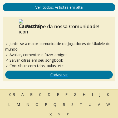
Ver todos: Artistas em alta
Participe da nossa Comunidade!
✓ Junte-se à maior comunidade de Jogadores de Ukulele do
mundo
✓ Avaliar, comentar e fazer amigos
✓ Salvar cifras em seu songbook
✓ Contribuir com tabs, aulas, etc.
Cadastrar
0-9
A
B
C
D
E
F
G
H
I
J
K
L
M
N
O
P
Q
R
S
T
U
V
W
X
Y
Z