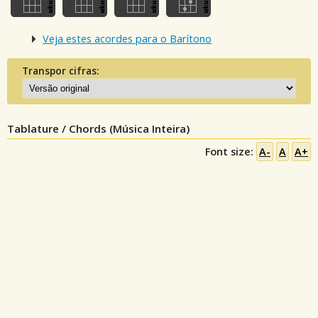
Veja estes acordes para o Barítono
Transpor cifras:
Tablature / Chords (Música Inteira)
Font size:
A-
A
A+