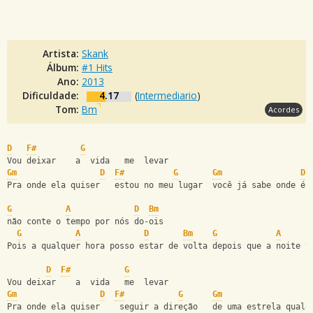
Artista:
Skank
Álbum:
#1 Hits
Ano:
2013
Dificuldade:
4.17
(
Intermediario
)
Tom:
Bm
Acordes
D
F#
G
Vou deixar    a  vida   me  levar
Gm
D
F#
G
Gm
D
Pra onde ela quiser   estou no meu lugar  você já sabe onde é-
G
A
D
Bm
não conte o tempo por nós do-ois
G
A
D
Bm
G
A
Pois a qualquer hora posso estar de volta depois que a noite t
D
F#
G
Vou deixar    a  vida   me  levar
Gm
D
F#
G
Gm
Pra onde ela quiser    seguir a direção   de uma estrela qualq