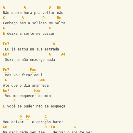
G
A
D
Bm
Não quero hora pra voltar não
G
A
D
Bm
Conheço bem a solidão me solta
G
A
E
 deixa a sorte me buscar
Em7
A
 Eu já estou na sua estrada
Em7
A
A4
 Sozinho não enxergo nada
Em7
F#m
 Mas vou ficar aqui
G
F#m
Até que o dia amanheça
Em7
F#m
 Vou me esquecer de mim
A
E
 você se puder não se esqueça
D
F#
G
Vou deixar    o coração bater
Gm
D
F#
G
Na madrugada sem fim    deixar o sol te ver