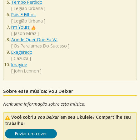
Tempo Perdido
[
Legião Urbana
]
Pais E Filhos
[
Legião Urbana
]
I'm Yours
[
Jason Mraz
]
Aonde Quer Que Eu Vá
[
Os Paralamas Do Sucesso
]
Exagerado
[
Cazuza
]
Imagine
[
John Lennon
]
Sobre esta música: Vou Deixar
Nenhuma informação sobre esta música.
Você cobriu
Vou Deixar
em seu Ukulele? Compartilhe seu
trabalho!
Enviar um cover