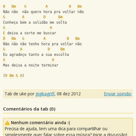
D
Bm
G
A
D
Bm
Não não  não quero hora pra voltar não
G
A
D
Bm
Conheço bem a solidão me solta
G
A
E
 deixa a sorte me buscar
D
Bm
G
A
D
Bm
Não não não tenho hora pra voltar não
G
A
D
Bm
Eu agradeço tanto a sua escolta
G
A
Mas deixa a noite terminar
(
D
Bm
G
A
)
Tab de uke por
gigikagriff
,
08 dez 2012
Enviar opinião
Comentários da tab (
0
)
Nenhum comentário ainda :(
Precisa de ajuda, tem uma dica para compartilhar ou
simplesmente quer falar sobre essa música? Inicie a discussão!