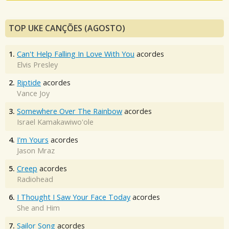
TOP UKE CANÇÕES (AGOSTO)
1.
Can't Help Falling In Love With You
acordes
Elvis Presley
2.
Riptide
acordes
Vance Joy
3.
Somewhere Over The Rainbow
acordes
Israel Kamakawiwo'ole
4.
I'm Yours
acordes
Jason Mraz
5.
Creep
acordes
Radiohead
6.
I Thought I Saw Your Face Today
acordes
She and Him
7.
Sailor Song
acordes