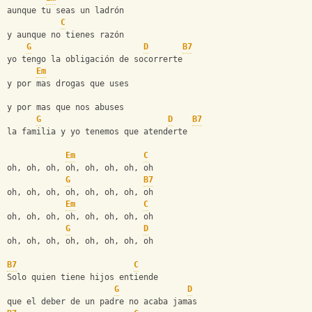
aunque tu seas un ladrón
C
y aunque no tienes razón
G
D
B7
yo tengo la obligación de socorrerte
Em
y por mas drogas que uses
y por mas que nos abuses
G
D
B7
la familia y yo tenemos que atenderte
Em
C
oh, oh, oh, oh, oh, oh, oh, oh
G
B7
oh, oh, oh, oh, oh, oh, oh, oh
Em
C
oh, oh, oh, oh, oh, oh, oh, oh
G
D
oh, oh, oh, oh, oh, oh, oh, oh
B7
C
Solo quien tiene hijos entiende
G
D
que el deber de un padre no acaba jamas