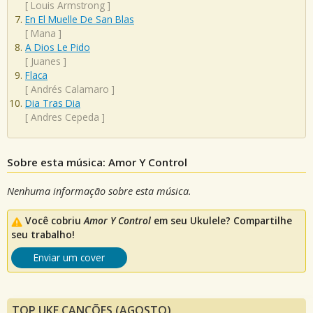
[
Louis Armstrong
]
En El Muelle De San Blas
[
Mana
]
A Dios Le Pido
[
Juanes
]
Flaca
[
Andrés Calamaro
]
Dia Tras Dia
[
Andres Cepeda
]
Sobre esta música: Amor Y Control
Nenhuma informação sobre esta música.
Você cobriu
Amor Y Control
em seu Ukulele? Compartilhe
seu trabalho!
Enviar um cover
TOP UKE CANÇÕES (AGOSTO)