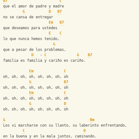
B7
C
que el amor de padre y madre
G
D
B7
no se cansa de entregar
Em
B7
que deseamos para ustedes
E
C
lo que nunca hemos tenido,
G
que a pesar de los problemas,
D
   - 
C
G
B7
familia es familia y cariño es cariño.
Em
C
oh, oh, oh, oh, oh, oh, oh, oh
G
B7
oh, oh, oh, oh, oh, oh, oh, oh
Em
C
oh, oh, oh, oh, oh, oh, oh, oh
G
D
oh, oh, oh, oh, oh, oh, oh, oh
G
Bm
Los vi marcharse con su llanto, su laberinto enfrentando,
C
D
en la buena y en la mala juntos, caminando.