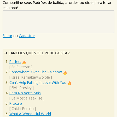
Compartilhe seus Padrões de batida, acordes ou dicas para tocar
esta aba!
Entrar
ou
Cadastrar
CANÇÕES QUE VOCÊ PODE GOSTAR
Perfect
[
Ed Sheeran
]
Somewhere Over The Rainbow
[
Israel Kamakawiwo'ole
]
Can't Help Falling In Love With You
[
Elvis Presley
]
Para No Verte Más
[
La Mosca Tse-Tse
]
Procura
[
Chichi Peralta
]
What A Wonderful World