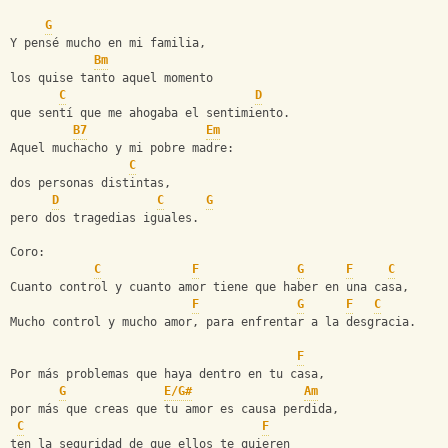
G
Y pensé mucho en mi familia,
Bm
los quise tanto aquel momento 
C
D
que sentí que me ahogaba el sentimiento.
B7
Em
Aquel muchacho y mi pobre madre: 
C
dos personas distintas,
D
C
G
pero dos tragedias iguales.
Coro:
C
F
G
F
C
Cuanto control y cuanto amor tiene que haber en una casa,
F
G
F
C
Mucho control y mucho amor, para enfrentar a la desgracia.
F
Por más problemas que haya dentro en tu casa,
G
E/G#
Am
por más que creas que tu amor es causa perdida,
C
F
ten la seguridad de que ellos te quieren