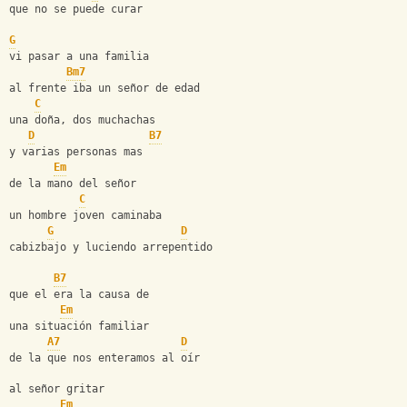
que no se puede curar
G
vi pasar a una familia
Bm7
al frente iba un señor de edad
C
una doña, dos muchachas
D
B7
y varias personas mas
Em
de la mano del señor
C
un hombre joven caminaba
G
D
cabizbajo y luciendo arrepentido
B7
que el era la causa de
Em
una situación familiar
A7
D
de la que nos enteramos al oír
al señor gritar
Em