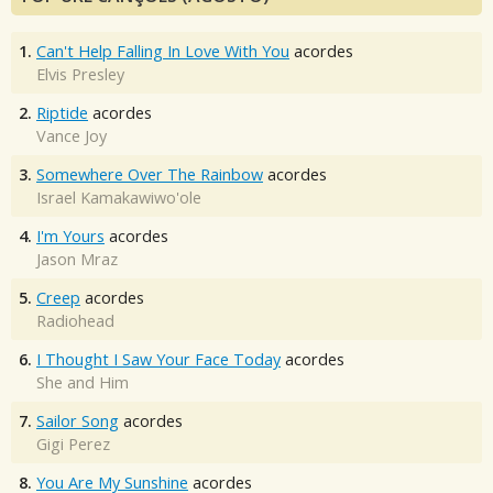
1.
Can't Help Falling In Love With You
acordes
Elvis Presley
2.
Riptide
acordes
Vance Joy
3.
Somewhere Over The Rainbow
acordes
Israel Kamakawiwo'ole
4.
I'm Yours
acordes
Jason Mraz
5.
Creep
acordes
Radiohead
6.
I Thought I Saw Your Face Today
acordes
She and Him
7.
Sailor Song
acordes
Gigi Perez
8.
You Are My Sunshine
acordes