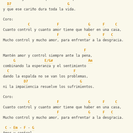
D7
G
y que ese cariño dura toda la vida.
Coro:
C
F
G
F
C
Cuanto control y cuanto amor tiene que haber en una casa,
F
G
F
C
Mucho control y mucho amor, para enfrentar a la desgracia.
F
Mantén amor y control siempre ante la pena,
G
E/G#
Am
combinando la esperanza y el sentimiento
C
F
dando la espalda no se van los problemas,
D7
G
ni la impaciencia resuelve los sufrimientos.
Coro:
C
F
G
F
C
Cuanto control y cuanto amor tiene que haber en una casa,
F
G
F
C
Mucho control y mucho amor, para enfrentar a la desgracia.
C
 - 
Em
 - 
F
 - 
G