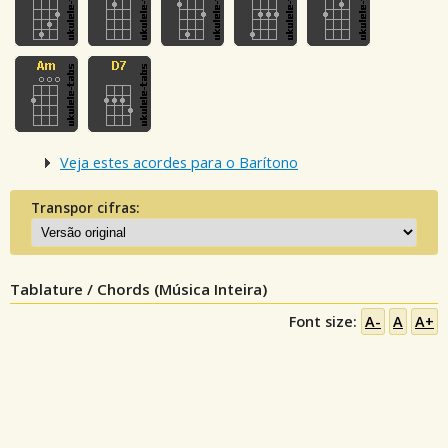
Veja estes acordes para o Barítono
Transpor cifras:
Tablature / Chords (Música Inteira)
Font size:
A-
A
A+