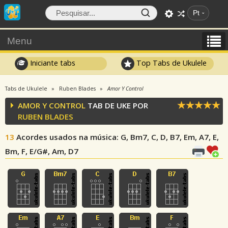
Pt
Menu
Iniciante tabs
Top Tabs de Ukulele
Tabs de Ukulele
Ruben Blades
Amor Y Control
AMOR Y CONTROL
TAB DE UKE POR
RUBEN BLADES
13
Acordes usados na música
: G, Bm7, C, D, B7, Em, A7, E,
Bm, F, E/G#, Am, D7