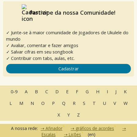
Participe da nossa Comunidade!
✓ Junte-se à maior comunidade de Jogadores de Ukulele do
mundo
✓ Avaliar, comentar e fazer amigos
✓ Salvar cifras em seu songbook
✓ Contribuir com tabs, aulas, etc.
Cadastrar
0-9
A
B
C
D
E
F
G
H
I
J
K
L
M
N
O
P
Q
R
S
T
U
V
W
X
Y
Z
A nossa rede:
Afinador
gráficos de acordes
Escalas
Lições
(en)