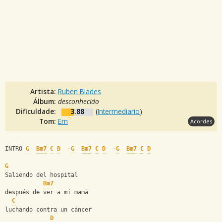
Artista:
Ruben Blades
Álbum:
desconhecido
Dificuldade:
3.88
(
Intermediario
)
Tom:
Em
Acordes
INTRO 
G
Bm7
C
D
  -
G
Bm7
C
D
  -
G
Bm7
C
D
G
Saliendo del hospital
Bm7
después de ver a mi mamá
C
luchando contra un cáncer
D