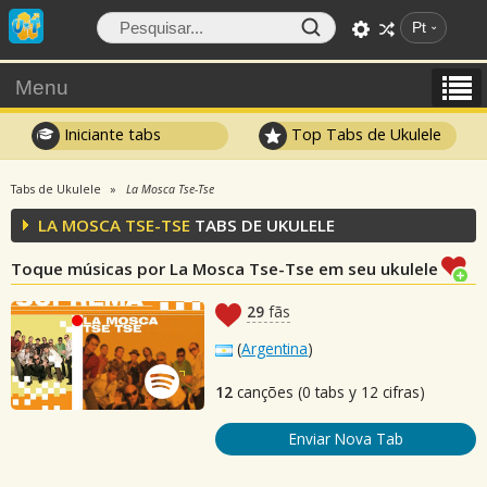
Pt
Menu
Iniciante tabs
Top Tabs de Ukulele
Tabs de Ukulele
La Mosca Tse-Tse
LA MOSCA TSE-TSE
TABS DE UKULELE
Toque músicas por La Mosca Tse-Tse em seu ukulele
29
fãs
(
Argentina
)
12
canções (0 tabs y 12 cifras)
Enviar Nova Tab