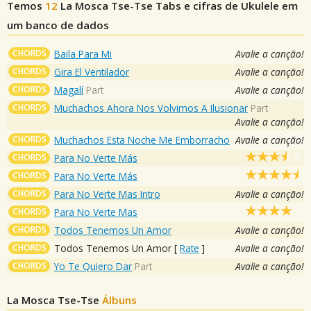
Temos
12
La Mosca Tse-Tse
Tabs e cifras de Ukulele em
um banco de dados
CHORDS
Baila Para Mi
Avalie a canção!
CHORDS
Gira El Ventilador
Avalie a canção!
CHORDS
Magalí
Part
Avalie a canção!
CHORDS
Muchachos Ahora Nos Volvimos A Ilusionar
Part
Avalie a canção!
CHORDS
Muchachos Esta Noche Me Emborracho
Avalie a canção!
CHORDS
Para No Verte Más
CHORDS
Para No Verte Más
CHORDS
Para No Verte Mas Intro
Avalie a canção!
CHORDS
Para No Verte Mas
CHORDS
Todos Tenemos Un Amor
Avalie a canção!
CHORDS
Todos Tenemos Un Amor
[
Rate
]
Avalie a canção!
CHORDS
Yo Te Quiero Dar
Part
Avalie a canção!
La Mosca Tse-Tse
Álbuns