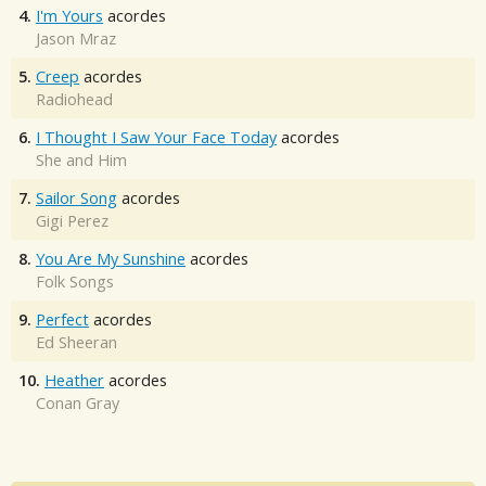
4.
I'm Yours
acordes
Jason Mraz
5.
Creep
acordes
Radiohead
6.
I Thought I Saw Your Face Today
acordes
She and Him
7.
Sailor Song
acordes
Gigi Perez
8.
You Are My Sunshine
acordes
Folk Songs
9.
Perfect
acordes
Ed Sheeran
10.
Heather
acordes
Conan Gray