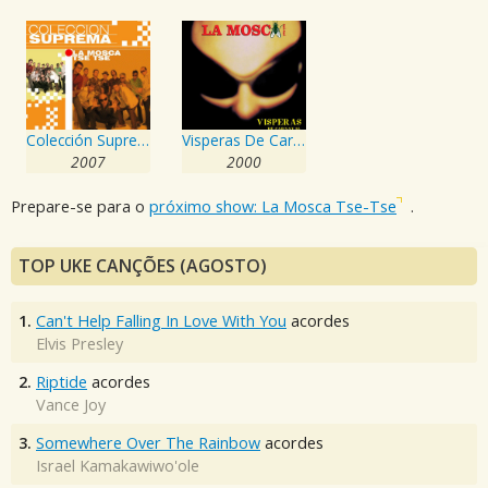
Colección Suprema
Visperas De Carnaval
2007
2000
Prepare-se para o
próximo show: La Mosca Tse-Tse
.
TOP UKE CANÇÕES (AGOSTO)
1.
Can't Help Falling In Love With You
acordes
Elvis Presley
2.
Riptide
acordes
Vance Joy
3.
Somewhere Over The Rainbow
acordes
Israel Kamakawiwo'ole