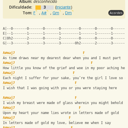
Álbum:
desconhecido
Dificuldade:
3
(
Iniciante
)
Tom:
F
,
A#
,
Gm
,
Dm
Acordes
A|--0-------0-------0-------0---------0-------0-------0-------
E|--1-------1-------1-------1---------1-------1-------1-------
C|0h2-------2-------0-------2---------0-------0-------0-------
G|--3-------3-------3-------3-------0h2-------2-------3-------
A#maj7
F
As time draws near my dearest dear when you and I must part
A#maj7
F
How little you know of the grief and woe in my poor aching hea
A#maj7
F
Each night I suffer for your sake, you’re the girl I love so d
A#maj7
F
I wish that I was going with you or you were staying here
A#maj7
F
I wish my breast were made of glass wherein you might behold
A#maj7
F
Upon my heart your name lies wrote in letters made of gold
A#maj7
F
In letters made of gold my love, believe me when I say
A#maj7
F