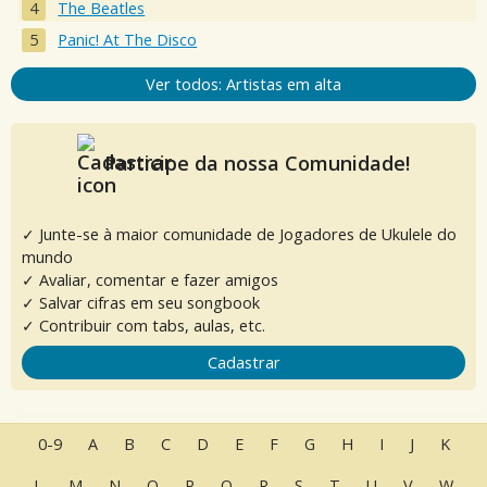
The Beatles
Panic! At The Disco
Ver todos: Artistas em alta
Participe da nossa Comunidade!
✓ Junte-se à maior comunidade de Jogadores de Ukulele do
mundo
✓ Avaliar, comentar e fazer amigos
✓ Salvar cifras em seu songbook
✓ Contribuir com tabs, aulas, etc.
Cadastrar
0-9
A
B
C
D
E
F
G
H
I
J
K
L
M
N
O
P
Q
R
S
T
U
V
W