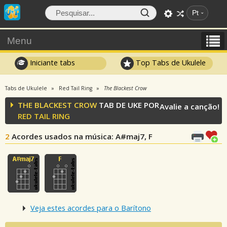
Pt
Menu
Iniciante tabs
Top Tabs de Ukulele
Tabs de Ukulele
Red Tail Ring
The Blackest Crow
THE BLACKEST CROW
TAB DE UKE POR
Avalie a canção!
RED TAIL RING
2
Acordes usados na música
: A#maj7, F
Veja estes acordes para o Barítono