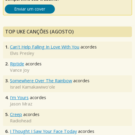
Enviar um cover
TOP UKE CANÇÕES (AGOSTO)
1.
Can't Help Falling In Love With You
acordes
Elvis Presley
2.
Riptide
acordes
Vance Joy
3.
Somewhere Over The Rainbow
acordes
Israel Kamakawiwo'ole
4.
I'm Yours
acordes
Jason Mraz
5.
Creep
acordes
Radiohead
6.
I Thought I Saw Your Face Today
acordes