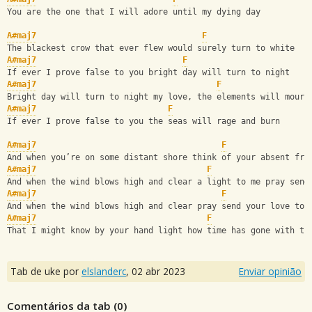
You are the one that I will adore until my dying day
A#maj7
F
The blackest crow that ever flew would surely turn to white
A#maj7
F
If ever I prove false to you bright day will turn to night
A#maj7
F
Bright day will turn to night my love, the elements will mourn
A#maj7
F
If ever I prove false to you the seas will rage and burn
A#maj7
F
And when you’re on some distant shore think of your absent fri
A#maj7
F
And when the wind blows high and clear a light to me pray send
A#maj7
F
And when the wind blows high and clear pray send your love to 
A#maj7
F
That I might know by your hand light how time has gone with th
Tab de uke por
elslanderc
,
02 abr 2023
Enviar opinião
Comentários da tab (
0
)