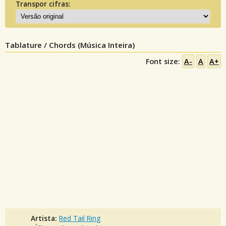
Transpor cifras:
Tablature / Chords (Música Inteira)
Font size:
A-
A
A+
Artista:
Red Tail Ring