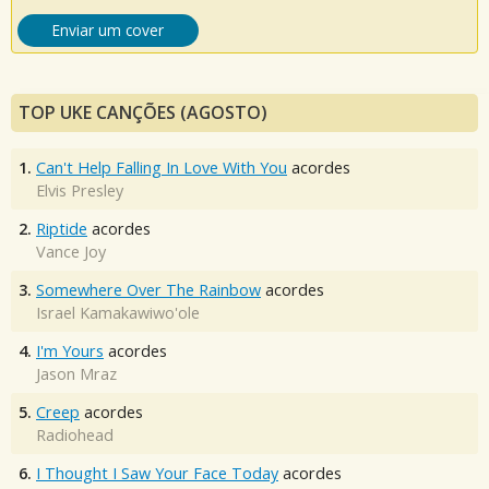
Enviar um cover
TOP UKE CANÇÕES (AGOSTO)
1.
Can't Help Falling In Love With You
acordes
Elvis Presley
2.
Riptide
acordes
Vance Joy
3.
Somewhere Over The Rainbow
acordes
Israel Kamakawiwo'ole
4.
I'm Yours
acordes
Jason Mraz
5.
Creep
acordes
Radiohead
6.
I Thought I Saw Your Face Today
acordes