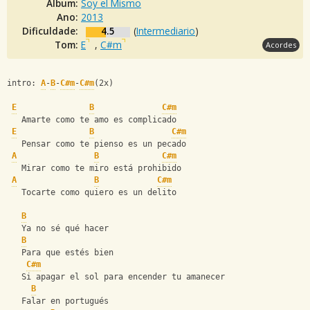
Álbum:
Soy el Mismo
Ano:
2013
Dificuldade:
4.5
(
Intermediario
)
Tom:
E
,
C#m
Acordes
intro: 
A
-
B
-
C#m
-
C#m
(2x)      
E
B
C#m
   Amarte como te amo es complicado
E
B
C#m
   Pensar como te pienso es un pecado
A
B
C#m
   Mirar como te miro está prohibido
A
B
C#m
   Tocarte como quiero es un delito
B
   Ya no sé qué hacer
B
   Para que estés bien
C#m
   Si apagar el sol para encender tu amanecer
B
   Falar en portugués