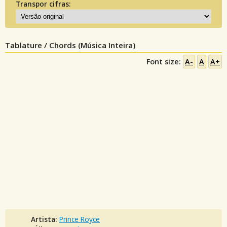
Transpor cifras:
Tablature / Chords (Música Inteira)
Font size:
A-
A
A+
Artista:
Prince Royce