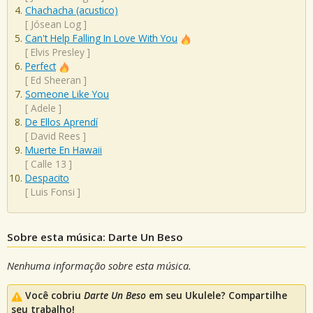
Chachacha (acustico)
[
Jósean Log
]
Can't Help Falling In Love With You
[
Elvis Presley
]
Perfect
[
Ed Sheeran
]
Someone Like You
[
Adele
]
De Ellos Aprendí
[
David Rees
]
Muerte En Hawaii
[
Calle 13
]
Despacito
[
Luis Fonsi
]
Sobre esta música: Darte Un Beso
Nenhuma informação sobre esta música.
Você cobriu
Darte Un Beso
em seu Ukulele? Compartilhe
seu trabalho!