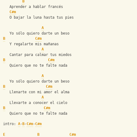
B
   Aprender a hablar francés
C#m
   O bajar la luna hasta tus pies
A
   Yo sólo quiero darte un beso
B
C#m
   Y regalarte mis mañanas
A
   Cantar para calmar tus miedos
B
C#m
   Quiero que no te falte nada
A
   Yo sólo quiero darte un beso
B
C#m
   Llenarte con mi amor el alma
A
   Llevarte a conocer el cielo
B
C#m
   Quiero que no te falte nada
intro: 
A
-
B
-
C#m
-
C#m
E
B
C#m