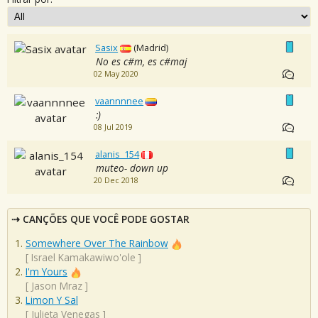
Sasix
(Madrid)
No es c#m, es c#maj
02 May 2020
vaannnnee
:)
08 Jul 2019
alanis_154
muteo- down up
20 Dec 2018
CANÇÕES QUE VOCÊ PODE GOSTAR
Somewhere Over The Rainbow
[
Israel Kamakawiwo'ole
]
I'm Yours
[
Jason Mraz
]
Limon Y Sal
[
Julieta Venegas
]