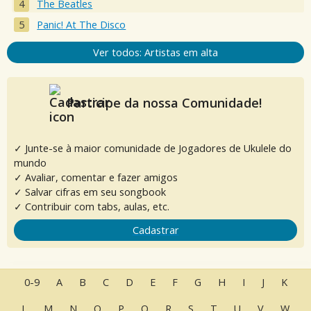
The Beatles
Panic! At The Disco
Ver todos: Artistas em alta
Participe da nossa Comunidade!
✓ Junte-se à maior comunidade de Jogadores de Ukulele do
mundo
✓ Avaliar, comentar e fazer amigos
✓ Salvar cifras em seu songbook
✓ Contribuir com tabs, aulas, etc.
Cadastrar
0-9
A
B
C
D
E
F
G
H
I
J
K
L
M
N
O
P
Q
R
S
T
U
V
W