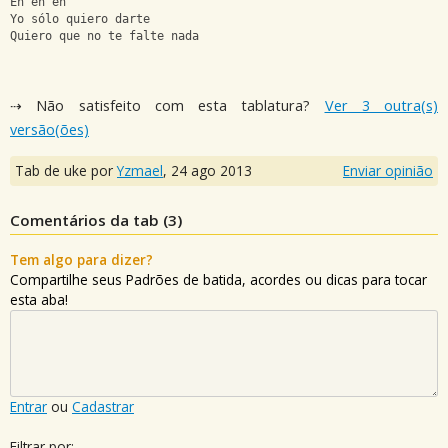
Eh eh eh
Yo sólo quiero darte
Quiero que no te falte nada
⇢ Não satisfeito com esta tablatura?
Ver 3 outra(s)
versão(ões)
Tab de uke por
Yzmael
,
24 ago 2013
Enviar opinião
Comentários da tab (
3
)
Tem algo para dizer?
Compartilhe seus Padrões de batida, acordes ou dicas para tocar
esta aba!
Entrar
ou
Cadastrar
Filtrar por: