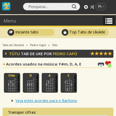
Pt
Menu
Iniciante tabs
Top Tabs de Ukulele
Tabs de Ukulele
Pedro Capó
Tútu
TÚTU
TAB DE UKE POR
PEDRO CAPÓ
4
Acordes usados na música
: F#m, D, A, E
Veja estes acordes para o Barítono
Transpor cifras: