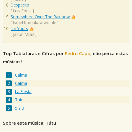
Despacito
[
Luis Fonsi
]
Somewhere Over The Rainbow
[
Israel Kamakawiwo'ole
]
I'm Yours
[
Jason Mraz
]
Top Tablaturas e Cifras por
Pedro Capó
, não perca estas
músicas!
Calma
Calma
La Fiesta
Tutu
5 Y 3
Sobre esta música: Tútu