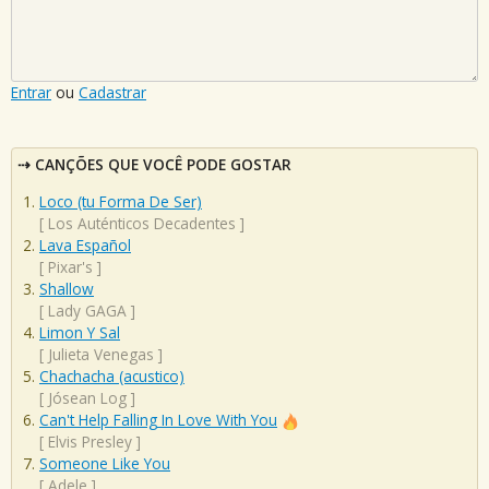
Entrar
ou
Cadastrar
CANÇÕES QUE VOCÊ PODE GOSTAR
Loco (tu Forma De Ser)
[
Los Auténticos Decadentes
]
Lava Español
[
Pixar's
]
Shallow
[
Lady GAGA
]
Limon Y Sal
[
Julieta Venegas
]
Chachacha (acustico)
[
Jósean Log
]
Can't Help Falling In Love With You
[
Elvis Presley
]
Someone Like You
[
Adele
]