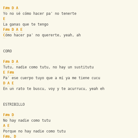
F#m
D
A
Yo no sé cómo hacer pa' no tenerte
E
La ganas que te tengo
F#m
D
A
E
C
ómo hacer pa' no quererte, yeah, ah
CORO
F#m
D
A
Tutu, nadie como tutu, no hay un sustitutu
E
F#m
Pa' ese cuerpo tuyo que a mí ya me tiene cucu
D
A
E
En un rato te buscu, voy y te acurrucu, yeah eh
ESTRIBILLO
F#m
D
No hay nadie como tutu
A
E
Porque no hay nadie como tutu
F#m
. 
D