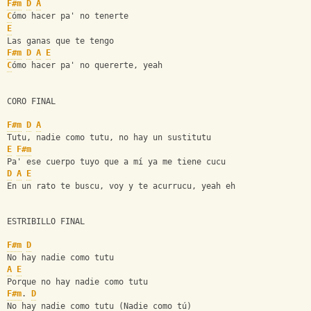
F#m
D
A
C
ómo hacer pa' no tenerte
E
Las ganas que te tengo
F#m
D
A
E
C
ómo hacer pa' no quererte, yeah
CORO FINAL
F#m
D
A
Tutu, nadie como tutu, no hay un sustitutu
E
F#m
Pa' ese cuerpo tuyo que a mí ya me tiene cucu
D
A
E
En un rato te buscu, voy y te acurrucu, yeah eh
ESTRIBILLO FINAL
F#m
D
No hay nadie como tutu
A
E
Porque no hay nadie como tutu
F#m
. 
D
No hay nadie como tutu (Nadie como tú)