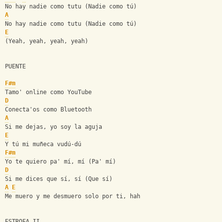
No hay nadie como tutu (Nadie como tú)
A
No hay nadie como tutu (Nadie como tú)
E
(Yeah, yeah, yeah, yeah)
PUENTE
F#m
Tamo' online como YouTube
D
Conecta'os como Bluetooth
A
Si me dejas, yo soy la aguja
E
Y tú mi muñeca vudú-dú
F#m
Yo te quiero pa' mí, mí (Pa' mí)
D
Si me dices que sí, sí (Que sí)
A
E
Me muero y me desmuero solo por ti, hah
ESTROFA II