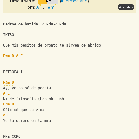
Dificuldade:
4.5
(
Intermediario
)
Tom:
A
,
F#m
Acordes
Padrõe de batida:
 du-du-du-du
INTRO
Que mis besitos de pronto te sirven de abrigo
F#m
D
A
E
ESTROFA I
F#m
D
Ay, yo no sé de poesía
A
E
Ni de filosofía (Uoh-oh, uoh)
F#m
D
Sólo sé que tu vida
A
E
Yo la quiero en la mía.
PRE-CORO