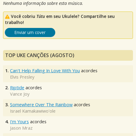
Nenhuma informação sobre esta música.
Você cobriu
Tútu
em seu Ukulele? Compartilhe seu
trabalho!
Enviar um cover
TOP UKE CANÇÕES (AGOSTO)
1.
Can't Help Falling In Love With You
acordes
Elvis Presley
2.
Riptide
acordes
Vance Joy
3.
Somewhere Over The Rainbow
acordes
Israel Kamakawiwo'ole
4.
I'm Yours
acordes
Jason Mraz