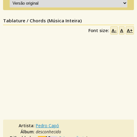
Tablature / Chords (Música Inteira)
Font size:
A-
A
A+
Artista:
Pedro Capó
Álbum:
desconhecido