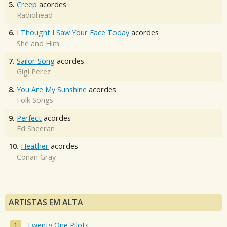
5.
Creep
acordes
Radiohead
6.
I Thought I Saw Your Face Today
acordes
She and Him
7.
Sailor Song
acordes
Gigi Perez
8.
You Are My Sunshine
acordes
Folk Songs
9.
Perfect
acordes
Ed Sheeran
10.
Heather
acordes
Conan Gray
ARTISTAS EM ALTA
Twenty One Pilots