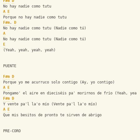
F#m
D
No hay nadie como tutu
A
E
Porque no hay nadie como tutu
F#m
. 
D
No hay nadie como tutu (Nadie como tú)
A
No hay nadie como tutu (Nadie como tú)
E
(Yeah, yeah, yeah, yeah)
PUENTE
F#m
D
Porque yo me acurruco solo contigo (Ay, yo contigo)
A
E
Pongamo' el aire en dieciséis pa' morirnos de frío (Yeah, yeah
F#m
D
Y vente pa'l la'o mío (Vente pa'l la'o mío)
A
E
Que mis besitos de pronto te sirven de abrigo
PRE-CORO