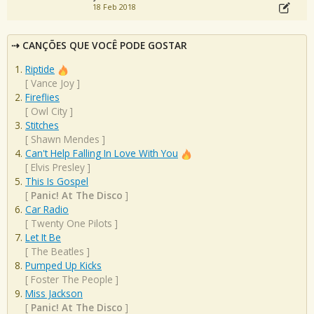
18 Feb 2018
CANÇÕES QUE VOCÊ PODE GOSTAR
Riptide
[
Vance Joy
]
Fireflies
[
Owl City
]
Stitches
[
Shawn Mendes
]
Can't Help Falling In Love With You
[
Elvis Presley
]
This Is Gospel
[
Panic! At The Disco
]
Car Radio
[
Twenty One Pilots
]
Let It Be
[
The Beatles
]
Pumped Up Kicks
[
Foster The People
]
Miss Jackson
[
Panic! At The Disco
]