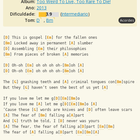
Álbum:
Too Weird To Live, Too Rare To Die!
Ano:
2013
Dificuldade:
3.9
(
Intermediario
)
Tom:
D
,
Bm
Acordes
[
D
] This is gospel [
Em
] for the fallen ones
[
Bm
] Locked away in permanent [
A
] slumber
[
D
] Assembling [
Em
] their philosophies
[
Bm
] From pieces of broken [
A
] memories
[
D
] Oh-oh [
Em
] oh oh oh oh-[
Bm
]oh [
A
]
[
D
] Oh-oh [
Em
] oh oh oh oh-[
Bm
]oh [
A
]
The [
G
] gnashing teeth and [
A
] criminal tongues con[
Bm
]spire a
But they [
G
] haven’t seen the best of us yet [
A
]
If you love me let me g[
D
][
Em
][
Bm
]o
If you love me [
A
] let me g[
D
][
Em
][
Bm
]o [
A
] 
‘Cause these [
G
] words are knives and [
D
] often leave scars
[
A
] The fear of [
Bm
] falling a[
A
]part
And [
G
] truth be told, I [
D
] never was yours
[
A
] The fear, the fear of falling a[
D
]part [
Em
][
Bm
]
The fear of [
A
] falling a[
D
]part [
Em
][
Bm
][
A
]