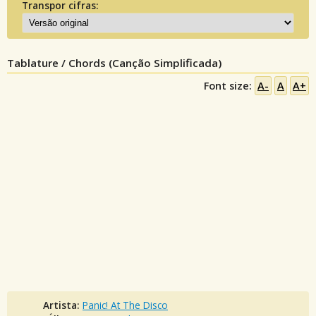
Transpor cifras:
Tablature / Chords (Canção Simplificada)
Font size:
A-
A
A+
Artista:
Panic! At The Disco