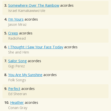
3.
Somewhere Over The Rainbow
acordes
Israel Kamakawiwo'ole
4.
I'm Yours
acordes
Jason Mraz
5.
Creep
acordes
Radiohead
6.
I Thought I Saw Your Face Today
acordes
She and Him
7.
Sailor Song
acordes
Gigi Perez
8.
You Are My Sunshine
acordes
Folk Songs
9.
Perfect
acordes
Ed Sheeran
10.
Heather
acordes
Conan Gray