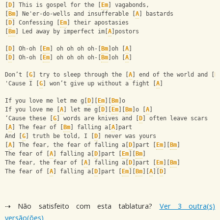
[
D
] This is gospel for the [
Em
] vagabonds,
[
Bm
] Ne'er-do-wells and insufferable [
A
] bastards
[
D
] Confessing [
Em
] their apostasies
[
Bm
] Led away by imperfect im[
A
]postors
[
D
] Oh-oh [
Em
] oh oh oh oh-[
Bm
]oh [
A
]
[
D
] Oh-oh [
Em
] oh oh oh oh-[
Bm
]oh [
A
]
Don’t [
G
] try to sleep through the [
A
] end of the world and [
B
'Cause I [
G
] won’t give up without a fight [
A
]
If you love me let me g[
D
][
Em
][
Bm
]o
If you love me [
A
] let me g[
D
][
Em
][
Bm
]o [
A
] 
‘Cause these [
G
] words are knives and [
D
] often leave scars
[
A
] The fear of [
Bm
] falling a[
A
]part
And [
G
] truth be told, I [
D
] never was yours
[
A
] The fear, the fear of falling a[
D
]part [
Em
][
Bm
]
The fear of [
A
] falling a[
D
]part [
Em
][
Bm
]
The fear, the fear of [
A
] falling a[
D
]part [
Em
][
Bm
]
The fear of [
A
] falling a[
D
]part [
Em
][
Bm
][
A
][
D
]
⇢ Não satisfeito com esta tablatura?
Ver 3 outra(s)
versão(ões)