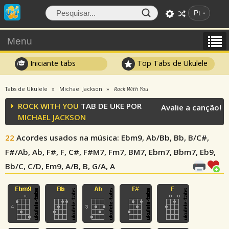
Pt
Menu
Iniciante tabs
Top Tabs de Ukulele
Tabs de Ukulele
Michael Jackson
Rock With You
ROCK WITH YOU
TAB DE UKE POR
Avalie a canção!
MICHAEL JACKSON
22
Acordes usados na música
: Ebm9, Ab/Bb, Bb, B/C#,
F#/Ab, Ab, F#, F, C#, F#M7, Fm7, BM7, Ebm7, Bbm7, Eb9,
Bb/C, C/D, Em9, A/B, B, G/A, A