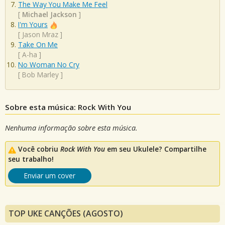
The Way You Make Me Feel
[
Michael Jackson
]
I'm Yours
[
Jason Mraz
]
Take On Me
[
A-ha
]
No Woman No Cry
[
Bob Marley
]
Sobre esta música: Rock With You
Nenhuma informação sobre esta música.
Você cobriu
Rock With You
em seu Ukulele? Compartilhe
seu trabalho!
Enviar um cover
TOP UKE CANÇÕES (AGOSTO)