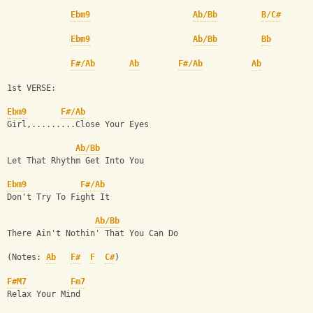
Ebm9
Ab/Bb
B/C#
Ebm9
Ab/Bb
Bb
F#/Ab
Ab
F#/Ab
Ab
1st VERSE:
Ebm9
F#/Ab
Girl,.........Close Your Eyes 
Ab/Bb
Let That Rhythm Get Into You 
Ebm9
F#/Ab
Don't Try To Fight It 
Ab/Bb
There Ain't Nothin' That You Can Do 
(Notes: 
Ab
F#
F
C#
)
F#M7
Fm7
Relax Your Mind 