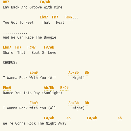
BM7
F#/Ab
Lay Back And Groove With Mine 
Ebm7
Fm7
F#M7
...
You Got To Feel    That   Heat 
............
And We Can Ride The Boogie 
Ebm7
Fm7
F#M7
F#/Ab
Share  That   Beat Of Love 
CHORUS:
Ebm9
Ab/Bb
Bb
I Wanna Rock With You (All        Night) 
Ebm9
Ab/Bb
B/C#
Dance You Into Day (Sunlight) 
Ebm9
Ab/Bb
Bb
I Wanna Rock With You (All        Night) 
F#/Ab
Ab
F#/Ab
Ab
We're Gonna Rock The Night Away 