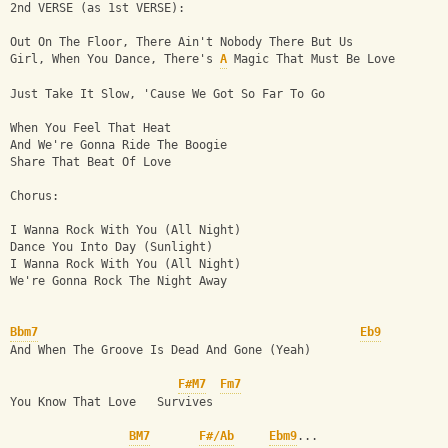
2nd VERSE (as 1st VERSE):
Out On The Floor, There Ain't Nobody There But Us 
Girl, When You Dance, There's 
A
 Magic That Must Be Love 
Just Take It Slow, 'Cause We Got So Far To Go 
When You Feel That Heat 
And We're Gonna Ride The Boogie 
Share That Beat Of Love 
Chorus:
I Wanna Rock With You (All Night) 
Dance You Into Day (Sunlight) 
I Wanna Rock With You (All Night) 
We're Gonna Rock The Night Away 
Bbm7
Eb9
And When The Groove Is Dead And Gone (Yeah)
F#M7
Fm7
You Know That Love   Survives
BM7
F#/Ab
Ebm9
...