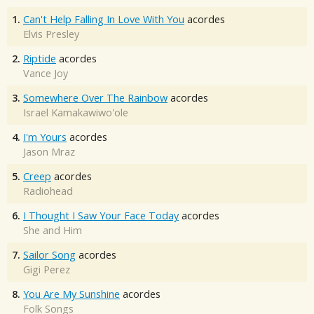
1.
Can't Help Falling In Love With You
acordes
Elvis Presley
2.
Riptide
acordes
Vance Joy
3.
Somewhere Over The Rainbow
acordes
Israel Kamakawiwo'ole
4.
I'm Yours
acordes
Jason Mraz
5.
Creep
acordes
Radiohead
6.
I Thought I Saw Your Face Today
acordes
She and Him
7.
Sailor Song
acordes
Gigi Perez
8.
You Are My Sunshine
acordes
Folk Songs