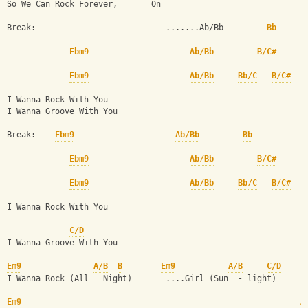
So We Can Rock Forever,       On 
Break:                           .......Ab/Bb         
Bb
Ebm9
Ab/Bb
B/C#
Ebm9
Ab/Bb
Bb/C
B/C#
I Wanna Rock With You 
I Wanna Groove With You 
Break:    
Ebm9
Ab/Bb
Bb
Ebm9
Ab/Bb
B/C#
Ebm9
Ab/Bb
Bb/C
B/C#
I Wanna Rock With You 
C/D
I Wanna Groove With You 
Em9
A/B
B
Em9
A/B
C/D
I Wanna Rock (All   Night)       ....Girl (Sun  - light) 
Em9
A