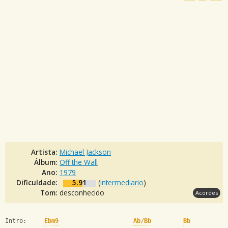
Artista:
Michael Jackson
Álbum:
Off the Wall
Ano:
1979
Dificuldade:
5.91
(
Intermediario
)
Tom:
desconhecido
Acordes
Intro:     
Ebm9
Ab/Bb
Bb