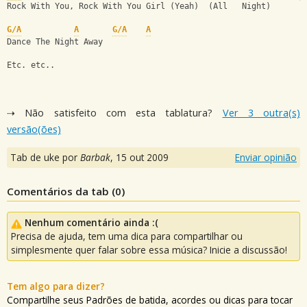
Rock With You, Rock With You Girl (Yeah)  (All   Night) 
G/A
A
G/A
A
Dance The Night Away 
Etc. etc..
⇢ Não satisfeito com esta tablatura?
Ver 3 outra(s)
versão(ões)
Tab de uke por
Barbak
,
15 out 2009
Enviar opinião
Comentários da tab (
0
)
Nenhum comentário ainda :(
Precisa de ajuda, tem uma dica para compartilhar ou
simplesmente quer falar sobre essa música? Inicie a discussão!
Tem algo para dizer?
Compartilhe seus Padrões de batida, acordes ou dicas para tocar