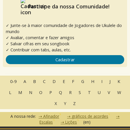
Participe da nossa Comunidade!
✓ Junte-se à maior comunidade de Jogadores de Ukulele do
mundo
✓ Avaliar, comentar e fazer amigos
✓ Salvar cifras em seu songbook
✓ Contribuir com tabs, aulas, etc.
Cadastrar
0-9
A
B
C
D
E
F
G
H
I
J
K
L
M
N
O
P
Q
R
S
T
U
V
W
X
Y
Z
A nossa rede:
Afinador
gráficos de acordes
Escalas
Lições
(en)