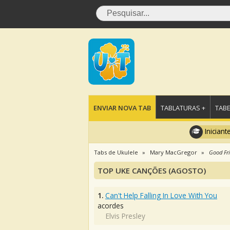
ENVIAR NOVA TAB
TABLATURAS +
TABE
Iniciant
Tabs de Ukulele
Mary MacGregor
Good Fr
TOP UKE CANÇÕES (AGOSTO)
1.
Can't Help Falling In Love With You
acordes
Elvis Presley