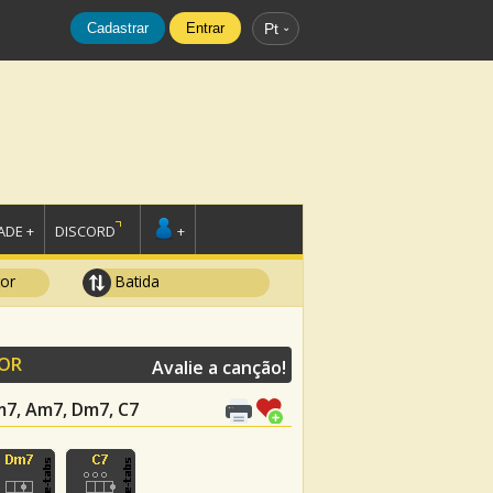
Cadastrar
Entrar
Pt
DE +
DISCORD
+
tor
Batida
OR
Avalie a canção!
m7, Am7, Dm7, C7