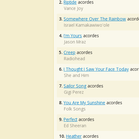
2.
Riptide
acordes
Vance Joy
3.
Somewhere Over The Rainbow
acord
Israel Kamakawiwo'ole
4.
I'm Yours
acordes
Jason Mraz
5.
Creep
acordes
Radiohead
6.
I Thought I Saw Your Face Today
acor
She and Him
7.
Sailor Song
acordes
Gigi Perez
8.
You Are My Sunshine
acordes
Folk Songs
9.
Perfect
acordes
Ed Sheeran
10.
Heather
acordes