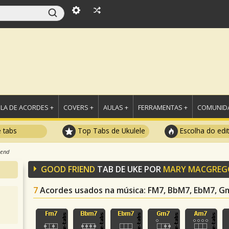
LA DE ACORDES +
COVERS +
AULAS +
FERRAMENTAS +
COMUNIDA
e tabs
Top Tabs de Ukulele
Escolha do edi
iend
GOOD FRIEND
TAB DE UKE POR
MARY MACGREG
7
Acordes usados na música
: FM7, BbM7, EbM7, G