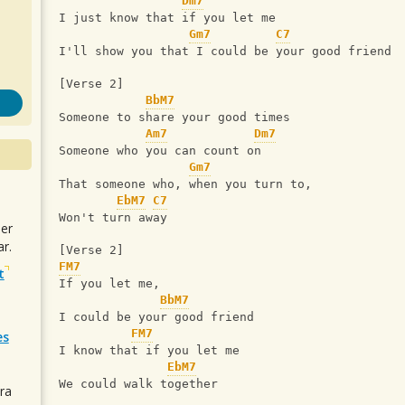
Dm7
I just know that if you let me
Gm7
C7
I'll show you that I could be your good friend
[Verse 2]
BbM7
Someone to share your good times
Am7
Dm7
Someone who you can count on
Gm7
That someone who, when you turn to,
EbM7
C7
Won't turn away
uer
r.
[Verse 2]
FM7
t
If you let me,
BbM7
I could be your good friend
FM7
es
I know that if you let me
EbM7
We could walk together
ra