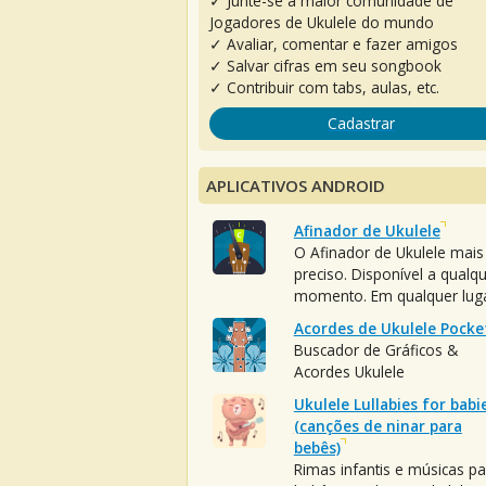
✓ Junte-se à maior comunidade de
Jogadores de Ukulele do mundo
✓ Avaliar, comentar e fazer amigos
✓ Salvar cifras em seu songbook
✓ Contribuir com tabs, aulas, etc.
Cadastrar
APLICATIVOS ANDROID
Afinador de Ukulele
O Afinador de Ukulele mais
preciso. Disponível a qualq
momento. Em qualquer luga
Acordes de Ukulele Pocke
Buscador de Gráficos &
Acordes Ukulele
Ukulele Lullabies for babi
(canções de ninar para
bebês)
Rimas infantis e músicas pa