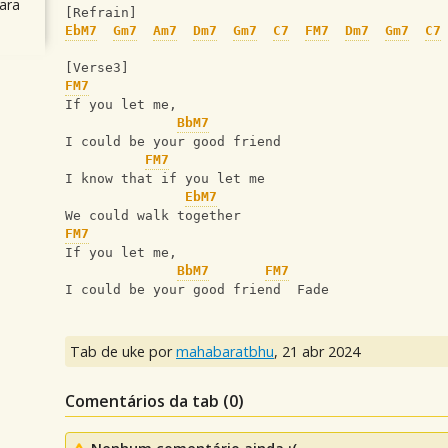
ara
[Refrain]
EbM7
Gm7
Am7
Dm7
Gm7
C7
FM7
Dm7
Gm7
C7
[Verse3]
FM7
If you let me,
BbM7
I could be your good friend
FM7
I know that if you let me
EbM7
We could walk together
FM7
If you let me,
BbM7
FM7
I could be your good friend  Fade
Tab de uke por
mahabaratbhu
,
21 abr 2024
Comentários da tab (
0
)