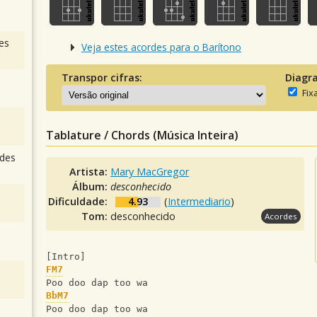
es
Veja estes acordes para o Barítono
Transpor cifras:
Diagr
Fix
Tablature / Chords (Música Inteira)
des
Artista:
Mary MacGregor
Álbum:
desconhecido
Dificuldade:
4.93
(
Intermediario
)
Tom:
desconhecido
Acordes
[Intro]
FM7
Poo doo dap too wa
BbM7
Poo doo dap too wa