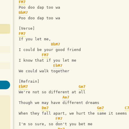
FM7
Poo doo dap too wa
BbM7
Poo doo dap too wa
[Verse]
FM7
If you let me,
BbM7
I could be your good friend
FM7
I know that if you let me
EbM7
We could walk together
[Refrain]
EbM7
Gm7
We're not so different at all
Am7
Though we may have different dreams
Dm7
Gm7
C
When they fall apart, we hurt the same it seems
FM7
I'm so sure, so don't you bet me