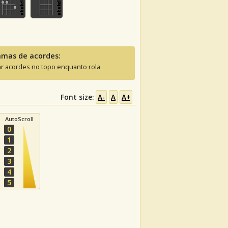
amas de acordes:
ar acordes no topo enquanto rola
Font size:
A-
A
A+
AutoScroll
0
1
2
3
4
5