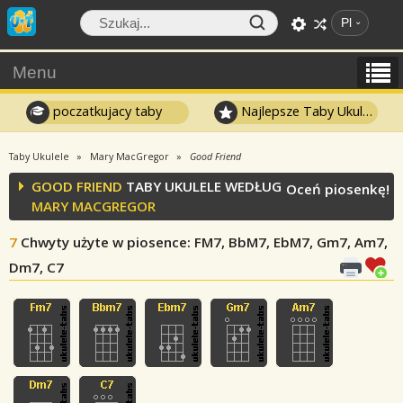
Pl
Menu
poczatkujacy taby
Najlepsze Taby Ukulele
Taby Ukulele
Mary MacGregor
Good Friend
GOOD FRIEND
TABY UKULELE WEDŁUG
Oceń piosenkę!
MARY MACGREGOR
7
Chwyty użyte w piosence
: FM7, BbM7, EbM7, Gm7, Am7,
Dm7, C7