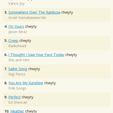
Vance Joy
3.
Somewhere Over The Rainbow
chwyty
Israel Kamakawiwo'ole
4.
I'm Yours
chwyty
Jason Mraz
5.
Creep
chwyty
Radiohead
6.
I Thought I Saw Your Face Today
chwyty
She and Him
7.
Sailor Song
chwyty
Gigi Perez
8.
You Are My Sunshine
chwyty
Folk Songs
9.
Perfect
chwyty
Ed Sheeran
10.
Heather
chwyty