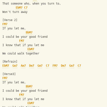
That someone who, when you turn to,
EbM7
C7
Won't turn away
[Verse 2]
FM7
If you let me,
BbM7
I could be your good friend
FM7
I know that if you let me
EbM7
We could walk together
[Refrain]
EbM7
Gm7
Am7
Dm7
Gm7
C7
FM7
Dm7
Gm7
C7
[Verse3]
FM7
If you let me,
BbM7
I could be your good friend
FM7
I know that if you let me
EbM7