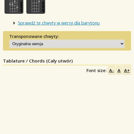
Sprawdź te chwyty w wersji dla barytonu
Transponowane chwyty:
Tablature / Chords (Cały utwór)
Font size:
A-
A
A+