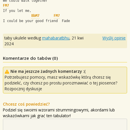
We could walk together
FM7
If you let me,
BbM7
FM7
I could be your good friend  Fade
taby ukulele według
mahabaratbhu
,
21 kwi
Wyślij opinie
2024
Komentarze do tabów (
0
)
Nie ma jeszcze żadnych komentarzy :(
Potrzebujesz pomocy, masz wskazówkę którą chcesz się
podzielić, czy chcesz po prostu porozmawiać o tej piosence?
Rozpocznij dyskusje
Chcesz coś powiedzieć?
Podziel się swoimi wzorami strummingowymi, akordami lub
wskazówkami jak grać ten tabulator!