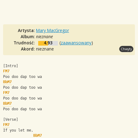
Artysta:
Mary MacGregor
Album:
nieznane
Trudność:
4.93
(
zaawansowany
)
Akord:
nieznane
Chwyty
[Intro]
FM7
Poo doo dap too wa
BbM7
Poo doo dap too wa
FM7
Poo doo dap too wa
BbM7
Poo doo dap too wa
[Verse]
FM7
If you let me,
BbM7