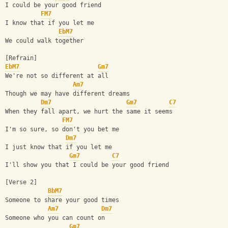
I could be your good friend
FM7
I know that if you let me
EbM7
We could walk together
[Refrain]
EbM7
Gm7
We're not so different at all
Am7
Though we may have different dreams
Dm7
Gm7
C7
When they fall apart, we hurt the same it seems
FM7
I'm so sure, so don't you bet me
Dm7
I just know that if you let me
Gm7
C7
I'll show you that I could be your good friend
[Verse 2]
BbM7
Someone to share your good times
Am7
Dm7
Someone who you can count on
Gm7