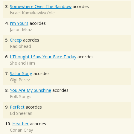
3.
Somewhere Over The Rainbow
acordes
Israel Kamakawiwo'ole
4.
I'm Yours
acordes
Jason Mraz
5.
Creep
acordes
Radiohead
6.
I Thought I Saw Your Face Today
acordes
She and Him
7.
Sailor Song
acordes
Gigi Perez
8.
You Are My Sunshine
acordes
Folk Songs
9.
Perfect
acordes
Ed Sheeran
10.
Heather
acordes
Conan Gray