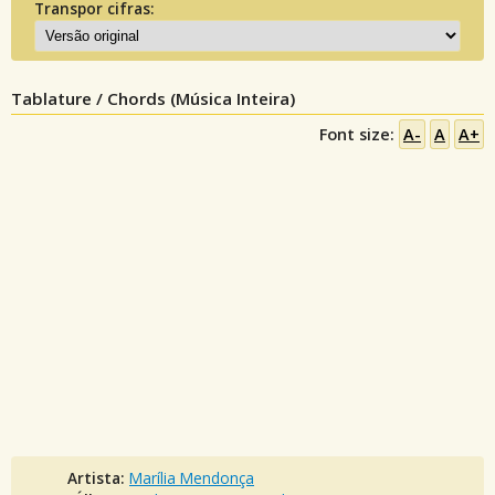
Transpor cifras:
Tablature / Chords (Música Inteira)
Font size:
A-
A
A+
Artista:
Marília Mendonça