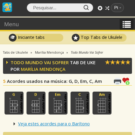
Pt
Menu
Iniciante tabs
Top Tabs de Ukulele
Tabs de Ukulele
Marília Mendonça
Todo Mundo Vai Sofrer
TODO MUNDO VAI SOFRER
TAB DE UKE
POR
MARÍLIA MENDONÇA
5
Acordes usados na música
: G, D, Em, C, Am
Veja estes acordes para o Barítono