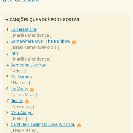
CANÇÕES QUE VOCÊ PODE GOSTAR
Eu Sei De Cor
[
Marília Mendonça
]
Somewhere Over The Rainbow
[
Israel Kamakawiwo'ole
]
Infiel
[
Marília Mendonça
]
Someone Like You
[
Adele
]
Me Namora
[
Natiruts
]
I'm Yours
[
Jason Mraz
]
Riptide
[
Vance Joy
]
Meu Abrigo
[
Melim
]
Can't Help Falling In Love With You
[
Elvis Presley
]