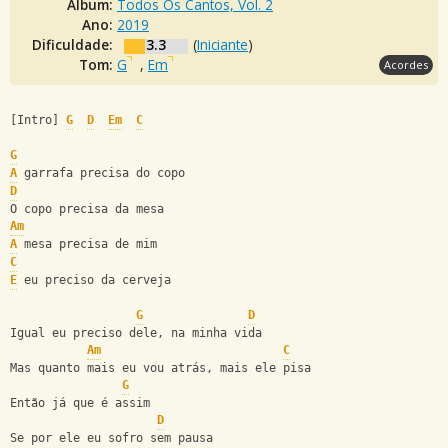
Álbum:
Todos Os Cantos, Vol. 2
Ano:
2019
Dificuldade:
3.3
(
Iniciante
)
Tom:
G
,
Em
Acordes
[Intro] 
G
D
Em
C
G
A
 garrafa precisa do copo
D
O copo precisa da mesa
Am
A
 mesa precisa de mim
C
E
 eu preciso da cerveja
G
D
Igual eu preciso dele, na minha vida
Am
C
Mas quanto mais eu vou atrás, mais ele pisa
G
Então já que é assim
D
Se por ele eu sofro sem pausa