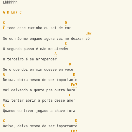
Ehhhhhh
G
D
Em7
C
G
D
E
 todo esse caminho eu sei de cor
Em7
Se eu não me engano agora vai me deixar só
C
O segundo passo é não me atender
A
O terceiro é se arrepender
D
Se o que dói em mim doesse em você
G
D
Deixa, deixa mesmo de ser importante 
Em7
Vai deixando a gente pra outra hora
C
Vai tentar abrir a porta desse amor 
C
Quando eu tiver jogado a chave fora
G
D
Deixa, deixa mesmo de ser importante 
Em7