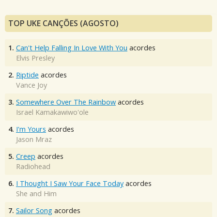
TOP UKE CANÇÕES (AGOSTO)
1.
Can't Help Falling In Love With You
acordes
Elvis Presley
2.
Riptide
acordes
Vance Joy
3.
Somewhere Over The Rainbow
acordes
Israel Kamakawiwo'ole
4.
I'm Yours
acordes
Jason Mraz
5.
Creep
acordes
Radiohead
6.
I Thought I Saw Your Face Today
acordes
She and Him
7.
Sailor Song
acordes