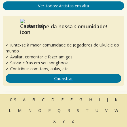
Ver todos: Artistas em alta
Participe da nossa Comunidade!
✓ Junte-se à maior comunidade de Jogadores de Ukulele do
mundo
✓ Avaliar, comentar e fazer amigos
✓ Salvar cifras em seu songbook
✓ Contribuir com tabs, aulas, etc.
Cadastrar
0-9
A
B
C
D
E
F
G
H
I
J
K
L
M
N
O
P
Q
R
S
T
U
V
W
X
Y
Z