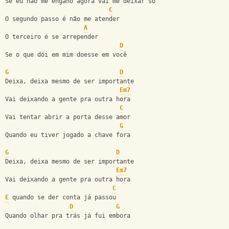
Se eu não me engano agora vai me deixar só
C
O segundo passo é não me atender
A
O terceiro é se arrepender
D
Se o que dói em mim doesse em você
G
D
Deixa, deixa mesmo de ser importante 
Em7
Vai deixando a gente pra outra hora
C
Vai tentar abrir a porta desse amor 
G
Quando eu tiver jogado a chave fora
G
D
Deixa, deixa mesmo de ser importante 
Em7
Vai deixando a gente pra outra hora
C
E
 quando se der conta já passou
D
G
Quando olhar pra trás já fui embora