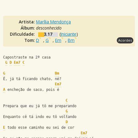
Artista:
Marília Mendonça
Álbum:
desconhecido
Dificuldade:
3.17
(
Iniciante
)
Tom:
D
,
G
,
Em
,
Bm
Acordes
Capostraste na 2ª casa
G
D
Em7
C
G
Bm
É, já tá ficando chato, né?
Em7
A
 encheção de saco, pois é 
C
Prepara que eu já tô me preparando
G
Enquanto cê tá indo eu tô voltando
D
E
 todo esse caminho eu sei de cor      
Em7