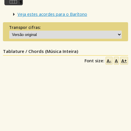
Veja estes acordes para o Barítono
Transpor cifras:
Tablature / Chords (Música Inteira)
Font size:
A-
A
A+