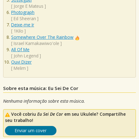
[
Jorge E Mateus
]
Photograph
[
Ed Sheeran
]
Deixe-me Ir
[
1Kilo
]
Somewhere Over The Rainbow
[
Israel Kamakawiwo'ole
]
All Of Me
[
John Legend
]
Ouvi Dizer
[
Melim
]
Sobre esta música: Eu Sei De Cor
Nenhuma informação sobre esta música.
Você cobriu
Eu Sei De Cor
em seu Ukulele? Compartilhe
seu trabalho!
Enviar um cover