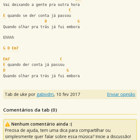
Vai deixando a gente pra outra hora
C
E
 quando se der conta já passou
D
G
Quando olhar pra trás já fui embora
Ehhhh
G
D
Em7
Em7
C
E
 quando der conta já passou
D
G
Quando olhar pra trás já fui embora
Tab de uke por
gabivdm
,
10 fev 2017
Enviar opinião
Comentários da tab (
0
)
Nenhum comentário ainda :(
Precisa de ajuda, tem uma dica para compartilhar ou
simplesmente quer falar sobre essa música? Inicie a discussão!