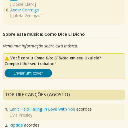
[
Dodie Clark
]
Andar Conmigo
[
Julieta Venegas
]
Sobre esta música: Como Dice El Dicho
Nenhuma informação sobre esta música.
Você cobriu
Como Dice El Dicho
em seu Ukulele?
Compartilhe seu trabalho!
Enviar um cover
TOP UKE CANÇÕES (AGOSTO)
1.
Can't Help Falling In Love With You
acordes
Elvis Presley
2.
Riptide
acordes