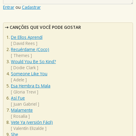
Entrar
ou
Cadastrar
CANÇÕES QUE VOCÊ PODE GOSTAR
De Ellos Aprendí
[
David Rees
]
Recuérdame (Coco)
[
Themes
]
Would You Be So Kind?
[
Dodie Clark
]
Someone Like You
[
Adele
]
Esa Hembra Es Mala
[
Gloria Trevi
]
Así Fue
[
Juan Gabriel
]
Malamente
[
Rosalía
]
Vete Ya (versión Fácil)
[
Valentín Elizalde
]
She