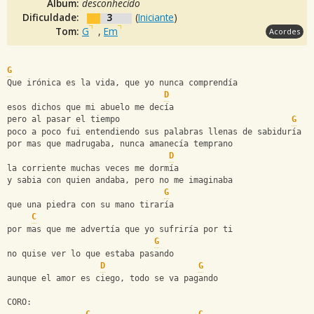
Álbum:
desconhecido
Dificuldade:
3
(
Iniciante
)
Tom:
G
,
Em
Acordes
G
Que irónica es la vida, que yo nunca comprendía
D
esos dichos que mi abuelo me decía
pero al pasar el tiempo                                   
G
poco a poco fui entendiendo sus palabras llenas de sabiduría
por mas que madrugaba, nunca amanecía temprano
D
la corriente muchas veces me dormía
y sabia con quien andaba, pero no me imaginaba
G
que una piedra con su mano tiraría
C
por mas que me advertía que yo sufriría por ti
G
no quise ver lo que estaba pasando
D
G
aunque el amor es ciego, todo se va pagando
CORO: