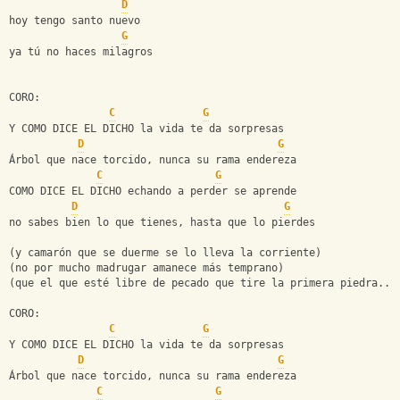
D
hoy tengo santo nuevo
G
ya tú no haces milagros
CORO:
C
G
Y COMO DICE EL DICHO la vida te da sorpresas
D
G
Árbol que nace torcido, nunca su rama endereza
C
G
COMO DICE EL DICHO echando a perder se aprende
D
G
no sabes bien lo que tienes, hasta que lo pierdes
(y camarón que se duerme se lo lleva la corriente)
(no por mucho madrugar amanece más temprano)
(que el que esté libre de pecado que tire la primera piedra...
CORO:
C
G
Y COMO DICE EL DICHO la vida te da sorpresas
D
G
Árbol que nace torcido, nunca su rama endereza
C
G