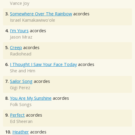
Vance Joy
3.
Somewhere Over The Rainbow
acordes
Israel Kamakawiwo'ole
4.
I'm Yours
acordes
Jason Mraz
5.
Creep
acordes
Radiohead
6.
I Thought I Saw Your Face Today
acordes
She and Him
7.
Sailor Song
acordes
Gigi Perez
8.
You Are My Sunshine
acordes
Folk Songs
9.
Perfect
acordes
Ed Sheeran
10.
Heather
acordes