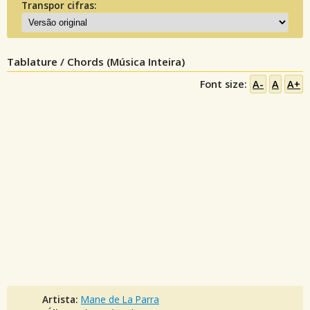
Transpor cifras:
Tablature / Chords (Música Inteira)
Font size:
A-
A
A+
Artista:
Mane de La Parra