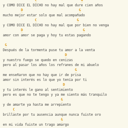
C
G
y COMO DICE EL DICHO no hay mal que dure cien años
D
G
mucho mejor estar solo que mal acompañado
C
G
y COMO DICE EL DICHO no hay mal que por bien no venga
D
G
amor con amor se paga y hoy tu estas pagando
G
Después de la tormenta puse tu amor a la venta
D
y nuestro fuego se quedo en cenizas
pero al pasar los años los refranes de mi abuelo
G
me enseñaron que no hay que ir de prisa
amor sin interés es lo que yo tenía por ti
D
y tu interés le gano al sentimiento
pero es que no te tengo y ya me siento más tranquilo
G
y de amarte ya hasta me arrepiento
C
brillaste por tu ausencia aunque nunca fuiste oro
G
en mi vida fuiste un trago amargo