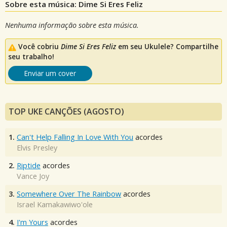
Sobre esta música: Dime Si Eres Feliz
Nenhuma informação sobre esta música.
Você cobriu
Dime Si Eres Feliz
em seu Ukulele? Compartilhe
seu trabalho!
Enviar um cover
TOP UKE CANÇÕES (AGOSTO)
1.
Can't Help Falling In Love With You
acordes
Elvis Presley
2.
Riptide
acordes
Vance Joy
3.
Somewhere Over The Rainbow
acordes
Israel Kamakawiwo'ole
4.
I'm Yours
acordes