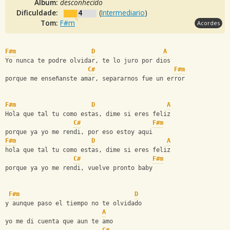
Álbum:
desconhecido
Dificuldade:
4
(
Intermediario
)
Tom:
F#m
Acordes
F#m
D
A
Yo nunca te podre olvidar, te lo juro por dios
C#
F#m
porque me enseñanste amar, separarnos fue un error
F#m
D
A
Hola que tal tu como estas, dime si eres feliz
C#
F#m
porque ya yo me rendi, por eso estoy aqui
F#m
D
A
hola que tal tu como estas, dime si eres feliz
C#
F#m
porque ya yo me rendi, vuelve pronto baby
F#m
D
y aunque paso el tiempo no te olvidado
A
yo me di cuenta que aun te amo