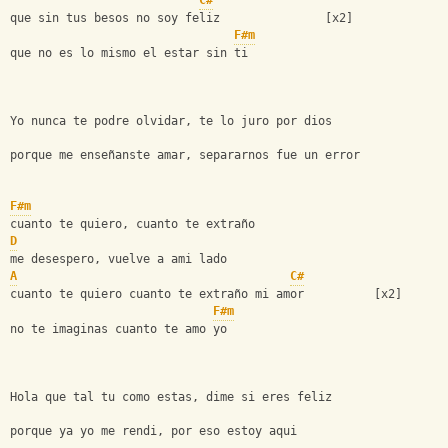
C#
que sin tus besos no soy feliz               [x2]
F#m
que no es lo mismo el estar sin ti
Yo nunca te podre olvidar, te lo juro por dios
porque me enseñanste amar, separarnos fue un error
F#m
cuanto te quiero, cuanto te extraño
D
me desespero, vuelve a ami lado
A
C#
cuanto te quiero cuanto te extraño mi amor          [x2]
F#m
no te imaginas cuanto te amo yo
Hola que tal tu como estas, dime si eres feliz
porque ya yo me rendi, por eso estoy aqui