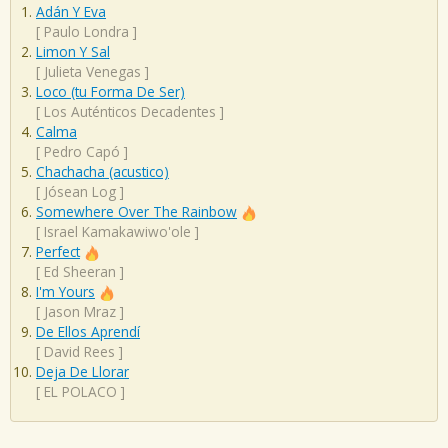
Adán Y Eva
[
Paulo Londra
]
Limon Y Sal
[
Julieta Venegas
]
Loco (tu Forma De Ser)
[
Los Auténticos Decadentes
]
Calma
[
Pedro Capó
]
Chachacha (acustico)
[
Jósean Log
]
Somewhere Over The Rainbow
[
Israel Kamakawiwo'ole
]
Perfect
[
Ed Sheeran
]
I'm Yours
[
Jason Mraz
]
De Ellos Aprendí
[
David Rees
]
Deja De Llorar
[
EL POLACO
]