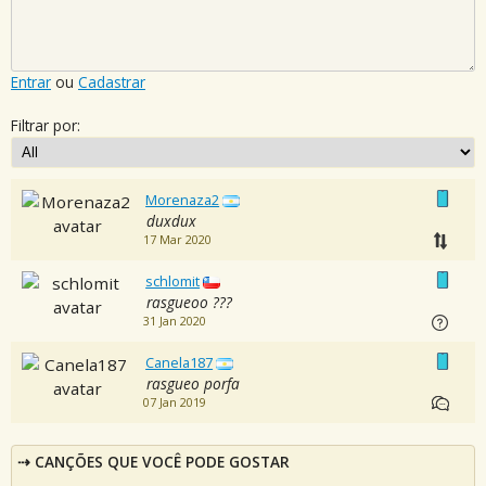
Entrar
ou
Cadastrar
Filtrar por:
Morenaza2
duxdux
17 Mar 2020
schlomit
rasgueoo ???
31 Jan 2020
Canela187
rasgueo porfa
07 Jan 2019
CANÇÕES QUE VOCÊ PODE GOSTAR