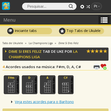
Pt
Menu
Iniciante tabs
Top Tabs de Ukulele
Tabs de Ukulele
La Champions Liga
Dime Si Eres Feliz
DIME SI ERES FELIZ
TAB DE UKE POR
LA
CHAMPIONS LIGA
4
Acordes usados na música
: F#m, D, A, C#
Veja estes acordes para o Barítono