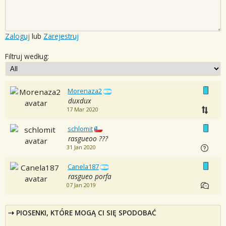
Zaloguj
lub
Zarejestruj
Filtruj według:
Morenaza2
duxdux
17 Mar 2020
schlomit
rasgueoo ???
31 Jan 2020
Canela187
rasgueo porfa
07 Jan 2019
PIOSENKI, KTÓRE MOGĄ CI SIĘ SPODOBAĆ