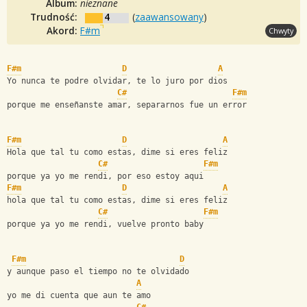
Album:
nieznane
Trudność:
4
(
zaawansowany
)
Akord:
F#m
Chwyty
F#m
D
A
Yo nunca te podre olvidar, te lo juro por dios
C#
F#m
porque me enseñanste amar, separarnos fue un error
F#m
D
A
Hola que tal tu como estas, dime si eres feliz
C#
F#m
porque ya yo me rendi, por eso estoy aqui
F#m
D
A
hola que tal tu como estas, dime si eres feliz
C#
F#m
porque ya yo me rendi, vuelve pronto baby
F#m
D
y aunque paso el tiempo no te olvidado
A
yo me di cuenta que aun te amo