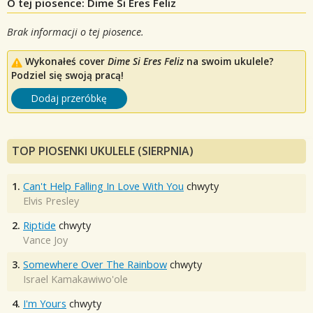
O tej piosence: Dime Si Eres Feliz
Brak informacji o tej piosence.
Wykonałeś cover
Dime Si Eres Feliz
na swoim ukulele?
Podziel się swoją pracą!
Dodaj przeróbkę
TOP PIOSENKI UKULELE (SIERPNIA)
1.
Can't Help Falling In Love With You
chwyty
Elvis Presley
2.
Riptide
chwyty
Vance Joy
3.
Somewhere Over The Rainbow
chwyty
Israel Kamakawiwo'ole
4.
I'm Yours
chwyty