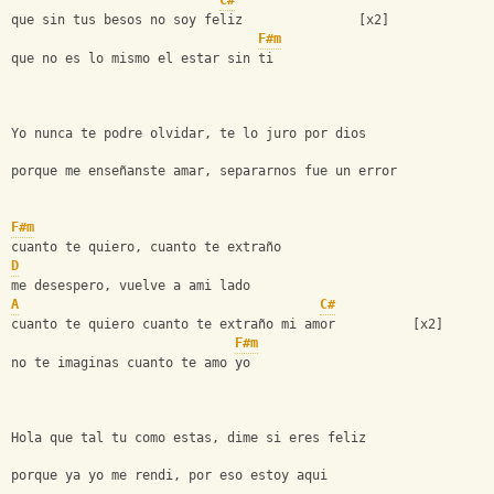
C#
que sin tus besos no soy feliz               [x2]
F#m
que no es lo mismo el estar sin ti
Yo nunca te podre olvidar, te lo juro por dios
porque me enseñanste amar, separarnos fue un error
F#m
cuanto te quiero, cuanto te extraño
D
me desespero, vuelve a ami lado
A
C#
cuanto te quiero cuanto te extraño mi amor          [x2]
F#m
no te imaginas cuanto te amo yo
Hola que tal tu como estas, dime si eres feliz
porque ya yo me rendi, por eso estoy aqui