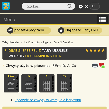
Pl
Menu
poczatkujacy taby
Najlepsze Taby Ukulele
Taby Ukulele
La Champions Liga
Dime Si Eres Feliz
DIME SI ERES FELIZ
TABY UKULELE
WEDŁUG
LA CHAMPIONS LIGA
4
Chwyty użyte w piosence
: F#m, D, A, C#
Sprawdź te chwyty w wersji dla barytonu