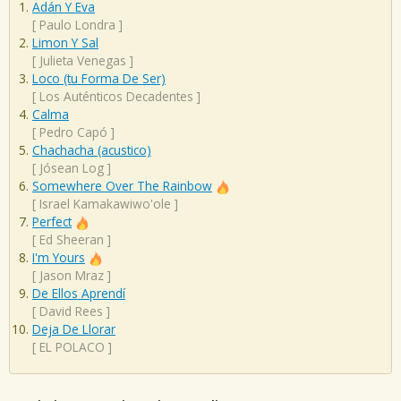
Adán Y Eva
[
Paulo Londra
]
Limon Y Sal
[
Julieta Venegas
]
Loco (tu Forma De Ser)
[
Los Auténticos Decadentes
]
Calma
[
Pedro Capó
]
Chachacha (acustico)
[
Jósean Log
]
Somewhere Over The Rainbow
[
Israel Kamakawiwo'ole
]
Perfect
[
Ed Sheeran
]
I'm Yours
[
Jason Mraz
]
De Ellos Aprendí
[
David Rees
]
Deja De Llorar
[
EL POLACO
]