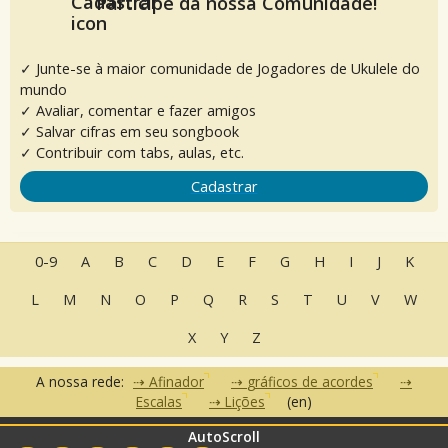
Participe da nossa Comunidade!
✓ Junte-se à maior comunidade de Jogadores de Ukulele do
mundo
✓ Avaliar, comentar e fazer amigos
✓ Salvar cifras em seu songbook
✓ Contribuir com tabs, aulas, etc.
Cadastrar
0-9
A
B
C
D
E
F
G
H
I
J
K
L
M
N
O
P
Q
R
S
T
U
V
W
X
Y
Z
A nossa rede:
Afinador
gráficos de acordes
Escalas
Lições
(en)
AutoScroll
•
•
•
Perguntas Frequentes
Contato
Termos de Uso
Política de