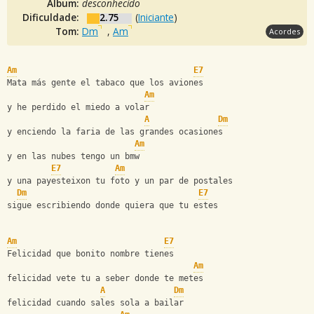
Álbum:
desconhecido
Dificuldade:
2.75
(
Iniciante
)
Tom:
Dm
,
Am
Acordes
Am
E7
Mata más gente el tabaco que los aviones
Am
y he perdido el miedo a volar
A
Dm
y enciendo la faria de las grandes ocasiones
Am
y en las nubes tengo un bmw
E7
Am
y una payesteixon tu foto y un par de postales
Dm
E7
sigue escribiendo donde quiera que tu estes
Am
E7
Felicidad que bonito nombre tienes
Am
felicidad vete tu a seber donde te metes
A
Dm
felicidad cuando sales sola a bailar