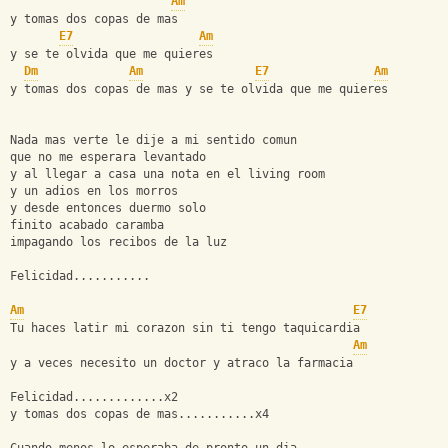
Am
y tomas dos copas de mas 
E7
Am
y se te olvida que me quieres
Dm
Am
E7
Am
y tomas dos copas de mas y se te olvida que me quieres
Nada mas verte le dije a mi sentido comun
que no me esperara levantado
y al llegar a casa una nota en el living room
y un adios en los morros 
y desde entonces duermo solo
finito acabado caramba
impagando los recibos de la luz
Felicidad...........
Am
E7
Tu haces latir mi corazon sin ti tengo taquicardia
Am
y a veces necesito un doctor y atraco la farmacia
Felicidad.............x2
y tomas dos copas de mas...........x4