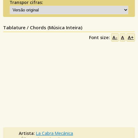
Transpor cifras:
Tablature / Chords (Música Inteira)
Font size:
A-
A
A+
Artista:
La Cabra Mecánica