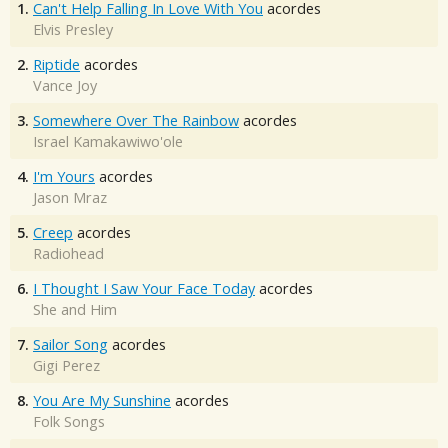
1.
Can't Help Falling In Love With You
acordes
Elvis Presley
2.
Riptide
acordes
Vance Joy
3.
Somewhere Over The Rainbow
acordes
Israel Kamakawiwo'ole
4.
I'm Yours
acordes
Jason Mraz
5.
Creep
acordes
Radiohead
6.
I Thought I Saw Your Face Today
acordes
She and Him
7.
Sailor Song
acordes
Gigi Perez
8.
You Are My Sunshine
acordes
Folk Songs