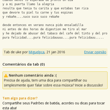
Cuando menos lo esperaba de pronto un dia
y a mi puerta llamo la alegria
resulta que tenia tu carita y que estabas tan rica
que devore tu piel tu carne y tus espinas
y rebañe....suco suco suco rebañe
desde entonces en verano nunca pido ensaladilla
ni antes de dos horas de digestion me tiro al mar
y he dejado de abusar del tabaco del cafe del tinto y del proz
pura felicidad....pura felicidauuuu....pura felicidauu.....
Tab de uke por
Miguelpca
,
21 jan 2016
Enviar opinião
Comentários da tab (
0
)
Nenhum comentário ainda :(
Precisa de ajuda, tem uma dica para compartilhar ou
simplesmente quer falar sobre essa música? Inicie a discussão!
Tem algo para dizer?
Compartilhe seus Padrões de batida, acordes ou dicas para tocar
esta aba!