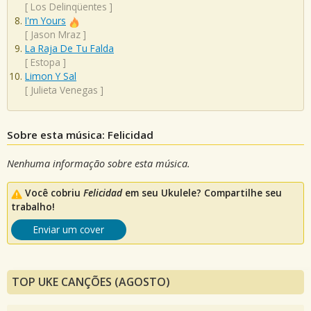
[
Los Delinqüentes
]
I'm Yours
[
Jason Mraz
]
La Raja De Tu Falda
[
Estopa
]
Limon Y Sal
[
Julieta Venegas
]
Sobre esta música: Felicidad
Nenhuma informação sobre esta música.
Você cobriu
Felicidad
em seu Ukulele? Compartilhe seu
trabalho!
Enviar um cover
TOP UKE CANÇÕES (AGOSTO)