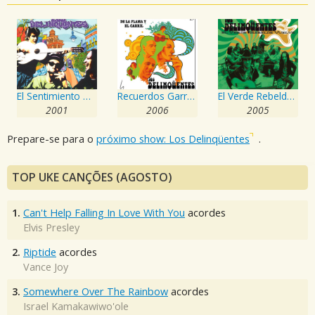
El Sentimiento Garrapatero Que Nos Traen Las Flores
Recuerdos Garrapateros de la Flama y el Carril
El Verde Rebelde Vuelve
2001
2006
2005
Prepare-se para o
próximo show: Los Delinqüentes
.
TOP UKE CANÇÕES (AGOSTO)
1.
Can't Help Falling In Love With You
acordes
Elvis Presley
2.
Riptide
acordes
Vance Joy
3.
Somewhere Over The Rainbow
acordes
Israel Kamakawiwo'ole