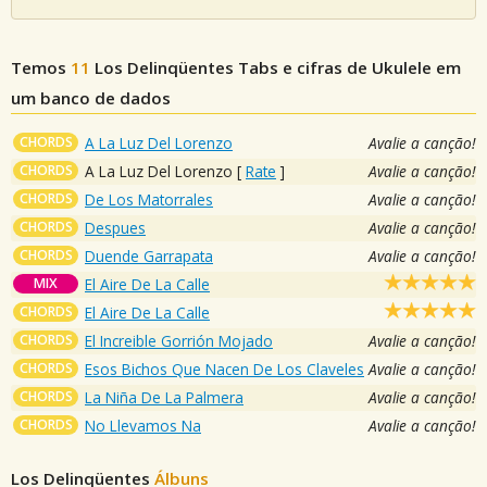
Temos
11
Los Delinqüentes
Tabs e cifras de Ukulele em
um banco de dados
CHORDS
A La Luz Del Lorenzo
Avalie a canção!
CHORDS
A La Luz Del Lorenzo
[
Rate
]
Avalie a canção!
CHORDS
De Los Matorrales
Avalie a canção!
CHORDS
Despues
Avalie a canção!
CHORDS
Duende Garrapata
Avalie a canção!
MIX
El Aire De La Calle
CHORDS
El Aire De La Calle
CHORDS
El Increible Gorrión Mojado
Avalie a canção!
CHORDS
Esos Bichos Que Nacen De Los Claveles
Avalie a canção!
CHORDS
La Niña De La Palmera
Avalie a canção!
CHORDS
No Llevamos Na
Avalie a canção!
Los Delinqüentes
Álbuns