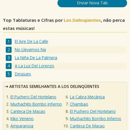
Enviar Nova Tab
Top Tablaturas e Cifras por
Los Delinqüentes
, não perca
estas músicas!
El Aire De La Calle
No Llevamos Na
La Niña De La Palmera
A La Luz Del Lorenzo
Despues
ARTISTAS SEMELHANTES A LOS DELINQÜENTES
El Puchero Del Hortelano
La Cabra Mecánica
Muchachito Bombo Infierno
Chambao
Canteca De Macao
El Puchero Del Hortelano
Kiko Veneno
Muchachito Bombo Infierno
Amparanoia
Canteca De Macao