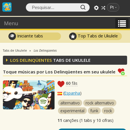
Pt
Menu
Iniciante tabs
Top Tabs de Ukulele
Tabs de Ukulele
Los Delinqüentes
LOS DELINQÜENTES
TABS DE UKULELE
Toque músicas por Los Delinqüentes em seu ukulele
60
fãs
(
Espanha
)
alternativo
rock alternativo
experimental
funk
rock
11
canções (1 tabs y 10 cifras)