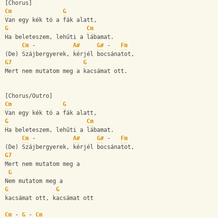
[Chorus]
Cm
G
Van egy kék tó a fák alatt,
G
Cm
Ha beleteszem, lehűti a lábamat.
Cm
 -           
A#
G#
 -   
Fm
(De) Szájbergyerek, kérjél bocsánatot,
G7
G
Mert nem mutatom meg a kacsámat ott.
[Chorus/Outro]
Cm
G
Van egy kék tó a fák alatt,
G
Cm
Ha beleteszem, lehűti a lábamat.
Cm
 -           
A#
G#
 -   
Fm
(De) Szájbergyerek, kérjél bocsánatot,
G7
Mert nem mutatom meg a
G
Nem mutatom meg a
G
G
kacsámat ott, kacsámat ott
Cm
 - 
G
 - 
Cm