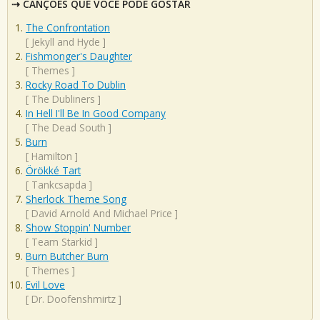
CANÇÕES QUE VOCÊ PODE GOSTAR
The Confrontation
[
Jekyll and Hyde
]
Fishmonger's Daughter
[
Themes
]
Rocky Road To Dublin
[
The Dubliners
]
In Hell I'll Be In Good Company
[
The Dead South
]
Burn
[
Hamilton
]
Örökké Tart
[
Tankcsapda
]
Sherlock Theme Song
[
David Arnold And Michael Price
]
Show Stoppin' Number
[
Team Starkid
]
Burn Butcher Burn
[
Themes
]
Evil Love
[
Dr. Doofenshmirtz
]