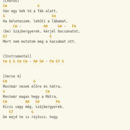
[Chorus]
Cm
G
Van egy kék tó a fák alatt,
G
Cm
Ha beleteszem, lehűti a lábamat.
Cm
 -           
A#
G#
 -   
Fm
(De) Szájbergyerek, kérjél bocsánatot,
G7
G
Mert nem mutatom meg a kacsámat ott.
[Instrumental]
Cm
G
G
Cm
Cm
 - 
A#
G#
 - 
Fm
G7
G
[Verse 4]
Cm
G
Mostmár nézek előre és hátra,
G
Cm
Mostmár magas hegy a Mátra,
Cm
A#
G#
Fm
Kicsi vagy még, szájbergyerek,
G7
G
De majd te is rájössz, hogy