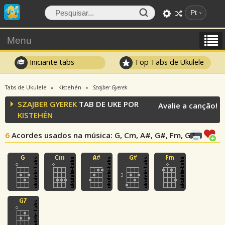
Pt
Menu
Iniciante tabs
Top Tabs de Ukulele
Tabs de Ukulele
Kistehén
Szajber Gyerek
SZAJBER GYEREK
TAB DE UKE POR
Avalie a canção!
KISTEHÉN
6
Acordes usados na música
: G, Cm, A#, G#, Fm, G7