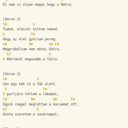
És nem is olyan magas hegy a Mátra.
[Verse 2]
Cm
G
Tudod, először hittem neked,
G
Cm
Hogy az élet gyorsan pereg.
Cm
A#
G#
Fm
Megpróbáltam nem nézni hátra.
G7
G
A
 Mátránál magasabb a Tátra.
[Verse 3]
Cm
G
Van egy kék tó a fák alatt,
G
Cm
A
 partjára tettem a lábamat,
Cm
A#
G#
Fm
Egyik reggel megláttam a kacsámat ott,
G7
G
Azóta szeretem a vasárnapot.