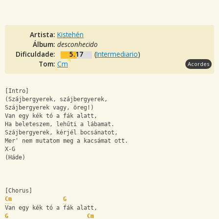
Artista:
Kistehén
Álbum:
desconhecido
Dificuldade:
5.17
(
Intermediario
)
Tom:
Cm
Acordes
[Intro]
(Szájbergyerek, szájbergyerek,
Szájbergyerek vagy, öreg!)
Van egy kék tó a fák alatt,
Ha beleteszem, lehűti a lábamat.
Szájbergyerek, kérjél bocsánatot,
Mer' nem mutatom meg a kacsámat ott.
X-G
(Háde)
[Chorus]
Cm
G
Van egy kék tó a fák alatt,
G
Cm