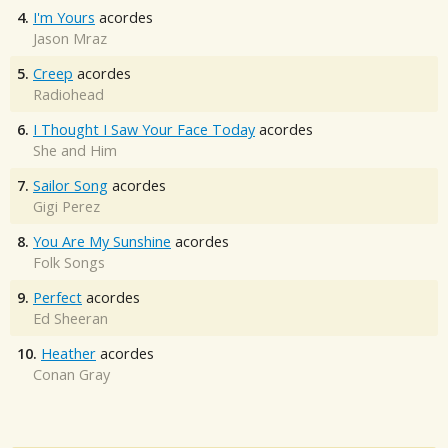
4.
I'm Yours
acordes
Jason Mraz
5.
Creep
acordes
Radiohead
6.
I Thought I Saw Your Face Today
acordes
She and Him
7.
Sailor Song
acordes
Gigi Perez
8.
You Are My Sunshine
acordes
Folk Songs
9.
Perfect
acordes
Ed Sheeran
10.
Heather
acordes
Conan Gray