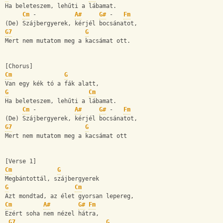
Ha beleteszem, lehűti a lábamat.
Cm
 -           
A#
G#
 -   
Fm
(De) Szájbergyerek, kérjél bocsánatot,
G7
G
Mert nem mutatom meg a kacsámat ott.
[Chorus]
Cm
G
Van egy kék tó a fák alatt,
G
Cm
Ha beleteszem, lehűti a lábamat.
Cm
 -           
A#
G#
 -   
Fm
(De) Szájbergyerek, kérjél bocsánatot,
G7
G
Mert nem mutatom meg a kacsámat ott
[Verse 1]
Cm
G
Megbántottál, szájbergyerek
G
Cm
Azt mondtad, az élet gyorsan lepereg,
Cm
A#
G#
Fm
Ezért soha nem nézel hátra,
G7
G