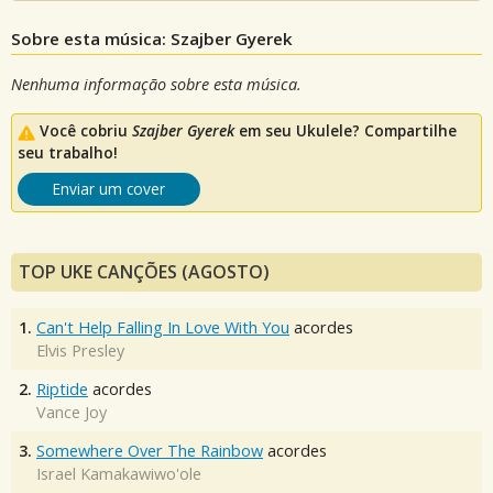
Sobre esta música: Szajber Gyerek
Nenhuma informação sobre esta música.
Você cobriu
Szajber Gyerek
em seu Ukulele? Compartilhe
seu trabalho!
Enviar um cover
TOP UKE CANÇÕES (AGOSTO)
1.
Can't Help Falling In Love With You
acordes
Elvis Presley
2.
Riptide
acordes
Vance Joy
3.
Somewhere Over The Rainbow
acordes
Israel Kamakawiwo'ole