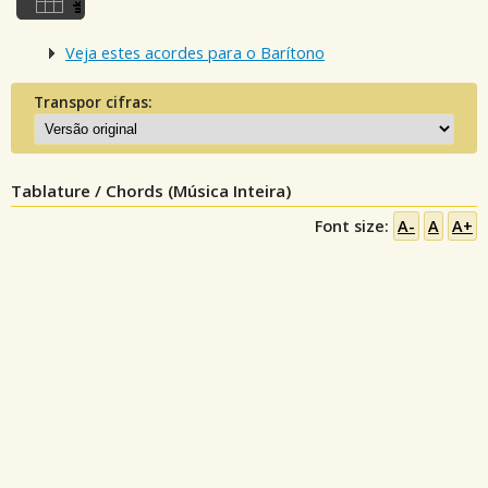
Veja estes acordes para o Barítono
Transpor cifras:
Tablature / Chords (Música Inteira)
Font size:
A-
A
A+