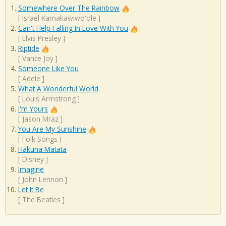
Somewhere Over The Rainbow
[
Israel Kamakawiwo'ole
]
Can't Help Falling In Love With You
[
Elvis Presley
]
Riptide
[
Vance Joy
]
Someone Like You
[
Adele
]
What A Wonderful World
[
Louis Armstrong
]
I'm Yours
[
Jason Mraz
]
You Are My Sunshine
[
Folk Songs
]
Hakuna Matata
[
Disney
]
Imagine
[
John Lennon
]
Let It Be
[
The Beatles
]