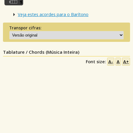
Veja estes acordes para o Barítono
Transpor cifras:
Tablature / Chords (Música Inteira)
Font size:
A-
A
A+