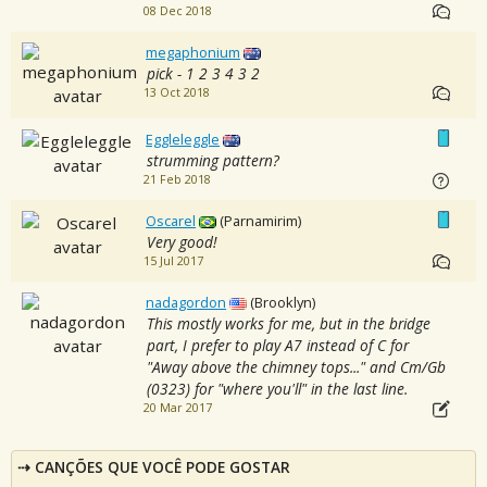
08 Dec 2018
megaphonium
pick - 1 2 3 4 3 2
13 Oct 2018
Eggleleggle
strumming pattern?
21 Feb 2018
Oscarel
(Parnamirim)
Very good!
15 Jul 2017
nadagordon
(Brooklyn)
This mostly works for me, but in the bridge
part, I prefer to play A7 instead of C for
"Away above the chimney tops..." and Cm/Gb
(0323) for "where you'll" in the last line.
20 Mar 2017
CANÇÕES QUE VOCÊ PODE GOSTAR