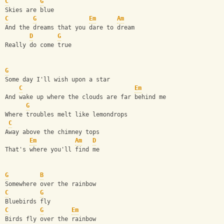
C
G
Skies are blue
C
G
Em
Am
And the dreams that you dare to dream
D
G
Really do come true 
G
Some day I'll wish upon a star
C
Em
And wake up where the clouds are far behind me
G
Where troubles melt like lemondrops
C
Away above the chimney tops
Em
Am
D
That's where you'll find me 
G
B
Somewhere over the rainbow
C
G
Bluebirds fly
C
G
Em
Birds fly over the rainbow