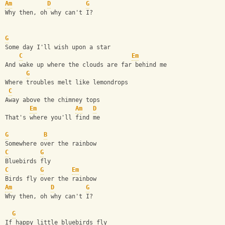
Am
D
G
Why then, oh why can't I?
G
Some day I'll wish upon a star
C
Em
And wake up where the clouds are far behind me
G
Where troubles melt like lemondrops
C
Away above the chimney tops
Em
Am
D
That's where you'll find me 
G
B
Somewhere over the rainbow
C
G
Bluebirds fly
C
G
Em
Birds fly over the rainbow
Am
D
G
Why then, oh why can't I? 
G
If happy little bluebirds fly