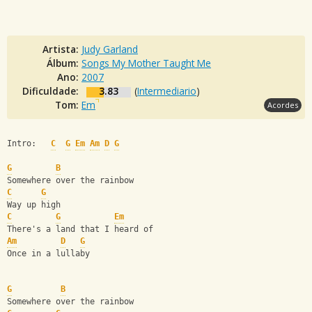
Artista:
Judy Garland
Álbum:
Songs My Mother Taught Me
Ano:
2007
Dificuldade:
3.83
(
Intermediario
)
Tom:
Em
Acordes
Intro:   
C
G
Em
Am
D
G
G
B
Somewhere over the rainbow
C
G
Way up high
C
G
Em
There's a land that I heard of
Am
D
G
Once in a lullaby 
G
B
Somewhere over the rainbow