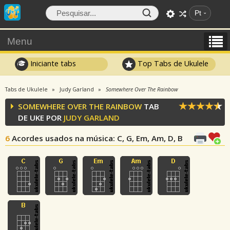
Pt
Menu
Iniciante tabs
Top Tabs de Ukulele
Tabs de Ukulele
Judy Garland
Somewhere Over The Rainbow
SOMEWHERE OVER THE RAINBOW
TAB
DE UKE POR
JUDY GARLAND
6
Acordes usados na música
: C, G, Em, Am, D, B