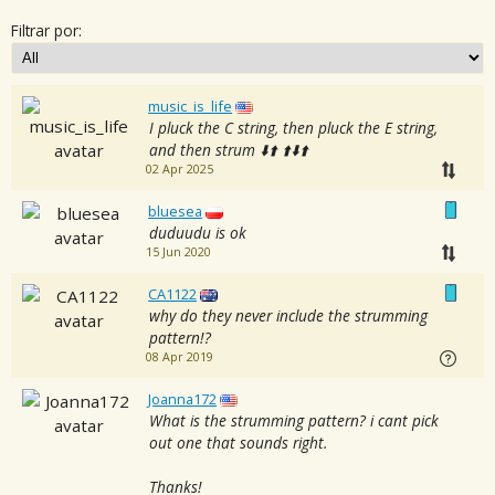
Filtrar por:
music_is_life
I pluck the C string, then pluck the E string,
and then strum ⬇️⬆️ ⬆️⬇️⬆️
02 Apr 2025
bluesea
duduudu is ok
15 Jun 2020
CA1122
why do they never include the strumming
pattern!?
08 Apr 2019
Joanna172
What is the strumming pattern? i cant pick
out one that sounds right.
Thanks!